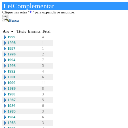
LeiComplementar
Clique nas setas "
" para expandir os assuntos.
Busca
Ano
Título
Ementa
Total
1999
4
1998
1
1997
1
1996
2
1994
7
1993
5
1992
4
1991
6
1990
11
1989
8
1988
3
1987
5
1986
6
1985
3
1984
6
1983
3