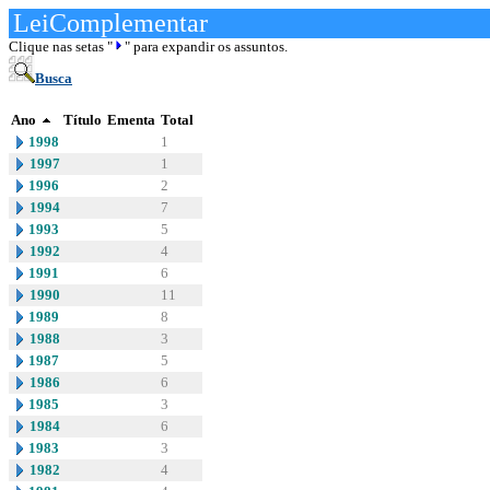
LeiComplementar
Clique nas setas "
" para expandir os assuntos.
Busca
Ano
Título
Ementa
Total
1998
1
1997
1
1996
2
1994
7
1993
5
1992
4
1991
6
1990
11
1989
8
1988
3
1987
5
1986
6
1985
3
1984
6
1983
3
1982
4