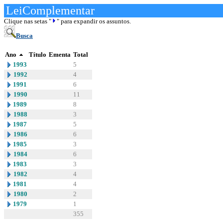
LeiComplementar
Clique nas setas "
" para expandir os assuntos.
Busca
Ano
Título
Ementa
Total
1993
5
1992
4
1991
6
1990
11
1989
8
1988
3
1987
5
1986
6
1985
3
1984
6
1983
3
1982
4
1981
4
1980
2
1979
1
355