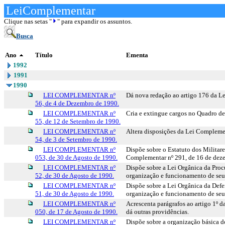
LeiComplementar
Clique nas setas "
" para expandir os assuntos.
Busca
Ano
Título
Ementa
1992
1991
1990
LEI COMPLEMENTAR nº
Dá nova redação ao artigo 176 da Le
56, de 4 de Dezembro de 1990.
LEI COMPLEMENTAR nº
Cria e extingue cargos no Quadro de 
55, de 12 de Setembro de 1990.
LEI COMPLEMENTAR nº
Altera disposições da Lei Complement
54, de 3 de Setembro de 1990.
LEI COMPLEMENTAR nº
Dispõe sobre o Estatuto dos Militare
053, de 30 de Agosto de 1990.
Complementar nº 291, de 16 de dez
LEI COMPLEMENTAR nº
Dispõe sobre a Lei Orgânica da Proc
52, de 30 de Agosto de 1990.
organização e funcionamento de seus
LEI COMPLEMENTAR nº
Dispõe sobre a Lei Orgânica da Defe
51, de 30 de Agosto de 1990.
organização e funcionamento de seus
LEI COMPLEMENTAR nº
Acrescenta parágrafos ao artigo 1º d
050, de 17 de Agosto de 1990.
dá outras providências.
LEI COMPLEMENTAR nº
Dispõe sobre a organização básica d