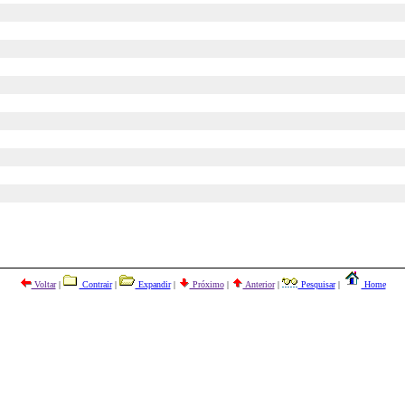
Voltar
|
Contrair
|
Expandir
|
Próximo
|
Anterior
|
Pesquisar
|
Home