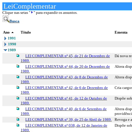
LeiComplementar
Clique nas setas "
" para expandir os assuntos.
Busca
Ano
Título
Ementa
1991
1990
1989
LEI COMPLEMENTAR nº 45, de 21 de Dezembro de
Dá nova re
1989.
LEI COMPLEMENTAR nº 44, de 20 de Dezembro de
Altera dis
1989.
LEI COMPLEMENTAR nº 43, de 8 de Dezembro de
Altera dis
1989.
LEI COMPLEMENTAR nº 42, de 6 de Dezembro de
Cria cargo
1989.
LEI COMPLEMENTAR nº 41, de 12 de Outubro de
Dispõe sob
1989.
LEI COMPLEMENTAR nº 40, de 6 de Setembro de
Altera dis
1989.
providênci
LEI COMPLEMENTAR nº 39, de 25 de Abril de 1989.
Revoga e a
LEI COMPLEMENTAR nº 038, de 12 de Janeiro de
Dispõe sob
1989.