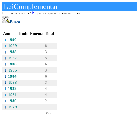
LeiComplementar
Clique nas setas "
" para expandir os assuntos.
Busca
Ano
Título
Ementa
Total
1990
11
1989
8
1988
3
1987
5
1986
6
1985
3
1984
6
1983
3
1982
4
1981
4
1980
2
1979
1
355