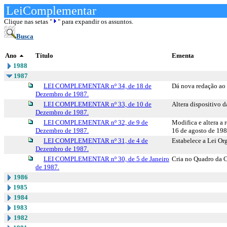
LeiComplementar
Clique nas setas "
" para expandir os assuntos.
Busca
Ano
Título
Ementa
1988
1987
LEI COMPLEMENTAR nº 34, de 18 de
Dá nova redação ao 
Dezembro de 1987.
LEI COMPLEMENTAR nº 33, de 10 de
Altera dispositivo 
Dezembro de 1987.
LEI COMPLEMENTAR nº 32, de 9 de
Modifica e altera a
Dezembro de 1987.
16 de agosto de 1982
LEI COMPLEMENTAR nº 31, de 4 de
Estabelece a Lei Or
Dezembro de 1987.
LEI COMPLEMENTAR nº 30, de 5 de Janeiro
Cria no Quadro da C
de 1987.
1986
1985
1984
1983
1982