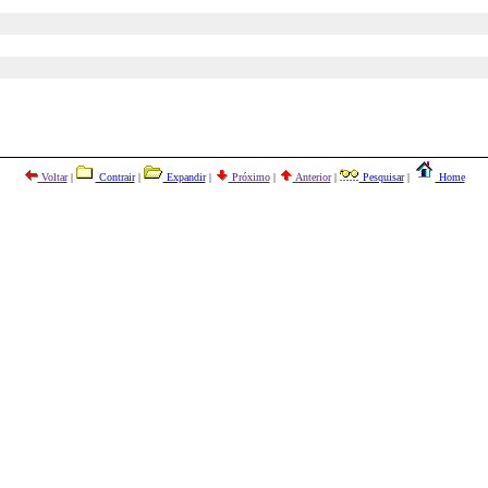
Voltar
|
Contrair
|
Expandir
|
Próximo
|
Anterior
|
Pesquisar
|
Home