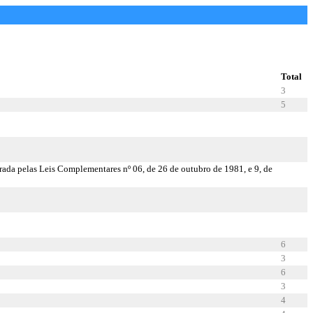
Total
3
5
erada pelas Leis Complementares nº 06, de 26 de outubro de 1981, e 9, de
6
3
6
3
4