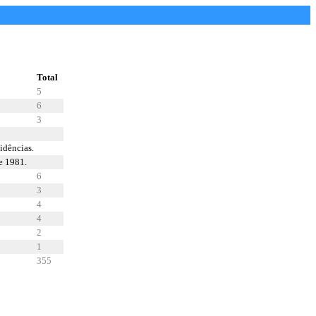
Total
5
6
3
idências.
e 1981.
6
3
4
4
2
1
355