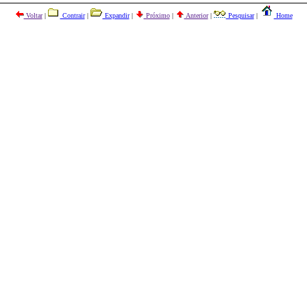
Voltar
|
Contrair
|
Expandir
|
Próximo
|
Anterior
|
Pesquisar
|
Home