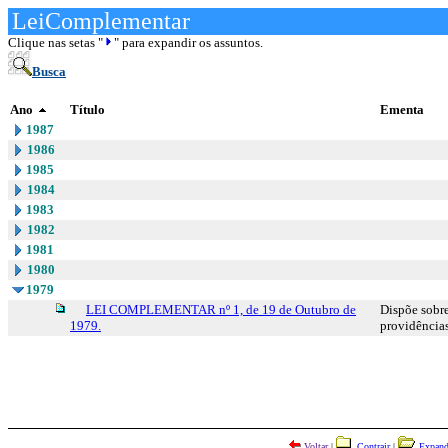
LeiComplementar
Clique nas setas "
" para expandir os assuntos.
Busca
Ano
Título
Ementa
1987
1986
1985
1984
1983
1982
1981
1980
1979
LEI COMPLEMENTAR nº 1, de 19 de Outubro de
Dispõe sobre
1979.
providências
Voltar
|
Contrair
|
Expand