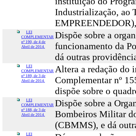
instituição do Progr
Industrialização, ao
EMPREENDEDOR), e d
LEI
Dispõe sobre a organ
COMPLEMENTAR
nº 190, de 4 de
funcionamento da Pol
Abril de 2014.
dá outras providênci
LEI
Altera a redação do i
COMPLEMENTAR
nº 189, de 3 de
Complementar nº 155
Abril de 2014.
dispõe sobre o quadr
LEI
Dispõe sobre a Orga
COMPLEMENTAR
nº 188, de 3 de
Bombeiros Militar d
Abril de 2014.
(CBMMS), e dá outra
LEI