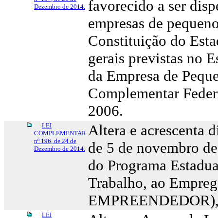
favorecido a ser dis
Dezembro de 2014.
empresas de pequeno 
Constituição do Est
gerais previstas no 
da Empresa de Pequen
Complementar Federa
2006.
LEI
Altera e acrescenta 
COMPLEMENTAR
nº 196, de 24 de
de 5 de novembro de 
Dezembro de 2014.
do Programa Estadual
Trabalho, ao Empreg
EMPREENDEDOR), e d
LEI