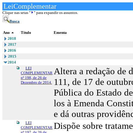
LeiComplementar
Clique nas setas "
" para expandir os assuntos.
Busca
Ano
Título
Ementa
2018
2017
2016
2015
2014
LEI
Altera a redação de 
COMPLEMENTAR
nº 198, de 26 de
111, de 17 de outubr
Dezembro de 2014.
Pública do Estado de
los à Emenda Constit
e dá outras providênc
LEI
Dispõe sobre tratame
COMPLEMENTAR
nº 197, de 26 de