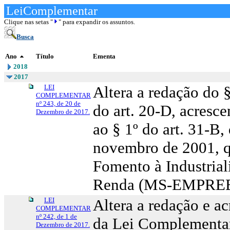
LeiComplementar
Clique nas setas "
" para expandir os assuntos.
Busca
Ano
Título
Ementa
2018
2017
LEI
Altera a redação do §
COMPLEMENTAR
nº 243, de 20 de
do art. 20-D, acresce
Dezembro de 2017.
ao § 1º do art. 31-B
novembro de 2001, qu
Fomento à Industrial
Renda (MS-EMPRE
LEI
Altera a redação e ac
COMPLEMENTAR
nº 242, de 1 de
da Lei Complementar
Dezembro de 2017.