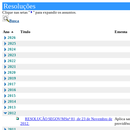
Resoluções
Clique nas setas "
" para expandir os assuntos.
Busca
Ano
Título
Ementa
2026
2025
2024
2023
2022
2021
2020
2019
2017
2016
2015
2014
2013
2012
RESOLUÇÃO SEGOV/MSnº 81, de 23 de Novembro de
Aplica sa
2012.
providênc
2011