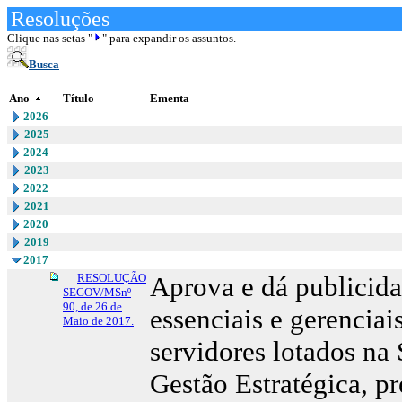
Resoluções
Clique nas setas "
" para expandir os assuntos.
Busca
Ano
Título
Ementa
2026
2025
2024
2023
2022
2021
2020
2019
2017
RESOLUÇÃO
Aprova e dá publicid
SEGOV/MSnº
90, de 26 de
essenciais e gerenciai
Maio de 2017.
servidores lotados na
Gestão Estratégica, p