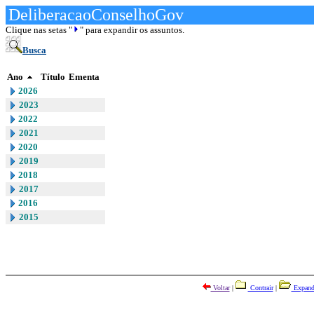
DeliberacaoConselhoGov
Clique nas setas "
" para expandir os assuntos.
Busca
Ano
Título
Ementa
2026
2023
2022
2021
2020
2019
2018
2017
2016
2015
Voltar
|
Contrair
|
Expand