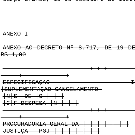
ANEXO I
ANEXO AO DECRETO Nº 8.717, DE 19 D
R$ 1,00
------------------------+-+-+-------
-----+------------+
ESPECIFICAÇAO |I|E|NA
|SUPLEMENTAÇAO|CANCELAMENTO|
|N|S| DE |O | | |
|C|F|DESPESA |N | | |
------------------------+-+-+-------
-----+------------+
PROCURADORIA GERAL DA | | | | | | |
JUSTIÇA - PGJ | | | | | | |