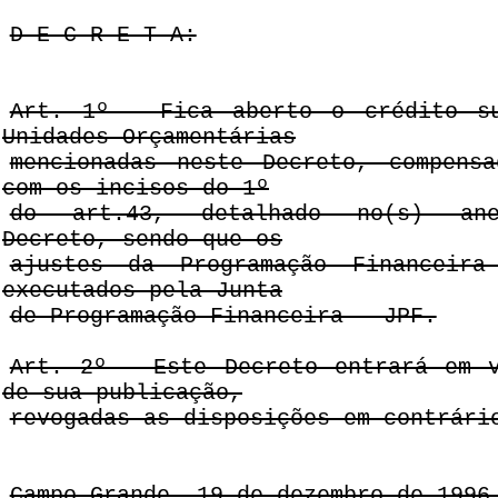
D E C R E T A:
Art. 1º - Fica aberto o crédito su
Unidades Orçamentárias
mencionadas neste Decreto, compens
com os incisos do 1º
do art.43, detalhado no(s) ane
Decreto, sendo que os
ajustes da Programação Financeira
executados pela Junta
de Programação Financeira - JPF.
Art. 2º - Este Decreto entrará em 
de sua publicação,
revogadas as disposições em contrári
Campo Grande, 19 de dezembro de 1996