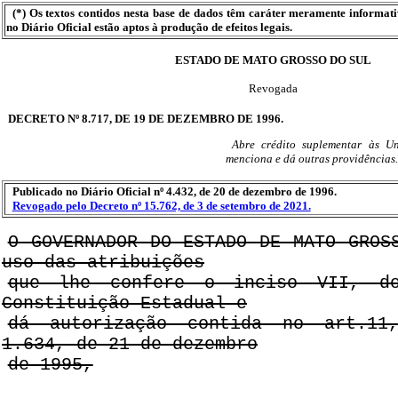
(*) Os textos contidos nesta base de dados têm caráter meramente informat
no Diário Oficial estão aptos à produção de efeitos legais.
ESTADO DE MATO GROSSO DO SUL
Revogada
DECRETO Nº 8.717, DE 19 DE DEZEMBRO DE 1996.
Abre crédito suplementar às U
menciona e dá outras providências.
Publicado no Diário Oficial nº 4.432, de 20 de dezembro de 1996.
Revogado pelo Decreto nº 15.762, de 3 de setembro de 2021.
O GOVERNADOR DO ESTADO DE MATO GROS
uso das atribuições
que lhe confere o inciso VII, d
Constituição Estadual e
dá autorização contida no art.1
1.634, de 21 de dezembro
de 1995,