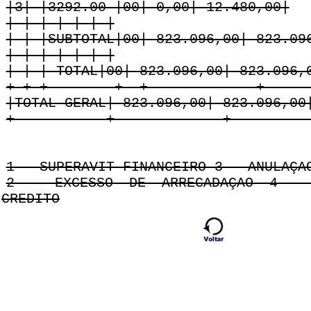
|3| |3292.00 |00| 0,00| 12.480,00|
| | | | | | |
| | |SUBTOTAL|00| 823.096,00| 823.09
| | | | | | |
| | | TOTAL|00| 823.096,00| 823.096,
+-+-+--------+--+-------------+-----
|TOTAL GERAL| 823.096,00| 823.096,00
+-----------+-------------+---------
1 - SUPERAVIT FINANCEIRO 3 - ANULAÇA
2 - EXCESSO DE ARRECADAÇAO 4 - 
CREDITO