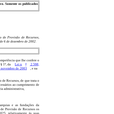
ivo. Somente os publicados
o de Provisão de Recursos,
, de 6 de dezembro de 2002.
tência que lhe confere o
 § 1º, da
Lei n
º
2.598,
e novembro de 2003
, e na
 de Recursos, de que trata o
ecessários ao cumprimento de
ia administrativa,
arquias e as fundações da
 de Provisão de Recursos os
025, relativamente às suas