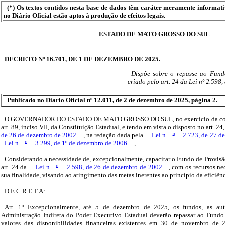
(*) Os textos contidos nesta base de dados têm caráter meramente informat
no Diário Oficial estão aptos à produção de efeitos legais.
ESTADO DE MATO GROSSO DO SUL
DECRETO Nº 16.701, DE 1 DE DEZEMBRO DE 2025.
Dispõe sobre o repasse ao Fund
criado pelo art. 24 da Lei nº 2.598
Publicado no Diario Oficial nº 12.011, de 2 de dezembro de 2025, página 2.
O GOVERNADOR DO ESTADO DE MATO GROSSO DO SUL, no exercício da compe
art. 89, inciso VII, da Constituição Estadual, e tendo em vista o disposto no art. 24,
de 26 de dezembro de 2002
, na redação dada pela
Lei n
º
2.723, de 27 d
Lei n
º
3.299, de 1º de dezembro de 2006
,
Considerando a necessidade de, excepcionalmente, capacitar o Fundo de Provisão
art. 24 da
Lei n
º
2.598, de 26 de dezembro de 2002
, com os recursos n
sua finalidade, visando ao atingimento das metas inerentes ao princípio da eficiênc
D E C R E T A:
Art. 1º Excepcionalmente, até 5 de dezembro de 2025, os fundos, as aut
Administração Indireta do Poder Executivo Estadual deverão repassar ao Fundo
valores das disponibilidades financeiras existentes em 30 de novembro de 2