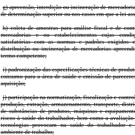
g) apreensão, interdição ou incineração de mercador
de determinação superior ou nos casos em que a lei as
h) coleta de amostras para análise fiscal e de cont
mercadorias e ou estabelecimentos cujas condi
satisfatórias com as normas e padrões exigidos 
distribuição ou incineração de mercadorias apreendi
termo competente;
i) padronização das especificações técnicas de produ
consumo para a área de saúde e emissão de pareceres
aquisição;
j) participação na normatização, fiscalização e contro
produção, extração, armazenamento, transporte, distr
de substâncias de produtos, máquinas e equipament
riscos à saúde do trabalhador, bem como a avaliação
tecnologias provocam na saúde do trabalhador e
ambiente de trabalho;