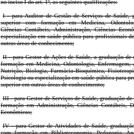
no inciso I do art. 1º, as seguintes qualificações:
I - para Auditor de Gestão de Serviços de Saúde, 
superior com formação em Medicina, Odontolo
Ciências Contábeis, Administração, Ciências Econô
especialização em saúde pública para profissionais d
outras áreas de conhecimento;
II - para Gestor de Ações de Saúde, a graduação de 
formação em Medicina, Odontologia, Enfermagem, As
Nutrição, Biologia, Farmácia-Bioquímica, Fisioterapi
Psicologia ou especialização em saúde pública para pro
superior em outras áreas de conhecimento;
III - para Gestor de Serviços de Saúde, graduação de
formação em Administração, Ciências Contábeis, Di
Econômicas;
IV - para Gestor de Atividades de Saúde, graduação
com formação em Biblioteconomia, Pedagogia, Aná