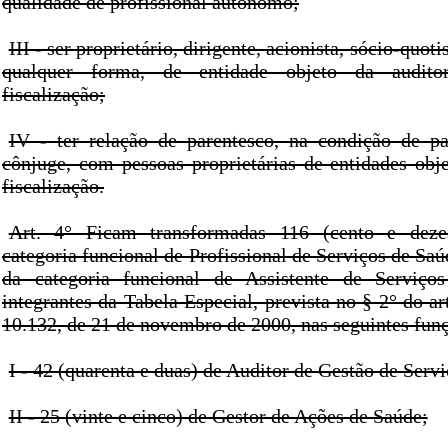
qualidade de profissional autônomo;
III - ser proprietário, dirigente, acionista, sócio-quoti
qualquer forma, de entidade objeto da auditor
fiscalização;
IV - ter relação de parentesco, na condição de pa
cônjuge, com pessoas proprietárias de entidades obje
fiscalização.
Art. 4° Ficam transformadas 116 (cento e deze
categoria funcional de Profissional de Serviços de Saú
da categoria funcional de Assistente de Serviço
integrantes da Tabela Especial, prevista no § 2° do ar
10.132, de 21 de novembro de 2000, nas seguintes fun
I - 42 (quarenta e duas) de Auditor de Gestão de Serv
II - 25 (vinte e cinco) de Gestor de Ações de Saúde;