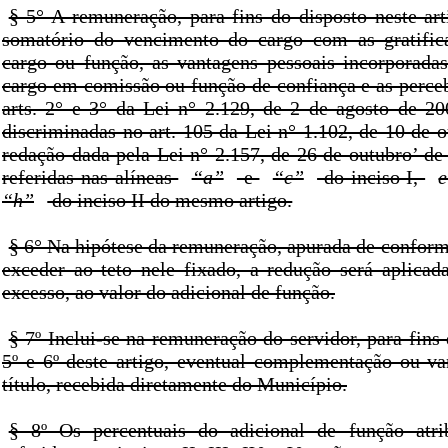
§ 5° A remuneração, para fins do disposto neste ar
somatório do vencimento do cargo com as gratifica
cargo ou função, as vantagens pessoais incorporadas
cargo em comissão ou função de confiança e as perce
arts. 2° e 3° da Lei n° 2.129, de 2 de agosto de 20
discriminadas no art. 105 da Lei n° 1.102, de 10 de 
redação dada pela Lei n° 2.157, de 26 de outubro’ de
referidas nas alíneas
“a”
e
“c”
do inciso I,
e
“h”
do inciso II do mesmo artigo.
§ 6° Na hipótese da remuneração, apurada de conform
exceder ao teto nele fixado, a redução será aplicad
excesso, ao valor do adicional de função.
§ 7º Inclui-se na remuneração do servidor, para fins
5º e 6º deste artigo, eventual complementação ou v
título, recebida diretamente do Município.
§ 8º Os percentuais do adicional de função atri