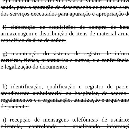
e) coleta de dados referentes às atividades mensuráv
saúde, para a apuração de desempenho de pessoas e un
dos serviços executados para apuração e apropriação d
f) elaboração de requisições de compra de ben
armazenagem e distribuição de itens de material arm
específico da área de saúde;
g) manutenção do sistema de registro de infor
carteiras, fichas, prontuários e outros, e a conferênci
e legalização do documento;
h) identificação, qualificação e registro de paci
atendimento ambulatorial ou hospitalar, de acord
regulamentos e a organização, atualização e arquivam
de paciente;
i) recepção de mensagens telefônicas de usuári
clientela, controlando e atualizando informaç