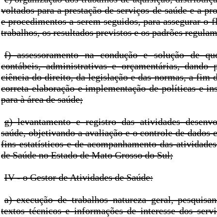
voltados para a prestação de serviços de saúde e a p
e procedimentos a serem seguidos, para assegurar o f
trabalhos, os resultados previstos e os padrões regula
f) assessoramento na condução e solução de ques
contábeis, administrativas e orçamentárias, dando 
ciência do direito, da legislação e das normas, a fim d
correta elaboração e implementação de políticas e in
para à área de saúde;
g) levantamento e registro das atividades desenv
saúde, objetivando a avaliação e o controle de dados
fins estatísticos e de acompanhamento das atividade
de Saúde no Estado de Mato Grosso do Sul;
IV - o Gestor de Atividades de Saúde:
a) execução de trabalhos natureza geral, pesquisa
textos técnicos e informações de interesse dos serv