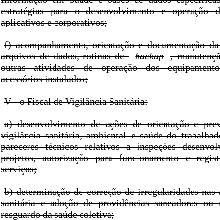
estratégias para o desenvolvimento e operação 
aplicativos e corporativos;
f) acompanhamento, orientação e documentação d
arquivos de dados, rotinas de
backup
, manutençã
outras atividades de operação dos equipamentos
acessórios instalados;
V - o Fiscal de Vigilância Sanitária:
a) desenvolvimento de ações de orientação e pre
vigilância sanitária, ambiental e saúde do trabalha
pareceres técnicos relativos a inspeções desenvol
projetos, autorização para funcionamento e regis
serviços;
b) determinação de correção de irregularidades nas 
sanitária e adoção de providências saneadoras ou 
resguardo da saúde coletiva;