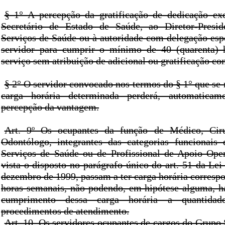
§ 1° A percepção da gratificação de dedicação ex
Secretário de Estado de Saúde, ao Diretor-Presi
Serviços de Saúde ou à autoridade com delegação espe
servidor para cumprir o mínimo de 40 (quarenta) 
serviço sem atribuição de adicional ou gratificação c
§ 2° O servidor convocado nos termos do § 1° que se 
carga horária determinada perderá, automaticam
percepção da vantagem.
Art. 9º Os ocupantes da função de Médico, Ciru
Odontólogo, integrantes das categorias funcionais 
Serviços de Saúde ou de Profissional de Apoio Ope
vista o disposto no parágrafo único do art. 51 da Lei
dezembro de 1999, passam a ter carga horária correspo
horas semanais, não podendo, em hipótese alguma, h
cumprimento dessa carga horária a quantidad
procedimentos de atendimento.
Art. 10. Os servidores ocupantes de cargos do Grupo