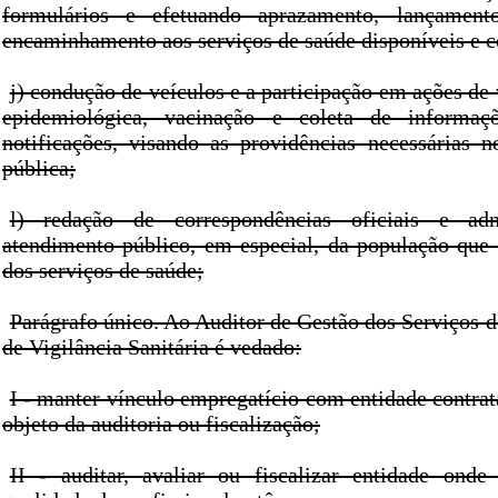
formulários e efetuando aprazamento, lançament
encaminhamento aos serviços de saúde disponíveis e c
j) condução de veículos e a participação em ações de v
epidemiológica, vacinação e coleta de informaç
notificações, visando as providências necessárias
pública;
l) redação de correspondências oficiais e adm
atendimento público, em especial, da população que
dos serviços de saúde;
Parágrafo único. Ao Auditor de Gestão dos Serviços d
de Vigilância Sanitária é vedado:
I - manter vínculo empregatício com entidade contra
objeto da auditoria ou fiscalização;
II - auditar, avaliar ou fiscalizar entidade onde