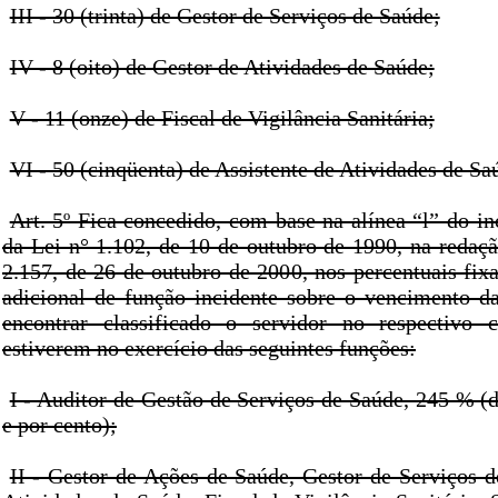
III - 30 (trinta) de Gestor de Serviços de Saúde;
IV - 8 (oito) de Gestor de Atividades de Saúde;
V - 11 (onze) de Fiscal de Vigilância Sanitária;
VI - 50 (cinqüenta) de Assistente de Atividades de Sa
Art. 5º Fica concedido, com base na alínea “l” do inc
da Lei n° 1.102, de 10 de outubro de 1990, na redaçã
2.157, de 26 de outubro de 2000, nos percentuais fixa
adicional de função incidente sobre o vencimento d
encontrar classificado o servidor no respectivo c
estiverem no exercício das seguintes funções:
I - Auditor de Gestão de Serviços de Saúde, 245 % (
e por cento);
II - Gestor de Ações de Saúde, Gestor de Serviços d