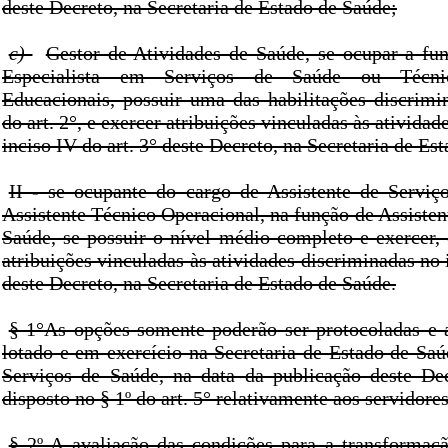
deste Decreto, na Secretaria de Estado de Saúde;
c)
Gestor de Atividades de Saúde, se ocupar a funç
Especialista em Serviços de Saúde ou Técn
Educacionais, possuir uma das habilitações discrimi
do art. 2°, e exercer atribuições vinculadas às ativida
inciso IV do art. 3° deste Decreto, na Secretaria de Es
II - se ocupante do cargo de Assistente de Servi
Assistente Técnico Operacional, na função de Assisten
Saúde, se possuir o nível médio completo e exercer
atribuições vinculadas às atividades discriminadas no i
deste Decreto, na Secretaria de Estado de Saúde.
§ 1°As opções somente poderão ser protocoladas e a
lotado e em exercício na Secretaria de Estado de Sa
Serviços de Saúde, na data da publicação deste De
disposto no § 1º do art. 5° relativamente aos servidore
§ 2º A avaliação das condições para a transformaç