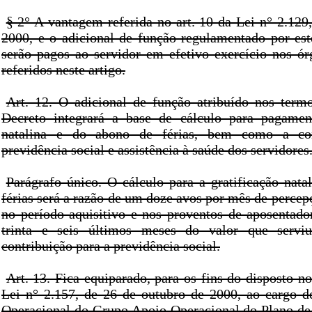
§ 2° A vantagem referida no art. 10 da Lei n° 2.129
2000, e o adicional de função regulamentado por es
serão pagos ao servidor em efetivo exercício nos ór
referidos neste artigo.
Art. 12. O adicional de função atribuído nos termo
Decreto integrará a base de cálculo para pagament
natalina e do abono de férias, bem como a con
previdência social e assistência à saúde dos servidores
Parágrafo único. O cálculo para a gratificação nata
férias será a razão de um doze avos por mês de percep
no período aquisitivo e nos proventos de aposentado
trinta e seis últimos meses do valor que servi
contribuição para a previdência social.
Art. 13. Fica equiparado, para os fins do disposto no
Lei n° 2.157, de 26 de outubro de 2000, ao cargo 
Operacional do Grupo Apoio Operacional do Plano d