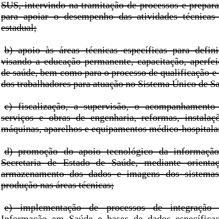
SUS, intervindo na tramitação de processos e prepa
para apoiar o desempenho das atividades técnicas
estadual;
b) apoio às áreas técnicas específicas para defini
visando a educação permanente, capacitação, aperfe
de saúde, bem como para o processo de qualificação e
dos trabalhadores para atuação no Sistema Único de S
c) fiscalização, a supervisão, o acompanhamento
serviços e obras de engenharia, reformas, instala
máquinas, aparelhos e equipamentos médico-hospitala
d) promoção do apoio tecnológico da informação
Secretaria de Estado de Saúde, mediante orienta
armazenamento dos dados e imagens dos sistemas
produção nas áreas técnicas;
e) implementação de processos de integração
Informação em Saúde e bases de dados específicas