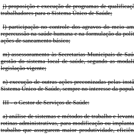
j) proposição e execução de programas de qualificaç
trabalhadores para o Sistema Único de Saúde;
l) participação no controle dos agravos do meio a
repercussão na saúde humana e na formulação da polít
ações de saneamento básico;
m) assessoramento às Secretarias Municipais de Saúd
gestão do sistema local de saúde, segundo as modali
legislação vigente;
n) execução de outras ações preconizadas pelas inst
Sistema Único de Saúde, sempre no interesse da popul
III - o Gestor de Serviços de Saúde:
a) análise de sistemas e métodos de trabalho e levant
rotinas administrativas, para modificação ou implant
trabalho que assegurem maior produtividade, eficiênc