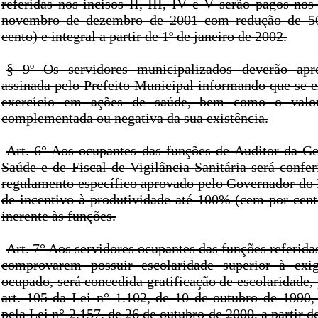
referidas nos incisos II, III, IV e V serão pagos no
novembro de dezembro de 2001 com redução de 50
cento) e integral a partir de 1º de janeiro de 2002.
§ 9º Os servidores municipalizados deverão apre
assinada pelo Prefeito Municipal informando que se e
exercício em ações de saúde, bem como o valo
complementada ou negativa da sua existência.
Art. 6° Aos ocupantes das funções de Auditor da Ge
Saúde e de Fiscal de Vigilância Sanitária será confe
regulamento específico aprovado pelo Governador do E
de incentivo à produtividade até 100% (cem por cen
inerente às funções.
Art. 7° Aos servidores ocupantes das funções referida
comprovarem possuir escolaridade superior à exi
ocupado, será concedida gratificação de escolaridade, 
art. 105 da Lei n° 1.102, de 10 de outubro de 1990
pela Lei n° 2.157, de 26 de outubro de 2000, a partir d