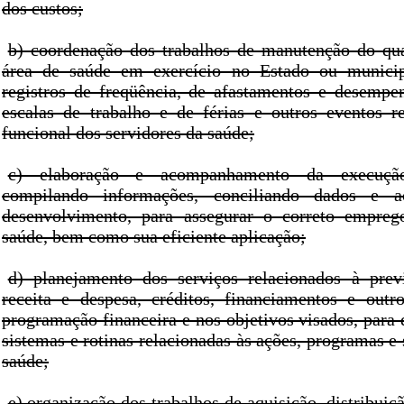
dos custos;
b) coordenação dos trabalhos de manutenção do qu
área de saúde em exercício no Estado ou municip
registros de freqüência, de afastamentos e desempe
escalas de trabalho e de férias e outros eventos r
funcional dos servidores da saúde;
c) elaboração e acompanhamento da execuçã
compilando informações, conciliando dados e 
desenvolvimento, para assegurar o correto empreg
saúde, bem como sua eficiente aplicação;
d) planejamento dos serviços relacionados à prev
receita e despesa, créditos, financiamentos e outr
programação financeira e nos objetivos visados, para d
sistemas e rotinas relacionadas às ações, programas e 
saúde;
e) organização dos trabalhos de aquisição, distribuiç