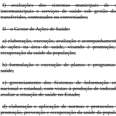
f) avaliações dos sistemas municipais de s
intermunicipais e serviços de saúde sob gestão do
transferidos, contratados ou conveniados;
II - o Gestor de Ações de Saúde:
a) elaboração, execução, avaliação e acompanhamen
de ações na área de saúde, visando à promoção,
recuperação da saúde da população;
b) formulação e execução de planos e programas
saúde;
c) gerenciamento dos Sistemas de Informação e
nacional e estadual, com vistas à produção de indica
avaliar a situação de saúde no Estado;
d) elaboração e aplicação de normas e protocolos
promoção, prevenção e recuperação da saúde da popul