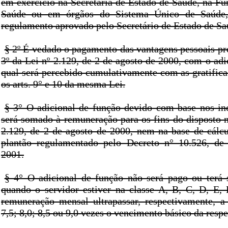
em exercício na Secretaria de Estado de Saúde, na Fu
Saúde ou em órgãos do Sistema Único de Saúde, 
regulamento aprovado pelo Secretário de Estado de Sa
§ 2º É vedado o pagamento das vantagens pessoais prev
3º da Lei nº 2.129, de 2 de agosto de 2000, com o adi
qual será percebido cumulativamente com as gratifica
os arts. 9° e 10 da mesma Lei.
§ 3° O adicional de função devido com base nos in
será somado à remuneração para os fins do disposto n
2.129, de 2 de agosto de 2000, nem na base de cálcu
plantão regulamentado pelo Decreto n° 10.526, de
2001.
§ 4° O adicional de função não será pago ou terá 
quando o servidor estiver na classe A, B, C, D, E,
remuneração mensal ultrapassar, respectivamente, a 5
7,5; 8,0; 8,5 ou 9,0 vezes o vencimento básico da respe