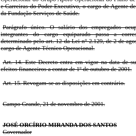
e Carreiras do Poder Executivo, o cargo de Agente de
da Fundação Serviços de Saúde.
Parágrafo único. O salário dos empregados ocu
integrantes do cargo equiparado passa a corre
determinado pelo art. 12 da Lei n° 2.129, de 2 de ago
cargo de Agente Técnico Operacional.
Art. 14. Este Decreto entra em vigor na data de s
efeitos financeiros a contar de 1º de outubro de 2001.
Art. 15. Revogam-se as disposições em contrário.
Campo Grande, 21 de novembro de 2001.
JOSÉ ORCÍRIO MIRANDA DOS SANTOS
Governador