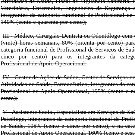
Atividades de Saúde, Fiscal de Vigilância Sanitária, 
Veterinário, Enfermeiro, Engenheiro de Segurança 
integrantes da categoria funcional de Profissional de
140% (cento e quarenta por cento);
III - Médico, Cirurgião-Dentista ou Odontólogo com 
(vinte) horas semanais, 80% (oitenta por cento) para
categoria funcional de Profissional de Serviços de Sa
cinco por cento) para os integrantes da catego
Profissional de Apoio Operacional;
IV - Gestor de Ações de Saúde, Gestor de Serviços d
Atividades de Saúde, Farmacêutico, integrantes da cat
Profissional de Apoio Operacional, 195% (cento e n
cento);
V - Assistente Social, Especialista em Serviços de Saú
Psicólogo, integrantes da categoria funcional de Profi
de Saúde, 105% (cento e cinco por cento), e na cate
Profissional de Apoio Operacional, 160% (cento e sess