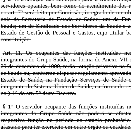
servidores optantes, bem como do atendimento dos re
no art. 7° será feita por Comissão, integrada de memb
dois da Secretaria de Estado de Saúde; um da Fun
Saúde; um do Sindicado dos Servidores da Saúde e u
Estado de Gestão de Pessoal e Gastos, cujo titular b
constituição.
Art. 11. Os ocupantes das funções instituídas ne
integrantes do Grupo Saúde, na forma do Anexo VII d
29 de dezembro de 1999, terão lotação privativa na S
de Saúde ou, conforme dispuser regulamento aprovado 
Estado de Saúde, na Fundação Serviços de Saúde 
integrante do Sistema Único de Saúde, na forma do re
no § 1° do art. 5° deste Decreto.
§ 1° O servidor ocupante das funções instituídas n
integrantes do Grupo Saúde não poderá se afasta
respectiva função no período do estágio probatóri
afastado para ter exercício em outro órgão ou entidade