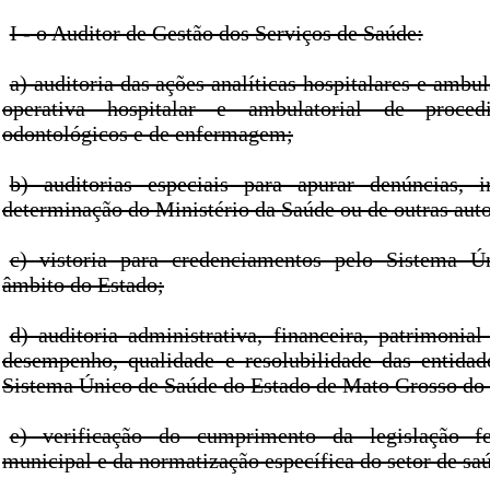
I - o Auditor de Gestão dos Serviços de Saúde:
a) auditoria das ações analíticas hospitalares e ambul
operativa hospitalar e ambulatorial de proced
odontológicos e de enfermagem;
b) auditorias especiais para apurar denúncias, i
determinação do Ministério da Saúde ou de outras auto
c) vistoria para credenciamentos pelo Sistema 
âmbito do Estado;
d) auditoria administrativa, financeira, patrimonia
desempenho, qualidade e resolubilidade das entida
Sistema Único de Saúde do Estado de Mato Grosso do 
e) verificação do cumprimento da legislação fe
municipal e da normatização específica do setor de sa