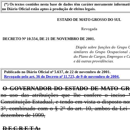
(*) Os textos contidos nesta base de dados têm caráter meramente informat
no Diário Oficial estão aptos à produção de efeitos legais.
ESTADO DE MATO GROSSO DO SUL
Revogada
DECRETO Nº 10.554, DE 21 DE NOVEMBRO DE 2001.
Dispõe sobre funções do Grupo 
similares do Grupo Ocupacional 
do Plano de Cargos, Empregos e Ca
e dá outras providências.
Publicado no Diário Oficial nº 5.637, de 22 de novembro de 2001.
Revogado pelo art. 36 do Decreto nº 11.725, de 9 de novembro de 2004.
O GOVERNADOR DO ESTADO DE MATO GR
no uso das atribuições que lhe confere o inciso 
Constituição Estadual, e tendo em vista o disposto nos
3°, combinado com o § 2° do art. 10, ambos da Lei 
dezembro de 1999,
D E C R E T A: