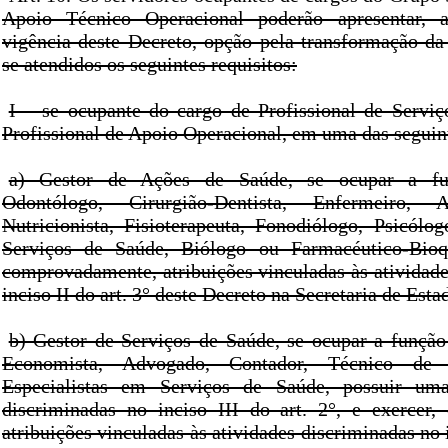
Apoio Técnico Operacional poderão apresentar, a
vigência deste Decreto, opção pela transformação da 
se atendidos os seguintes requisitos:
I – se ocupante do cargo de Profissional de Servi
Profissional de Apoio Operacional, em uma das seguin
a) Gestor de Ações de Saúde, se ocupar a f
Odontólogo, Cirurgião-Dentista, Enfermeiro, As
Nutricionista, Fisioterapeuta, Fonodiólogo, Psicólog
Serviços de Saúde, Biólogo ou Farmacéutico-Bioq
comprovadamente, atribuições vinculadas às atividade
inciso II do art. 3° deste Decreto na Secretaria de Est
b) Gestor de Serviços de Saúde, se ocupar a função
Economista, Advogado, Contador, Técnico de 
Especialistas em Serviços de Saúde, possuir uma
discriminadas no inciso III do art. 2°, e exercer
atribuições vinculadas às atividades discriminadas no i