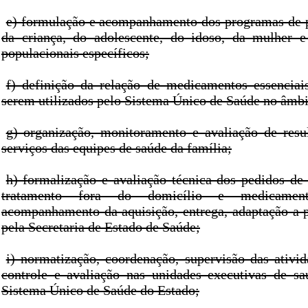
e) formulação e acompanhamento dos programas de 
da criança, do adolescente, do idoso, da mulher e
populacionais específicos;
f) definição da relação de medicamentos essenciai
serem utilizados pelo Sistema Único de Saúde no âmbi
g) organização, monitoramento e avaliação de resu
serviços das equipes de saúde da família;
h) formalização e avaliação técnica dos pedidos de 
tratamento fora do domicílio e medicamento
acompanhamento da aquisição, entrega, adaptação a p
pela Secretaria de Estado de Saúde;
i) normatização, coordenação, supervisão das ativid
controle e avaliação nas unidades executivas de sa
Sistema Único de Saúde do Estado;