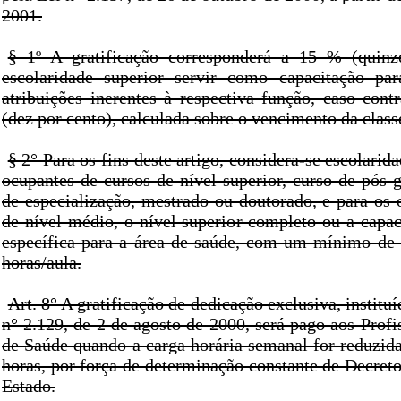
2001.
§ 1º A gratificação corresponderá a 15 % (quinz
escolaridade superior servir como capacitação par
atribuições inerentes à respectiva função, caso cont
(dez por cento), calculada sobre o vencimento da class
§ 2° Para os fins deste artigo, considera-se escolarid
ocupantes de cursos de nível superior, curso de pós-
de especialização, mestrado ou doutorado, e para os 
de nível médio, o nível superior completo ou a capac
específica para a área de saúde, com um mínimo de 
horas/aula.
Art. 8° A gratificação de dedicação exclusiva, instituí
n° 2.129, de 2 de agosto de 2000, será pago aos Profi
de Saúde quando a carga horária semanal for reduzida
horas, por força de determinação constante de Decret
Estado.