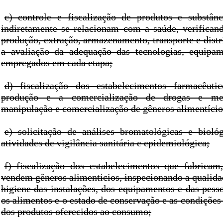
c) controle e fiscalização de produtos e substân
indiretamente se relacionam com a saúde, verifican
produção, extração, armazenamento, transporte e dist
a avaliação da adequação das tecnologias, equipam
empregados em cada etapa;
d) fiscalização dos estabelecimentos farmacêuti
produção e a comercialização de drogas e me
manipulação e comercialização de gêneros alimentício
e) solicitação de análises bromatológicas e biol
atividades de vigilância sanitária e epidemiológica;
f) fiscalização dos estabelecimentos que fabrica
vendem gêneros alimentícios, inspecionando a qualida
higiene das instalações, dos equipamentos e das pes
os alimentos e o estado de conservação e as condiçõe
dos produtos oferecidos ao consumo;