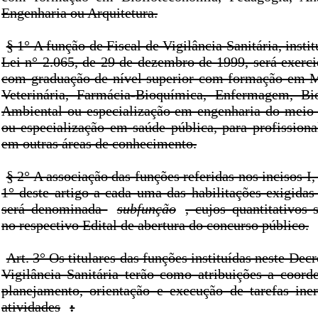
Engenharia ou Arquitetura.
§ 1° A função de Fiscal de Vigilância Sanitária, insti
Lei n° 2.065, de 29 de dezembro de 1999, será exerci
com graduação de nível superior com formação em M
Veterinária, Farmácia-Bioquímica, Enfermagem, Bio
Ambiental ou especialização em engenharia do meio 
ou especialização em saúde pública, para profissiona
em outras áreas de conhecimento.
§ 2° A associação das funções referidas nos incisos I, 
1° deste artigo a cada uma das habilitações exigidas
será denominada
subfunção
, cujos quantitativos 
no respectivo Edital de abertura do concurso público.
Art. 3° Os titulares das funções instituídas neste Decr
Vigilância Sanitária terão como atribuições a coorde
planejamento, orientação e execução de tarefas iner
atividades
: