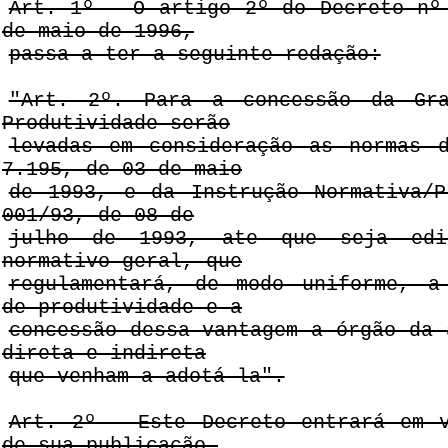
Art. 1º - O artigo 2º do Decreto nº
de maio de 1996,
passa a ter a seguinte redação:
"Art. 2º. Para a concessão da Gra
Produtividade serão
levadas em consideração as normas 
7.195, de 03 de maio
de 1993, e da Instrução Normativa/P
001/93, de 08 de
julho de 1993, ate que seja edi
normativo geral, que
regulamentará, de modo uniforme, a
de produtividade e a
concessão dessa vantagem a órgão da 
direta e indireta
que venham a adotá-la".
Art. 2º - Este Decreto entrará em 
de sua publicação,