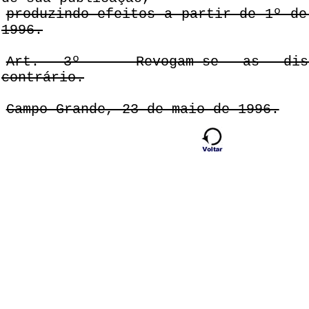
produzindo efeitos a partir de 1º de
1996.
Art. 3º - Revogam-se as disp
contrário.
Campo Grande, 23 de maio de 1996.