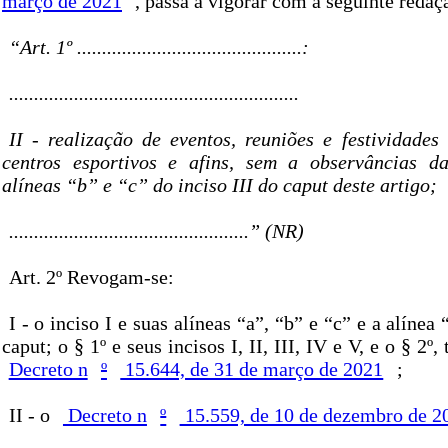
março de 2021
, passa a vigorar com a seguinte redaç
“Art. 1º .............................................:
..........................................................
II - realização de eventos, reuniões e festividades
centros esportivos e afins, sem a observâncias da
alíneas “b” e “c” do inciso III do caput deste artigo;
................................................” (NR)
Art. 2º Revogam-se:
I - o inciso I e suas alíneas “a”, “b” e “c” e a alínea 
caput; o § 1º e seus incisos I, II, III, IV e V, e o § 2º,
Decreto n
º
15.644, de 31 de março de 2021
;
II - o
Decreto n
º
15.559, de 10 de dezembro de 2