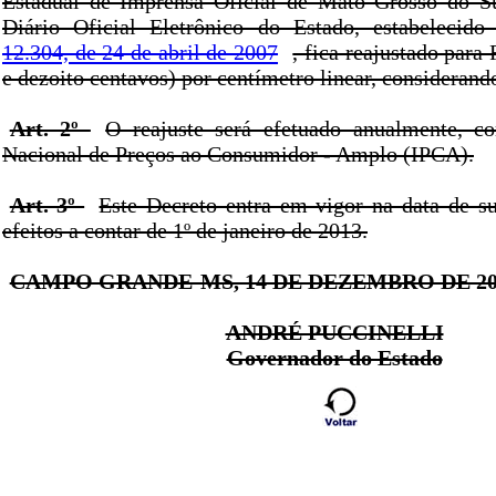
Estadual de Imprensa Oficial de Mato Grosso do 
Diário Oficial Eletrônico do Estado, estabelecid
12.304, de 24 de abril de 2007
, fica reajustado para
e dezoito centavos) por centímetro linear, considerando
Art. 2º
O reajuste será efetuado anualmente, c
Nacional de Preços ao Consumidor - Amplo (IPCA).
Art. 3º
Este Decreto entra em vigor na data de s
efeitos a contar de 1º de janeiro de 2013.
CAMPO GRANDE-MS, 14 DE DEZEMBRO DE 20
ANDRÉ PUCCINELLI
Governador do Estado