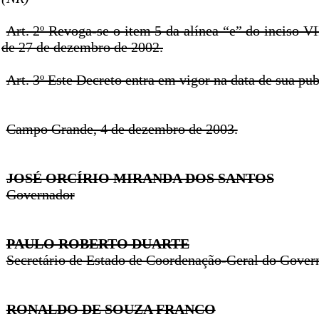
Art. 2º Revoga-se o item 5 da alínea “e” do inciso VII
de 27 de dezembro de 2002.
Art. 3º Este Decreto entra em vigor na data de sua pub
Campo Grande, 4 de dezembro de 2003.
JOSÉ ORCÍRIO MIRANDA DOS SANTOS
Governador
PAULO ROBERTO DUARTE
Secretário de Estado de Coordenação-Geral do Gover
RONALDO DE SOUZA FRANCO