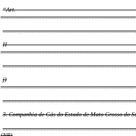
“Art
.........................................................................................
.......................................................................................
II
.........................................................................................
.......................................................................................
j)
.........................................................................................
.......................................................................................
3. Companhia de Gás do Estado de Mato Grosso do Su
.......................................................................................
(NR)