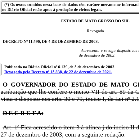
(*) Os textos contidos nesta base de dados têm caráter meramente informat
no Diário Oficial estão aptos à produção de efeitos legais.
ESTADO DE MATO GROSSO DO SUL
Revogada
DECRETO Nº 11.496, DE 4 DE DEZEMBRO DE 2003.
Acrescenta e revoga dispositivos
de dezembro de 2002.
Publicado no Diário Oficial nº 6.139, de 5 de dezembro de 2003.
Revogado pelo Decreto nº 15.838, de 22 de dezembro de 2021.
O GOVERNADOR DO ESTADO DE MATO G
atribuição que lhe confere o inciso VII do art. 89 da 
vista o disposto nos arts. 30 e 79, inciso I, da Lei nº 2
D E C R E T A:
Art. 1º Fica acrescido o item 3 à alínea j do inciso II 
27 de dezembro de 2003, com a seguinte redação: