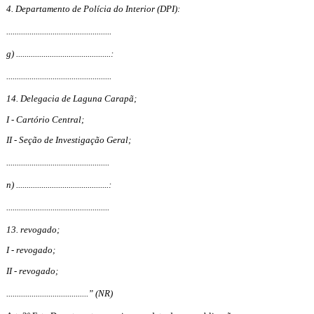
4. Departamento de Polícia do Interior (DPI):
..................................................
g) .............................................:
..................................................
14. Delegacia de Laguna Carapã;
I - Cartório Central;
II - Seção de Investigação Geral;
.................................................
n) ............................................:
.................................................
13. revogado;
I - revogado;
II - revogado;
.......................................” (NR)