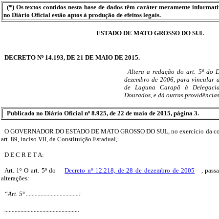
(*) Os textos contidos nesta base de dados têm caráter meramente informat
no Diário Oficial estão aptos à produção de efeitos legais.
ESTADO DE MATO GROSSO DO SUL
DECRETO Nº 14.193, DE 21 DE MAIO DE 2015.
Altera a redação do art. 5º do 
dezembro de 2006, para vincular a
de Laguna Carapã à Delegacia
Dourados, e dá outras providências
Publicado no Diário Oficial nº 8.925, de 22 de maio de 2015, página 3.
O GOVERNADOR DO ESTADO DE MATO GROSSO DO SUL, no exercício da compe
art. 89, inciso VII, da Constituição Estadual,
D E C R E T A:
Art. 1º O art. 5º do
Decreto nº 12.218, de 28 de dezembro de 2005
, pass
alterações:
“Art. 5º ....................................:
...................................................