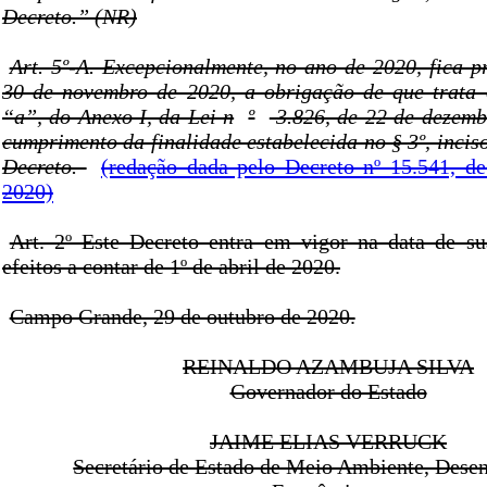
Decreto.” (NR)
Art. 5º-A. Excepcionalmente, no ano de 2020, fica p
30 de novembro de 2020, a obrigação de que trata o
“a”, do Anexo I, da Lei n
º
3.826, de 22 de dezemb
cumprimento da finalidade estabelecida no § 3º, inciso 
Decreto.
(redação dada pelo Decreto nº 15.541, d
2020)
Art. 2º Este Decreto entra em vigor na data de s
efeitos a contar de 1º de abril de 2020.
Campo Grande, 29 de outubro de 2020.
REINALDO AZAMBUJA SILVA
Governador do Estado
JAIME ELIAS VERRUCK
Secretário de Estado de Meio Ambiente, Dese