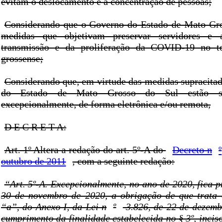
evitam o deslocamento e a concentração de pessoas;
Considerando que o Governo do Estado de Mato Gro
medidas que objetivam preservar servidores e
transmissão e da proliferação da COVID-19 no ter
grossense;
Considerando que, em virtude das medidas supracitad
do Estado de Mato Grosso do Sul estão se
excepcionalmente, de forma eletrônica e/ou remota,
D E C R E T A:
Art. 1º Altera a redação do art. 5º-A do
Decreto n
º
outubro de 2011
, com a seguinte redação:
“Art. 5º-A. Excepcionalmente, no ano de 2020, fica 
30 de novembro de 2020, a obrigação de que trata o
“a”, do Anexo I, da Lei n
º
3.826, de 22 de dezemb
cumprimento da finalidade estabelecida no § 3º, inciso 