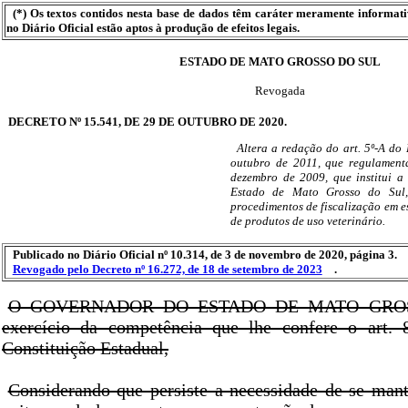
(*) Os textos contidos nesta base de dados têm caráter meramente informat
no Diário Oficial estão aptos à produção de efeitos legais.
ESTADO DE MATO GROSSO DO SUL
Revogada
DECRETO Nº 15.541, DE 29 DE OUTUBRO DE 2020.
Altera a redação do art. 5º-A do 
outubro de 2011, que regulament
dezembro de 2009, que institui a
Estado de Mato Grosso do Sul,
procedimentos de fiscalização em e
de produtos de uso veterinário.
Publicado no Diário Oficial nº 10.314, de 3 de novembro de 2020, página 3.
Revogado pelo Decreto nº 16.272, de 18 de setembro de 2023
.
O GOVERNADOR DO ESTADO DE MATO GROS
exercício da competência que lhe confere o art. 8
Constituição Estadual,
Considerando que persiste a necessidade de se man