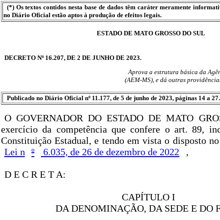
(*) Os textos contidos nesta base de dados têm caráter meramente informat
no Diário Oficial estão aptos à produção de efeitos legais.
ESTADO DE MATO GROSSO DO SUL
DECRETO Nº 16.207, DE 2 DE JUNHO DE 2023.
Aprova a estrutura básica da Agê
(AEM-MS), e dá outras providência
Publicado no Diário Oficial nº 11.177, de 5 de junho de 2023, páginas 14 a 27.
O GOVERNADOR DO ESTADO DE MATO GROS
exercício da competência que confere o art. 89, in
Constituição Estadual, e tendo em vista o disposto no 
Lei n
º
6.035, de 26 de dezembro de 2022
,
D E C R E T A:
CAPÍTULO I
DA DENOMINAÇÃO, DA SEDE E DO 