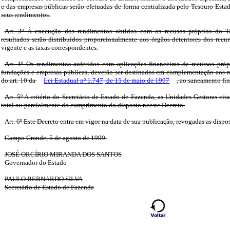
e das empresas públicas serão efetuadas de forma centralizada pelo Tesouro Estad
seus rendimentos.
Art. 3º À execução dos rendimentos obtidos com os recusos próprios do T
resultados serão distribuídos proporcionalmente aos órgãos detentores dos recur
vigente e as taxas correspondentes.
Art. 4º Os rendimentos auferidos com aplicações financeiras de recursos própr
fundações e empresas públicas, deverão ser destinados em complementação aos re
do art. 10 da
Lei Estadual nº 1.747, de 15 de maio de 1997
, ao saneamento fi
Art. 5º A critério do Secretário de Estado de Fazenda, as Unidades Gestoras cit
total ou parcialmente do cumprimento do disposto neeste Decreto.
Art. 6º Este Decreto entra em vigor na data de sua publicação, revogadas as dispo
Campo Grande, 5 de agosto de 1999.
JOSÉ ORCÍRIO MIRANDA DOS SANTOS
Governador do Estado
PAULO BERNARDO SILVA
Secretário de Estado de Fazenda