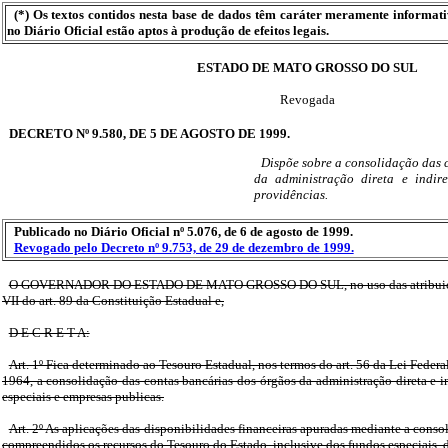
(*) Os textos contidos nesta base de dados têm caráter meramente informat
no Diário Oficial estão aptos à produção de efeitos legais.
ESTADO DE MATO GROSSO DO SUL
Revogada
DECRETO Nº 9.580, DE 5 DE AGOSTO DE 1999.
Dispõe sobre a consolidação das 
da administração direta e indir
providências.
Publicado no Diário Oficial nº 5.076, de 6 de agosto de 1999.
Revogado pelo Decreto nº 9.753, de 29 de dezembro de 1999.
O GOVERNADOR DO ESTADO DE MATO GROSSO DO SUL, no uso das atribuições
VII do art. 89 da Constituição Estadual e,
D E C R E T A:
Art. 1º Fica determinado ao Tesouro Estadual, nos termos do art. 56 da Lei Federa
1964, a consolidação das contas bancárias dos órgãos da administração direta e in
especiais e empresas publicas.
Art. 2º As aplicações das disponibilidades financeiras apuradas mediante a conso
compreendidos os recursos do Tesouro do Estado, inclusive dos fundos especiais, d