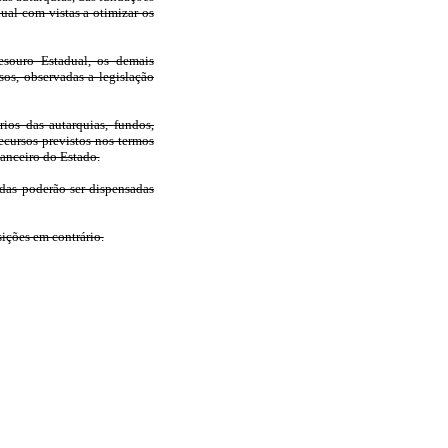
ual com vistas a otimizar os
esouro Estadual, os demais
sos, observadas a legislação
ios das autarquias, fundos,
cursos previstos nos termos
nanceiro do Estado.
adas poderão ser dispensadas
sições em contrário.