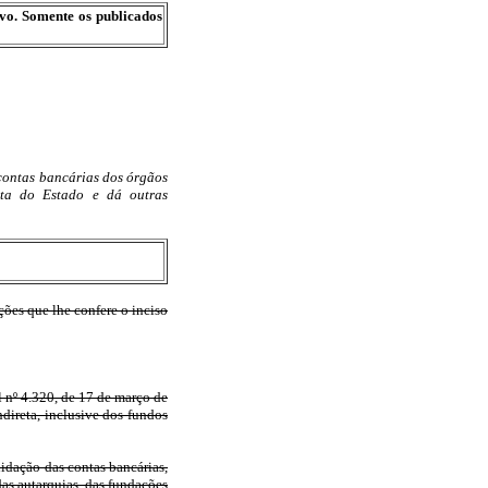
ivo. Somente os publicados
contas bancárias dos órgãos
eta do Estado e dá outras
 que lhe confere o inciso
l nº 4.320, de 17 de março de
direta, inclusive dos fundos
lidação das contas bancárias,
as autarquias, das fundações