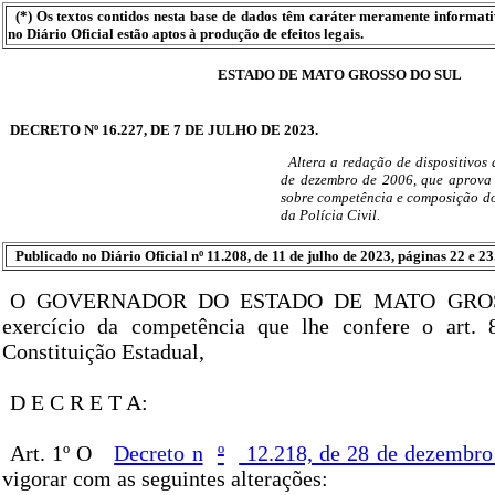
(*) Os textos contidos nesta base de dados têm caráter meramente informat
no Diário Oficial estão aptos à produção de efeitos legais.
ESTADO DE MATO GROSSO DO SUL
DECRETO Nº 16.227, DE 7 DE JULHO DE 2023.
Altera a redação de dispositivos
de dezembro de 2006, que aprova 
sobre competência e composição do
da Polícia Civil.
Publicado no Diário Oficial nº 11.208, de 11 de julho de 2023, páginas 22 e 23
O GOVERNADOR DO ESTADO DE MATO GROS
exercício da competência que lhe confere o art. 8
Constituição Estadual,
D E C R E T A:
Art. 1º O
Decreto n
º
12.218, de 28 de dezembro
vigorar com as seguintes alterações: