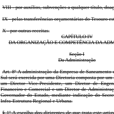
VIII - por auxílios, subvenções a qualquer título, doa
IX - pelas transferências orçamentárias do Tesouro es
X - por outras receitas.
CAPÍTULO IV
DA ORGANIZAÇÃO E COMPETÊNCIA DA AD
Seção I
Da Administração
Art. 8º A administração da Empresa de Saneamento
Sul será exercida por uma Diretoria composta por um 
um Diretor Vice-Presidente, um Diretor de Engen
Financeiro e Comercial e um Diretor de Administra
Governador do Estado, mediante indicação do Secre
Infra-Estrutura Regional e Urbana.
§ 1º A escolha dos dirigentes de que trata este arti