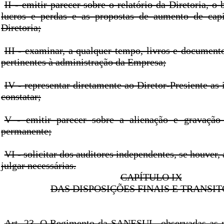
II - emitir parecer sobre o relatório da Diretoria, o 
lucros e perdas e as propostas de aumento de capi
Diretoria;
III - examinar, a qualquer tempo, livros e documento
pertinentes à administração da Empresa;
IV - representar diretamente ao Diretor-Presiente as 
constatar;
V - emitir parecer sobre a alienação e gravação
permanente;
VI - solicitar dos auditores independentes, se houver,
julgar necessárias.
CAPÍTULO IX
DAS DISPOSIÇÕES FINAIS E TRANSI
Art. 23. O Regimento da SANESUL, observadas as 