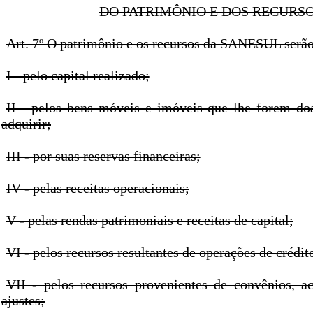
DO PATRIMÔNIO E DOS RECURS
Art. 7º O patrimônio e os recursos da SANESUL serão
I - pelo capital realizado;
II - pelos bens móveis e imóveis que lhe forem do
adquirir;
III - por suas reservas financeiras;
IV - pelas receitas operacionais;
V - pelas rendas patrimoniais e receitas de capital;
VI - pelos recursos resultantes de operações de crédit
VII - pelos recursos provenientes de convênios, ac
ajustes;