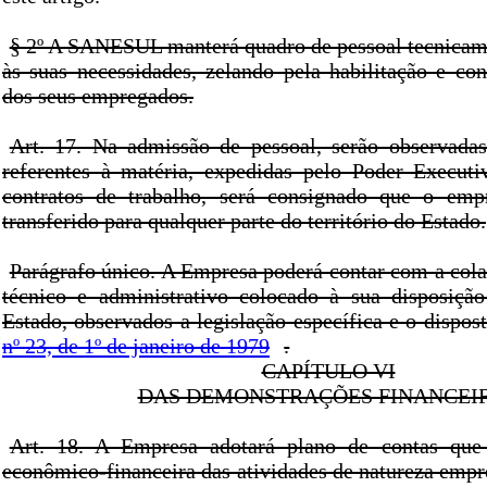
§ 2º A SANESUL manterá quadro de pessoal tecnica
às suas necessidades, zelando pela habilitação e con
dos seus empregados.
Art. 17. Na admissão de pessoal, serão observada
referentes à matéria, expedidas pelo Poder Execut
contratos de trabalho, será consignado que o emp
transferido para qualquer parte do território do Estado.
Parágrafo único. A Empresa poderá contar com a cola
técnico e administrativo colocado à sua disposiçã
Estado, observados a legislação específica e o dispo
nº 23, de 1º de janeiro de 1979
.
CAPÍTULO VI
DAS DEMONSTRAÇÕES FINANCEI
Art. 18. A Empresa adotará plano de contas que r
econômico-financeira das atividades de natureza empre