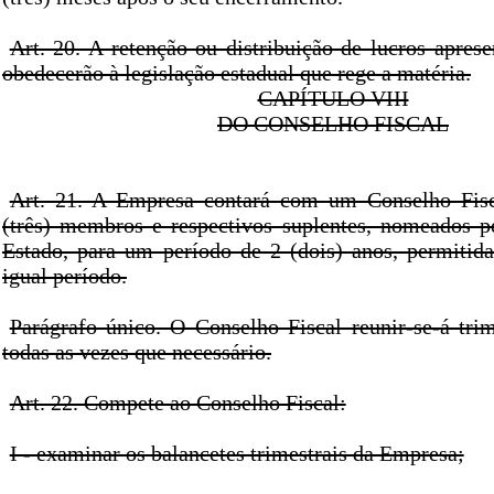
Art. 20. A retenção ou distribuição de lucros apres
obedecerão à legislação estadual que rege a matéria.
CAPÍTULO VIII
DO CONSELHO FISCAL
Art. 21. A Empresa contará com um Conselho Fis
(três) membros e respectivos suplentes, nomeados 
Estado, para um período de 2 (dois) anos, permitid
igual período.
Parágrafo único. O Conselho Fiscal reunir-se-á tri
todas as vezes que necessário.
Art. 22. Compete ao Conselho Fiscal:
I - examinar os balancetes trimestrais da Empresa;