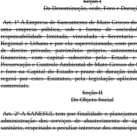
Seção I
Da Denominação, sede, Foro e Duraç
Art. 1º A Empresa de Saneamento de Mato Grosso d
uma empresa pública, sob a forma de socieda
responsabilidade limitada, vinculada à Secretaria 
Regional e Urbana e por ela supervisionada, com pers
de direito privado, patrimônio próprio, autonomia
financeira, com capital subscrito pelo Estado e
Preservação e Controle Ambiental de Mato Grosso do
e foro na Capital do Estado e prazo de duração ind
regerá por estes Estatutos, pela legislação aplicá
comerciais.
Seção II
Do Objeto Social
Art. 2º A SANESUL tem por finalidade o planejamen
administração dos serviços de abastecimento de á
sanitário, respeitado o peculiar interesse dos municípi