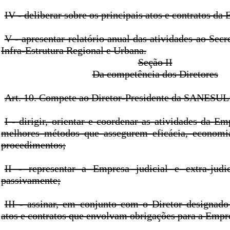
IV - deliberar sobre os principais atos e contratos da
V - apresentar relatório anual das atividades ao Secr
Infra-Estrutura Regional e Urbana.
Seção II
Da competência dos Diretores
Art. 10. Compete ao Diretor-Presidente da SANESUL
I - dirigir, orientar e coordenar as atividades da E
melhores métodos que assegurem eficácia, economia
procedimentos;
II - representar a Empresa judicial e extra-judi
passivamente;
III - assinar, em conjunto com o Diretor designad
atos e contratos que envolvam obrigações para a Empr