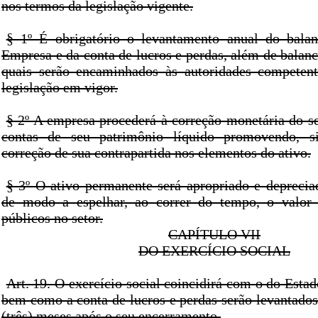
nos termos da legislação vigente.
§ 1º É obrigatório o levantamento anual do balan
Empresa e da conta de lucros e perdas, além de balance
quais serão encaminhados às autoridades competent
legislação em vigor.
§ 2º A empresa procederá à correção monetária do se
contas de seu patrimônio líquido promovendo, s
correção de sua contrapartida nos elementos do ativo.
§ 3º O ativo permanente será apropriado e depreci
de modo a espelhar, ao correr do tempo, o valor 
públicos no setor.
CAPÍTULO VII
DO EXERCÍCIO SOCIAL
Art. 19. O exercício social coincidirá com o do Estad
bem como a conta de lucros e perdas serão levantados
(três) meses após o seu encerramento.