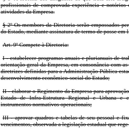
profissionais de comprovada experiência e notórios
atividades da Empresa.
§ 2º Os membors da Diretoria serão empossados pe
do Estado, mediante assinatura de termo de posse em l
Art. 9º Compete à Diretoria:
I - estabelecer programas anuais e plurianuais de t
orientação geral da Empresa, em consonância com as 
diretrizes definidas para a Administração Pública estad
desenvolvimento econômico-social do Estado;
II - elaborar o Regimento da Empresa para aprovação
Estado de Infra-Estrutura Regional e Urbana e 
instrumentos normativos operacionais;
III - aprovar quadros e tabelas de seu pessoal e fix
vencimentos, observada a legislação estadual que rege