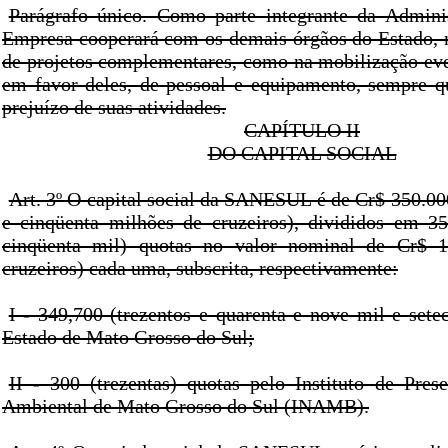
Parágrafo único. Como parte integrante da Adminis
Empresa cooperará com os demais órgãos do Estado, 
de projetos complementares, como na mobilização eve
em favor deles, de pessoal e equipamento, sempre q
prejuízo de suas atividades.
CAPÍTULO II
DO CAPITAL SOCIAL
Art. 3º O capital social da SANESUL é de Cr$ 350.00
e cinqüenta milhões de cruzeiros), divididos em 35
cinqüenta mil) quotas no valor nominal de Cr$ 
cruzeiros) cada uma, subscrita, respectivamente:
I - 349,700 (trezentos e quarenta e nove mil e sete
Estado de Mato Grosso do Sul;
II - 300 (trezentas) quotas pelo Instituto de Pres
Ambiental de Mato Grosso do Sul (INAMB).