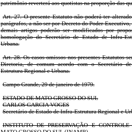
patrimônio reverterá aos quotistas na proporção das qu
Art. 27. O presente Estatuto não poderá ter alterado
parágrafos, a não ser por Decreto do Poder Executivo,
demais artigos poderão ser modificados por propos
homologação do Secretário de Estado de Infra-Est
Urbana.
Art. 28. Os casos omissos nos presentes Estatutos se
Diretoria, de comum acordo com o Secretário de
Estrutura Regional e Urbana.
Campo Grande, 29 de janeiro de 1979.
ESTADO DE MATO GROSSO DO SUL
CARLOS GARCIA VOGES
Secretário de Estado de Infra-Estrutura Regional e U
INSTITUTO DE PRESERVAÇÃO E CONTROLE
MATO GROSSO DO SUL (INAMB)