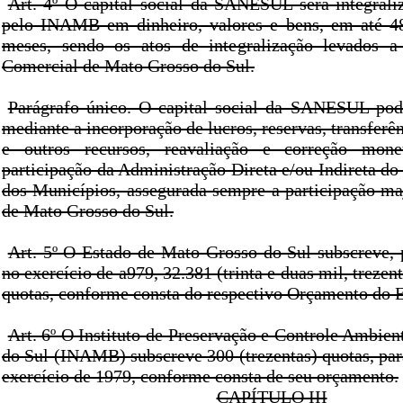
Art. 4º O capital social da SANESUL será integrali
pelo INAMB em dinheiro, valores e bens, em até 48
meses, sendo os atos de integralização levados a 
Comercial de Mato Grosso do Sul.
Parágrafo único. O capital social da SANESUL pod
mediante a incorporação de lucros, reservas, transferê
e outros recursos, reavaliação e correção mone
participação da Administração Direta e/ou Indireta do
dos Municípios, assegurada sempre a participação maj
de Mato Grosso do Sul.
Art. 5º O Estado de Mato Grosso do Sul subscreve, p
no exercício de a979, 32.381 (trinta e duas mil, trezen
quotas, conforme consta do respectivo Orçamento do E
Art. 6º O Instituto de Preservação e Controle Ambie
do Sul (INAMB) subscreve 300 (trezentas) quotas, par
exercício de 1979, conforme consta de seu orçamento.
CAPÍTULO III