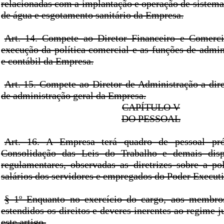
relacionadas com a implantação e operação de sistema
de água e esgotamento sanitário da Empresa.
Art. 14. Compete ao Diretor Financeiro e Comerci
execução da política comercial e as funções de admin
e contábil da Empresa.
Art. 15. Compete ao Diretor de Administração a dire
de administração geral da Empresa.
CAPÍTULO V
DO PESSOAL
Art. 16. A Empresa terá quadro de pessoal pró
Consolidação das Leis do Trabalho e demais disp
regulamentares, observadas as diretrizes sobre a pol
salários dos servidores e empregados do Poder Executi
§ 1º Enquanto no exercício do cargo, aos membros
estendidos os direitos e deveres inerentes ao regime ju
este artigo.