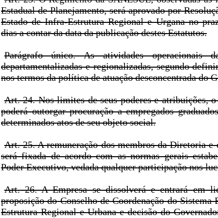
Estadual de Planejamento, será aprovado por Resoluçã
Estado de Infra-Estrutura Regional e Urgana no pra
dias a contar da data da publicação destes Estatutos.
Parágrafo único. As atividades operacionais 
departamentalizadas e regionalizadas, segundo defini
nos termos da política de atuação desconcentrada do 
Art. 24. Nos limites de seus poderes e atribuições, o
poderá outorgar procuração a empregados graduados
determinados atos de seu objeto social.
Art. 25. A remuneração dos membros da Diretoria e 
será fixada de acordo com as normas gerais estabe
Poder Executivo, vedada qualquer participação nos lu
Art. 26. A Empresa se dissolverá e entrará em li
proposição do Conselho de Coordenação do Sistema E
Estrutura Regional e Urbana e decisão do Governado