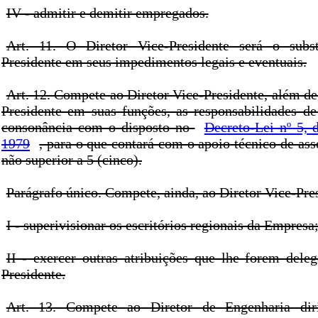
IV - admitir e demitir empregados.
Art. 11. O Diretor Vice-Presidente será o subst
Presidente em seus impedimentos legais e eventuais.
Art. 12. Compete ao Diretor Vice-Presidente, além de 
Presidente em suas funções, as responsabilidades d
consonância com o disposto no
Decreto-Lei nº 5, 
1979
, para o que contará com o apoio técnico de a
não superior a 5 (cinco).
Parágrafo único. Compete, ainda, ao Diretor Vice-Pre
I - superivisionar os escritórios regionais da Empresa
II - exercer outras atribuições que lhe forem deleg
Presidente.
Art. 13. Compete ao Diretor de Engenharia diri