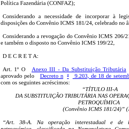
Política Fazendária (CONFAZ);
Considerando a necessidade de incorporar à legis
disposições do Convênio ICMS 181/24, celebrado no
Considerando a revogação do Convênio ICMS 206/2
e também o disposto no Convênio ICMS 199/22,
D E C R E T A:
Art. 1º O
Anexo III - Da Substituição Tributária
aprovado pelo
Decreto n
º
9.203, de 18 de setem
com os seguintes acréscimos:
“TÍTULO III-A
DA SUBSTITUIÇÃO TRIBUTÁRIA NAS OPER
PETROQUÍMICA
(Convênio ICMS 181/24)” 
“Art. 38-A. Na operação interestadual e de 
petroquímica, classificada na Nomenclatura Co