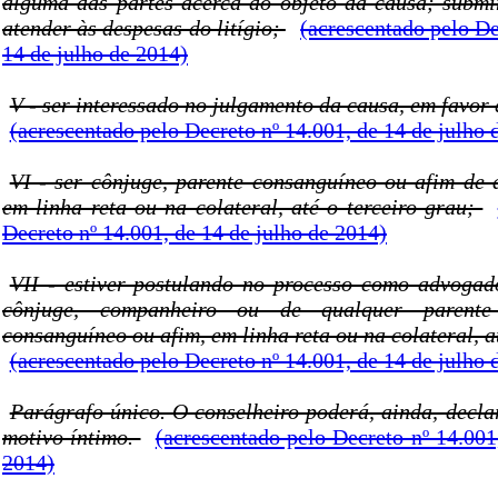
alguma das partes acerca do objeto da causa; submi
atender às despesas do litígio;
(acrescentado pelo De
14 de julho de 2014)
V - ser interessado no julgamento da causa, em favor
(acrescentado pelo Decreto nº 14.001, de 14 de julho 
VI - ser cônjuge, parente consanguíneo ou afim de 
em linha reta ou na colateral, até o terceiro grau;
Decreto nº 14.001, de 14 de julho de 2014)
VII - estiver postulando no processo como advogad
cônjuge, companheiro ou de qualquer parente
consanguíneo ou afim, em linha reta ou na colateral, a
(acrescentado pelo Decreto nº 14.001, de 14 de julho 
Parágrafo único. O conselheiro poderá, ainda, decla
motivo íntimo.
(acrescentado pelo Decreto nº 14.001
2014)