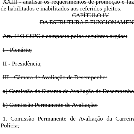
XXIII - analisar os requerimentos de promoção e faz
de habilitados e inabilitados aos referidos pleitos.
CAPÍTULO IV
DA ESTRUTURA E FUNCIONAMEN
Art. 4º O CSPC é composto pelos seguintes órgãos:
I - Plenário;
II - Presidência;
III - Câmara de Avaliação de Desempenho:
a) Comissão do Sistema de Avaliação de Desempenho
b) Comissão Permanente de Avaliação:
1. Comissão Permanente de Avaliação da Carrei
Polícia;