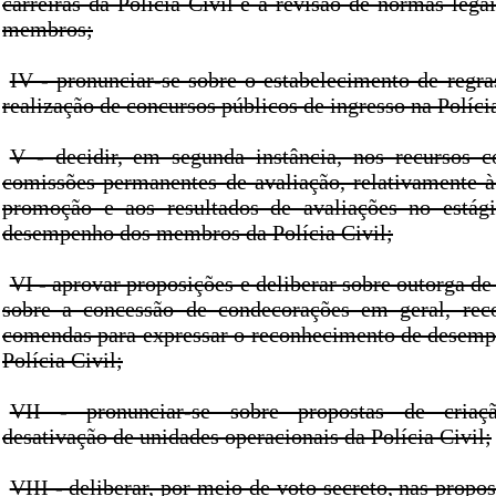
carreiras da Polícia Civil e a revisão de normas legai
membros;
IV - pronunciar-se sobre o estabelecimento de regra
realização de concursos públicos de ingresso na Polícia
V - decidir, em segunda instância, nos recursos c
comissões permanentes de avaliação, relativamente à 
promoção e aos resultados de avaliações no estági
desempenho dos membros da Polícia Civil;
VI - aprovar proposições e deliberar sobre outorga de 
sobre a concessão de condecorações em geral, rec
comendas para expressar o reconhecimento de desemp
Polícia Civil;
VII - pronunciar-se sobre propostas de criaçã
desativação de unidades operacionais da Polícia Civil;
VIII - deliberar, por meio de voto secreto, nas prop