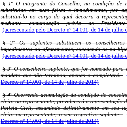
§ 1º O integrante do Conselho, na condição de 
substituído em suas faltas e impedimentos, por aq
substituí-lo no cargo do qual decorra a represent
mediante comunicação prévia ao President
(acrescentado pelo Decreto nº 14.001, de 14 de julho 
§ 2º Os suplentes substituem os conselheiros
impedimentos ou afastamentos, sucedendo-os na hipó
(acrescentado pelo Decreto nº 14.001, de 14 de julho 
§ 3º O conselheiro suplente, que for nomeado para 
mandato que não terminou, apenas o completará.
Decreto nº 14.001, de 14 de julho de 2014)
§ 4º Ocorrendo acumulação da condição de conselh
eleito ou representante, prevalecerá a representação 
Polícia Civil, assumindo definitivamente em seu 
eleito ou representante, o seu respectivo suplente.
Decreto nº 14.001, de 14 de julho de 2014)