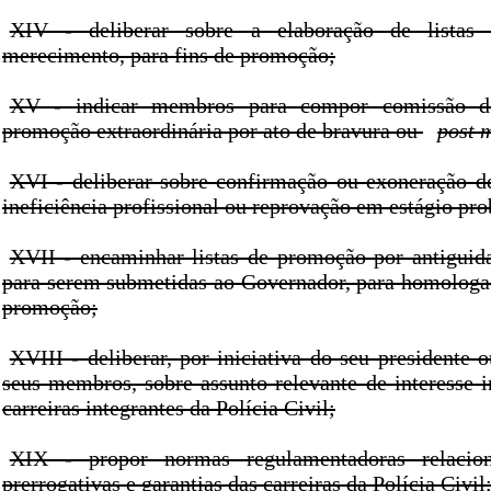
XIV - deliberar sobre a elaboração de listas 
merecimento, para fins de promoção;
XV - indicar membros para compor comissão de
promoção extraordinária por ato de bravura ou
post 
XVI - deliberar sobre confirmação ou exoneração de 
ineficiência profissional ou reprovação em estágio pro
XVII - encaminhar listas de promoção por antigui
para serem submetidas ao Governador, para homologa
promoção;
XVIII - deliberar, por iniciativa do seu presidente
seus membros, sobre assunto relevante de interesse i
carreiras integrantes da Polícia Civil;
XIX - propor normas regulamentadoras relacion
prerrogativas e garantias das carreiras da Polícia Civil