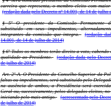
§ 4º Será nomeado presidente da Comissão Permanen
carreira que representa, o membro eleito com maior
(redação dada pelo Decreto nº 14.001, de 14 de julho 
§ 5º O presidente da Comissão Permanente d
substituído em seus impedimentos, alternadamen
integrantes da comissão que integra.
(redação da
14.001, de 14 de julho de 2014)
§ 6º Todos os membros terão direito a voto, cabendo 
qualidade ao Presidente.
(redação dada pelo Decret
de julho de 2014)
Art. 2º-A. O Presidente do Conselho Superior da Pol
faltas ou impedimentos, será substituído pelo Delegad
na ausência de ambos, a Presidência será exercida
Geral ou, sucessivamente, pelos delegados eleitos, no 
iniciando pelo mais antigo.
(acrescentado pelo Decre
de julho de 2014)