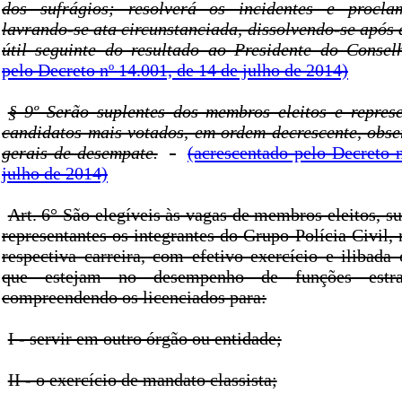
dos sufrágios; resolverá os incidentes e procla
lavrando-se ata circunstanciada, dissolvendo-se após a
útil seguinte do resultado ao Presidente do Conse
pelo Decreto nº 14.001, de 14 de julho de 2014)
§ 9º Serão suplentes dos membros eleitos e represe
candidatos mais votados, em ordem decrescente, obser
gerais de desempate.
(acrescentado pelo Decreto 
julho de 2014)
Art. 6° São elegíveis às vagas de membros eleitos, 
representantes os integrantes do Grupo Polícia Civil, 
respectiva carreira, com efetivo exercício e ilibada
que estejam no desempenho de funções estran
compreendendo os licenciados para:
I - servir em outro órgão ou entidade;
II - o exercício de mandato classista;