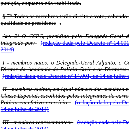
punição, enquanto não reabilitado.
§ 7° Todos os membros terão direito a voto, cabendo 
qualidade ao presidente
.
Art. 2º O CSPC, presidido pelo Delegado-Geral da
integrado por:
(redação dada pelo Decreto nº 14.001
2014)
I - membros natos, o Delegado-Geral Adjunto, o C
Diretor da Academia de Polícia Civil e os Diretores
(redação dada pelo Decreto nº 14.001, de 14 de julho 
II - membros eleitos, em igual número dos membros n
Classe Especial, escolhidos pelos integrantes da carr
Polícia em efetivo exercício;
(redação dada pelo De
14 de julho de 2014)
III - membros representantes:
(redação dada pelo De
14 de julho de 2014)