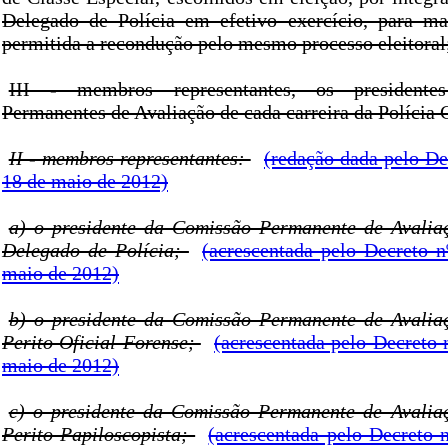
Delegado de Polícia em efetivo exercício, para m
permitida a recondução pelo mesmo processo eleitoral
III - membros representantes, os president
Permanentes de Avaliação de cada carreira da Polícia C
II - membros representantes:
(redação dada pelo De
18 de maio de 2012)
a) o presidente da Comissão Permanente de Avalia
Delegado de Polícia;
(acrescentada pelo Decreto n
maio de 2012)
b) o presidente da Comissão Permanente de Avalia
Perito Oficial Forense;
(acrescentada pelo Decreto 
maio de 2012)
c) o presidente da Comissão Permanente de Avalia
Perito Papiloscopista;
(acrescentada pelo Decreto 