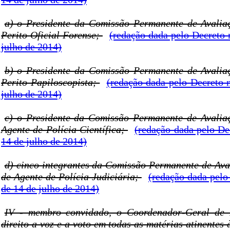
a) o Presidente da Comissão Permanente de Avalia
Perito Oficial Forense;
(redação dada pelo Decreto 
julho de 2014)
b) o Presidente da Comissão Permanente de Avalia
Perito Papiloscopista;
(redação dada pelo Decreto n
julho de 2014)
c) o Presidente da Comissão Permanente de Avalia
Agente de Polícia Científica;
(redação dada pelo De
14 de julho de 2014)
d) cinco integrantes da Comissão Permanente de Ava
de Agente de Polícia Judiciária;
(redação dada pelo
de 14 de julho de 2014)
IV - membro convidado, o Coordenador-Geral de P
direito a voz e a voto em todas as matérias atinentes