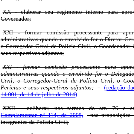
XX - elaborar seu regimento interno para apro
Governador;
XXI - formar comissão processante para apurar
administrativas quando o envolvido for o Diretor-Gera
o Corregedor-Geral de Polícia Civil, o Coordenador-G
seus respectivos adjuntos;
XXI - formar comissão processante para apurar
administrativas quando o envolvido for o Delegado
Civil, o Corregedor-Geral de Polícia Civil, o Coo
Perícias e seus respectivos adjuntos;
(redação da
14.001, de 14 de julho de 2014)
XXII - deliberar, nos termos do art. 76 e 
Complementar nº 114, de 2005,
nas proposições 
integrantes da Polícia Civil;