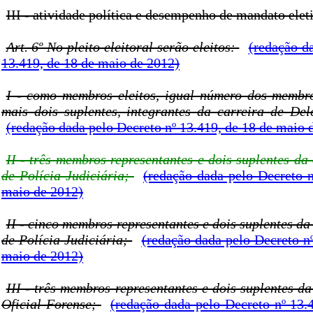
III - atividade política e desempenho de mandato elet
Art. 6º No pleito eleitoral serão eleitos:
(redação d
13.419, de 18 de maio de 2012)
I - como membros eleitos, igual número dos membr
mais dois suplentes, integrantes da carreira de Del
(redação dada pelo Decreto nº 13.419, de 18 de maio 
II - três membros representantes e dois suplentes da
de Polícia Judiciária;
(redação dada pelo Decreto n
maio de 2012)
II - cinco membros representantes e dois suplentes da
de Polícia Judiciária;
(redação dada pelo Decreto n
maio de 2012)
III - três membros representantes e dois suplentes da
Oficial Forense;
(redação dada pelo Decreto nº 13.