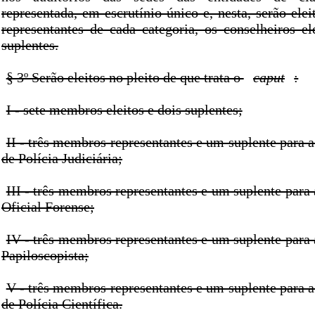
representada, em escrutínio único e, nesta, serão elei
representantes de cada categoria, os conselheiros el
suplentes.
§ 3º Serão eleitos no pleito de que trata o
caput
:
I - sete membros eleitos e dois suplentes;
II - três membros representantes e um suplente para a
de Polícia Judiciária;
III - três membros representantes e um suplente para a
Oficial Forense;
IV - três membros representantes e um suplente para a
Papiloscopista;
V - três membros representantes e um suplente para a
de Polícia Científica.