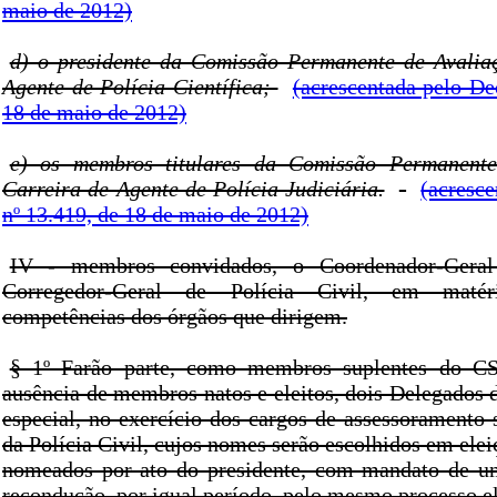
maio de 2012)
d) o presidente da Comissão Permanente de Avalia
Agente de Polícia Científica;
(acrescentada pelo De
18 de maio de 2012)
e) os membros titulares da Comissão Permanent
Carreira de Agente de Polícia Judiciária.
(acresce
nº 13.419, de 18 de maio de 2012)
IV - membros convidados, o Coordenador-Geral
Corregedor-Geral de Polícia Civil, em matér
competências dos órgãos que dirigem.
§ 1º Farão parte, como membros suplentes do CS
ausência de membros natos e eleitos, dois Delegados d
especial, no exercício dos cargos de assessoramento 
da Polícia Civil, cujos nomes serão escolhidos em eleiç
nomeados por ato do presidente, com mandato de um
recondução, por igual período, pelo mesmo processo el