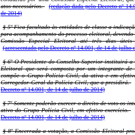
atos necessários.
(redação dada pelo Decreto nº 14.
de 2014)
§ 5º Fica facultado às entidades de classe a indicaçã
para acompanhamento do processo eleitoral, devendo 
Comissão Especial Eleitoral até três dias úteis 
(acrescentado pelo Decreto nº 14.001, de 14 de julho 
§ 6º O Presidente do Conselho Superior instituirá a
Eleitoral que será composta por um integrante de 
compõe o Grupo Polícia Civil, da ativa e em efetivo
Corregedor-Geral da Polícia Civil, que a presidirá.
Decreto nº 14.001, de 14 de julho de 2014)
§ 7º Somente poderão exercer o direito de voto os in
ativo do Grupo Polícia Civil, em efetivo exercício.
Decreto nº 14.001, de 14 de julho de 2014)
§ 8º Encerrada a votação, a Comissão Eleitoral pr