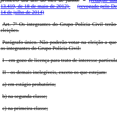
primeiro dia útil do mês de junho.
(redação da
13.419, de 18 de maio de 2012)
(revogado pelo De
14 de julho de 2014)
Art. 7º Os integrantes do Grupo Polícia Civil terão
eleições.
Parágrafo único. Não poderão votar na eleição a que s
os integrantes do Grupo Polícia Civil:
I - em gozo de licença para trato de interesse particula
II - os demais inelegíveis, exceto os que estejam:
a) em estágio probatório;
b) na segunda classe;
c) na primeira classe;