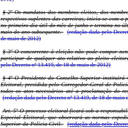
§ 2º Os mandatos dos membros eleitos, dos membro
respectivos suplentes das carreiras, inicia-se com a 
no primeiro dia útil do mês de junho e termina no úl
maio do ano subsequente.
(redação dada pelo Decre
de maio de 2012)
§ 3º O concorrente à eleição não pode compor ne
participar de qualquer ato relativo ao pleito eleitor
pelo Decreto nº 13.419, de 18 de maio de 2012)
§ 4º O Presidente do Conselho Superior instituirá
Eleitoral, presidida pelo Corregedor-Geral de Políci
todos os atos necessários até a proclamação do res
(redação dada pelo Decreto nº 13.419, de 18 de maio 
Art. 5º O processo eleitoral ficará sob a responsab
Especial Eleitoral, que observará as normas exped
Superior da Polícia Civil.
(redação dada pelo Decre