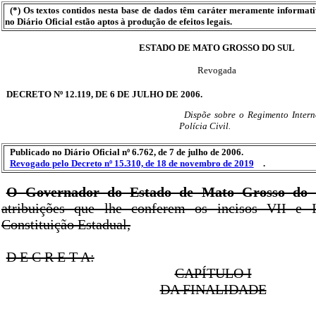
(*) Os textos contidos nesta base de dados têm caráter meramente informat
no Diário Oficial estão aptos à produção de efeitos legais.
ESTADO DE MATO GROSSO DO SUL
Revogada
DECRETO Nº 12.119, DE 6 DE JULHO DE 2006.
Dispõe sobre o Regimento Inter
Polícia Civil.
Publicado no Diário Oficial nº 6.762, de 7 de julho de 2006.
Revogado pelo Decreto nº 15.310, de 18 de novembro de 2019
.
O Governador do Estado de Mato Grosso do 
atribuições que lhe conferem os incisos VII e 
Constituição Estadual,
D E C R E T A:
CAPÍTULO I
DA FINALIDADE