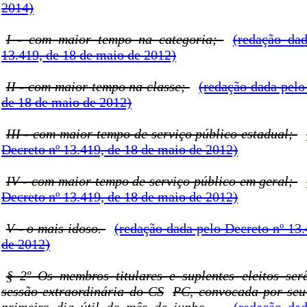
2014)
I - com maior tempo na categoria;
(redação da
13.419, de 18 de maio de 2012)
II - com maior tempo na classe;
(redação dada pelo
de 18 de maio de 2012)
III - com maior tempo de serviço público estadual;
Decreto nº 13.419, de 18 de maio de 2012)
IV - com maior tempo de serviço público em geral;
Decreto nº 13.419, de 18 de maio de 2012)
V - o mais idoso.
(redação dada pelo Decreto nº 13
de 2012)
§ 2º Os membros titulares e suplentes eleitos se
sessão extraordinária do CS
PC, convocada por seu