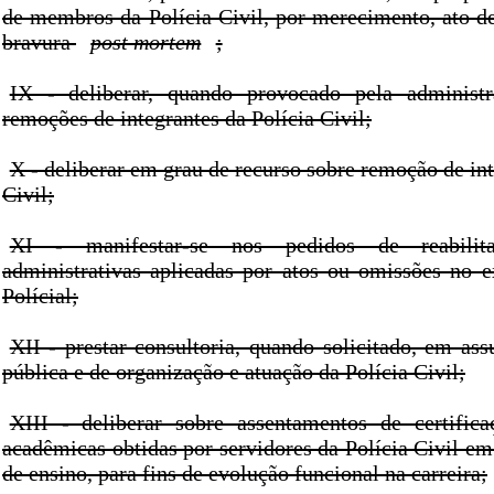
de membros da Polícia Civil, por merecimento, ato de
bravura
post mortem
;
IX - deliberar, quando provocado pela administr
remoções de integrantes da Polícia Civil;
X - deliberar em grau de recurso sobre remoção de int
Civil;
XI - manifestar-se nos pedidos de reabilit
administrativas aplicadas por atos ou omissões no e
Polícial;
XII - prestar consultoria, quando solicitado, em as
pública e de organização e atuação da Polícia Civil;
XIII - deliberar sobre assentamentos de certifica
acadêmicas obtidas por servidores da Polícia Civil em 
de ensino, para fins de evolução funcional na carreira;