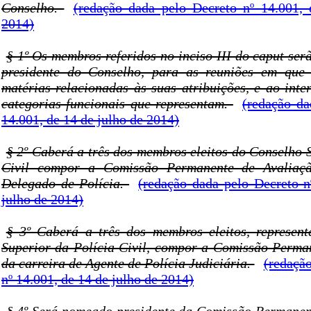
Conselho.
(redação dada pelo Decreto nº 14.001,
2014)
§ 1º Os membros referidos no inciso III do caput se
presidente do Conselho, para as reuniões em que 
matérias relacionadas às suas atribuições, e ao inte
categorias funcionais que representam.
(redação da
14.001, de 14 de julho de 2014)
§ 2º Caberá a três dos membros eleitos do Conselho 
Civil compor a Comissão Permanente de Avaliaçã
Delegado de Polícia.
(redação dada pelo Decreto n
julho de 2014)
§ 3º Caberá a três dos membros eleitos, represen
Superior da Polícia Civil, compor a Comissão Perma
da carreira de Agente de Polícia Judiciária.
(redaçã
nº 14.001, de 14 de julho de 2014)