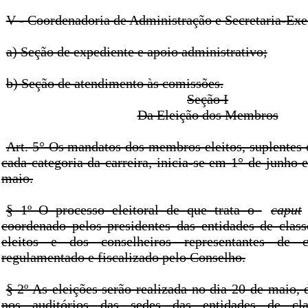
V - Coordenadoria de Administração e Secretaria-Exe
a) Seção de expediente e apoio administrativo;
b) Seção de atendimento às comissões.
Seção I
Da Eleição dos Membros
Art. 5° Os mandatos dos membros eleitos, suplentes 
cada categoria da carreira, inicia-se em 1° de junho
maio.
§ 1º O processo eleitoral de que trata o
caput
coordenado pelos presidentes das entidades de class
eleitos e dos conselheiros representantes de c
regulamentado e fiscalizado pelo Conselho.
§ 2º As eleições serão realizada no dia 20 de maio, 
nos auditórios das sedes das entidades de cla