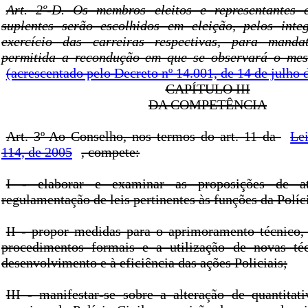
Art. 2º-D. Os membros eleitos e representantes e
suplentes serão escolhidos em eleição, pelos inte
exercício das carreiras respectivas, para mand
permitida a recondução em que se observará o mes
(acrescentado pelo Decreto nº 14.001, de 14 de julho 
CAPÍTULO III
DA COMPETÊNCIA
Art. 3º Ao Conselho, nos termos do art. 11 da
Le
114, de 2005
, compete:
I - elaborar e examinar as proposições de a
regulamentação de leis pertinentes às funções da Políci
II - propor medidas para o aprimoramento técnico,
procedimentos formais e a utilização de novas téc
desenvolvimento e à eficiência das ações Policiais;
III - manifestar-se sobre a alteração de quantitat