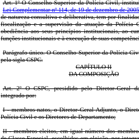
Art. 1º O Conselho Superior da Polícia Civil, institu
Lei Complementar nº 114, de 19 de dezembro de 200
de natureza consultiva e deliberativa, tem por finalida
fiscalização e a supervisão da atuação da Polícia C
obediência aos seus princípios institucionais, ao c
funções institucionais e à execução de suas competênc
Parágrafo único. O Conselho Superior da Polícia Civi
pela sigla CSPC.
CAPÍTULO II
DA COMPOSIÇÃO
Art. 2º O CSPC, presidido pelo Diretor-Geral da
integrado por:
I - membros natos, o Diretor-Geral Adjunto, o Dire
Polícia Civil e os Diretores de Departamento;
II - membros eleitos, em igual número dos membro
de Classe Especial, escolhidos em eleição, por integra