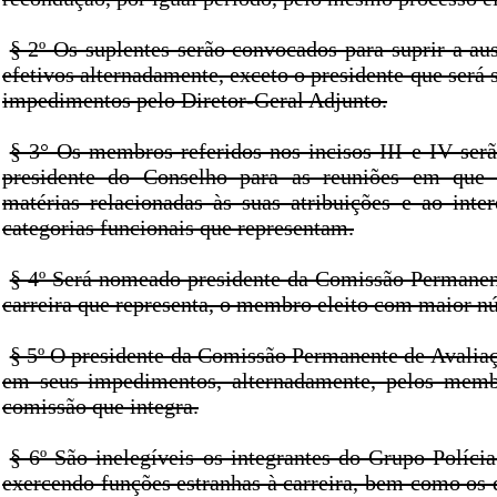
§ 2º Os suplentes serão convocados para suprir a a
efetivos alternadamente, exceto o presidente que será 
impedimentos pelo Diretor-Geral Adjunto.
§ 3° Os membros referidos nos incisos III e IV ser
presidente do Conselho para as reuniões em que 
matérias relacionadas às suas atribuições e ao inter
categorias funcionais que representam.
§ 4º Será nomeado presidente da Comissão Permanen
carreira que representa, o membro eleito com maior n
§ 5º O presidente da Comissão Permanente de Avaliaç
em seus impedimentos, alternadamente, pelos membr
comissão que integra.
§ 6º São inelegíveis os integrantes do Grupo Políci
exercendo funções estranhas à carreira, bem como os 