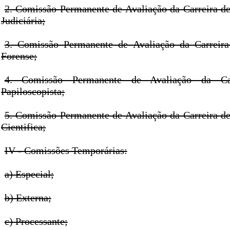
2. Comissão Permanente de Avaliação da Carreira de
Judiciária;
3. Comissão Permanente de Avaliação da Carreira 
Forense;
4. Comissão Permanente de Avaliação da Car
Papiloscopista;
5. Comissão Permanente de Avaliação da Carreira de
Cientifica;
IV - Comissões Temporárias:
a) Especial;
b) Externa;
c) Processante;