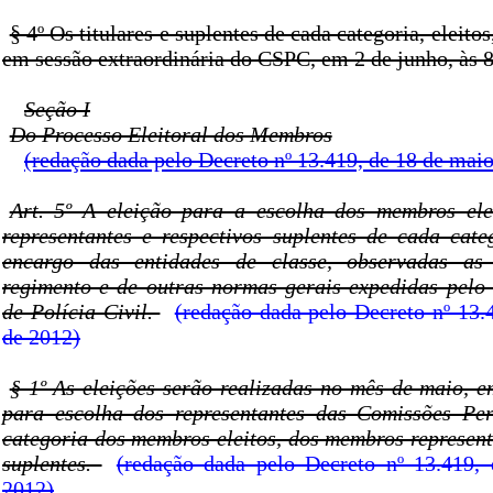
§ 4º Os titulares e suplentes de cada categoria, eleit
em sessão extraordinária do CSPC, em 2 de junho, às 8
Seção I
Do Processo Eleitoral dos Membros
(redação dada pelo Decreto nº 13.419, de 18 de mai
Art. 5º A eleição para a escolha dos membros ele
representantes e respectivos suplentes de cada cate
encargo das entidades de classe, observadas as 
regimento e de outras normas gerais expedidas pelo
de Polícia Civil.
(redação dada pelo Decreto nº 13.
de 2012)
§ 1º As eleições serão realizadas no mês de maio, e
para escolha dos representantes das Comissões Pe
categoria dos membros eleitos, dos membros represent
suplentes.
(redação dada pelo Decreto nº 13.419,
2012)