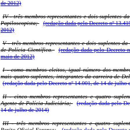
de 2012)
IV - três membros representantes e dois suplentes da
Papiloscopista;
(redação dada pelo Decreto nº 13.41
2012)
V - três membros representantes e dois suplentes da
de Polícia Científica.
(redação dada pelo Decreto n
maio de 2012)
I - como membros eleitos, igual número dos membr
mais quatro suplentes, integrantes da carreira de De
(redação dada pelo Decreto nº 14.001, de 14 de julho 
II - cinco membros representantes e quatro suplen
Agente de Polícia Judiciária;
(redação dada pelo De
14 de julho de 2014)
III - três membros representantes e quatro suplen
Perito Oficial Forense;
(redação dada pelo Decreto 