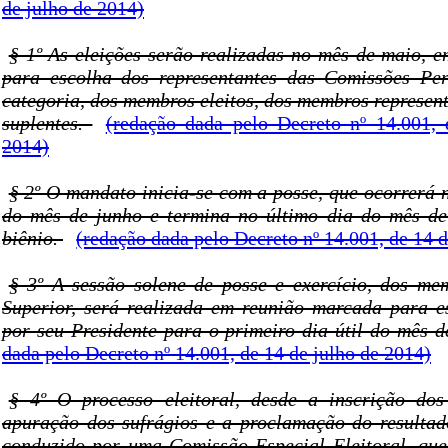
de julho de 2014)
§ 1º As eleições serão realizadas no mês de maio, e
para escolha dos representantes das Comissões Pe
categoria, dos membros eleitos, dos membros represent
suplentes.
(redação dada pelo Decreto nº 14.001,
2014)
§ 2º O mandato inicia-se com a posse, que ocorrerá n
do mês de junho e termina no último dia do mês de
biênio.
(redação dada pelo Decreto nº 14.001, de 14 
§ 3º A sessão solene de posse e exercício, dos m
Superior, será realizada em reunião marcada para e
por seu Presidente para o primeiro dia útil do mês 
dada pelo Decreto nº 14.001, de 14 de julho de 2014)
§ 4º O processo eleitoral, desde a inscrição dos
apuração dos sufrágios e a proclamação do resultad
conduzido por uma Comissão Especial Eleitoral, que