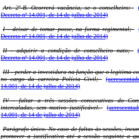
Art. 2º-B. Ocorrerá vacância, se o conselheiro:
Decreto nº 14.001, de 14 de julho de 2014)
I - deixar de tomar posse, na forma regimental;
Decreto nº 14.001, de 14 de julho de 2014)
II - adquirir a condição de conselheiro nato;
Decreto nº 14.001, de 14 de julho de 2014)
III - perder a investidura na função que o legitima c
no cargo da carreira Polícia Civil;
(acrescenta
14.001, de 14 de julho de 2014)
IV - faltar a três sessões consecutivas do Co
intercaladas, sem motivo justificável.
(acrescenta
14.001, de 14 de julho de 2014)
Parágrafo único. No caso de faltas às sessões, incu
promover a justificativa até a sessão seguinte a qu