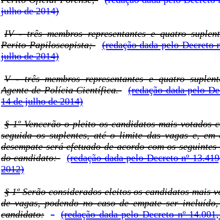
julho de 2014)
IV - três membros representantes e quatro suplen
Perito Papiloscopista;
(redação dada pelo Decreto n
julho de 2014)
V - três membros representantes e quatro suplent
Agente de Polícia Científica.
(redação dada pelo De
14 de julho de 2014)
§ 1º Vencerão o pleito os candidatos mais votados c
seguida os suplentes, até o limite das vagas e, em
desempate será efetuado de acordo com os seguintes c
do candidato:
(redação dada pelo Decreto nº 13.419
2012)
§ 1º Serão considerados eleitos os candidatos mais vo
de vagas, podendo no caso de empate ser incluído,
candidato:
(redação dada pelo Decreto nº 14.001,