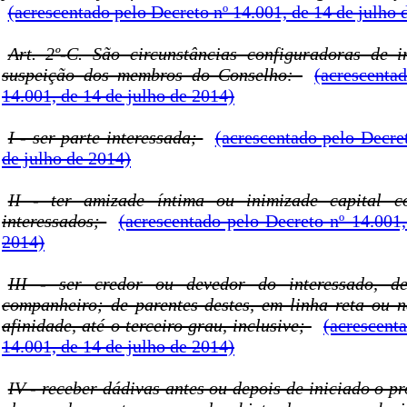
(acrescentado pelo Decreto nº 14.001, de 14 de julho 
Art. 2º-C. São circunstâncias configuradoras de 
suspeição dos membros do Conselho:
(acrescenta
14.001, de 14 de julho de 2014)
I - ser parte interessada;
(acrescentado pelo Decre
de julho de 2014)
II - ter amizade íntima ou inimizade capital 
interessados;
(acrescentado pelo Decreto nº 14.001,
2014)
III - ser credor ou devedor do interessado, d
companheiro; de parentes destes, em linha reta ou n
afinidade, até o terceiro grau, inclusive;
(acrescent
14.001, de 14 de julho de 2014)
IV - receber dádivas antes ou depois de iniciado o p