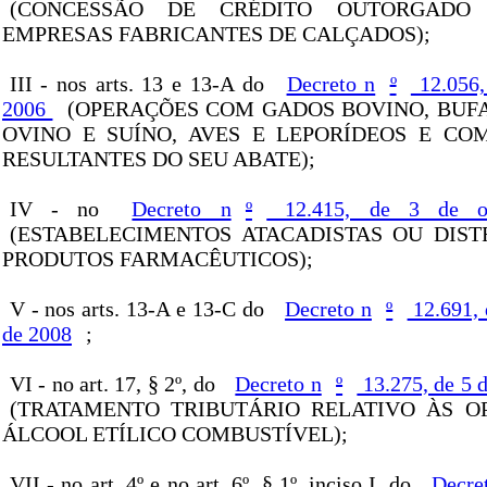
(CONCESSÃO DE CRÉDITO OUTORGADO
EMPRESAS FABRICANTES DE CALÇADOS);
III - nos arts. 13 e 13-A do
Decreto n
º
12.056,
2006
(OPERAÇÕES COM GADOS BOVINO, BUFA
OVINO E SUÍNO, AVES E LEPORÍDEOS E CO
RESULTANTES DO SEU ABATE);
IV - no
Decreto n
º
12.415, de 3 de o
(ESTABELECIMENTOS ATACADISTAS OU DIST
PRODUTOS FARMACÊUTICOS);
V - nos arts. 13-A e 13-C do
Decreto n
º
12.691, 
de 2008
;
VI - no art. 17, § 2º, do
Decreto n
º
13.275, de 5 
(TRATAMENTO TRIBUTÁRIO RELATIVO ÀS 
ÁLCOOL ETÍLICO COMBUSTÍVEL);
VII - no art. 4º e no art. 6º, § 1º, inciso I, do
Decre