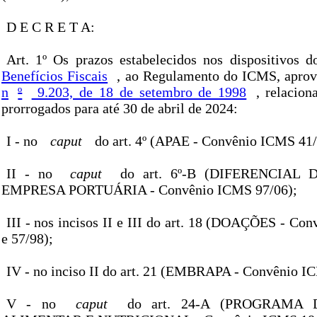
D E C R E T A:
Art. 1º Os prazos estabelecidos nos dispositivos 
Benefícios Fiscais
, ao Regulamento do ICMS, apro
n
º
9.203, de 18 de setembro de 1998
, relacion
prorrogados para até 30 de abril de 2024:
I - no
caput
do art. 4º (APAE - Convênio ICMS 41/
II - no
caput
do art. 6º-B (DIFERENCIAL 
EMPRESA PORTUÁRIA - Convênio ICMS 97/06);
III - nos incisos II e III do art. 18 (DOAÇÕES - Co
e 57/98);
IV - no inciso II do art. 21 (EMBRAPA - Convênio I
V - no
caput
do art. 24-A (PROGRAMA