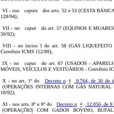
VI - nos
caputs
dos arts. 52 e 53 (CESTA BÁSIC
128/94);
VII - no
caput
do art. 57 (EQUINOS E MUARES
50/92);
VIII - no inciso I do art. 58 (GÁS LIQUEFEI
Convênio ICMS 112/89);
IX - no
caput
do art. 67 (USADOS - APARE
MÓVEIS, VEÍCULOS E VESTUÁRIOS - Convênio IC
X - no art. 1º do
Decreto n
º
9.764, de 30 de 
(OPERAÇÕES INTERNAS COM GÁS NATURAL - 
18/92);
XI - nos arts. 8º e 9º do
Decreto n
º
12.056, de 8
(OPERAÇÕES COM GADOS BOVINO, BUFALI