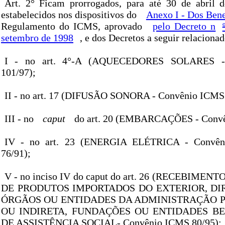
Art. 2° Ficam prorrogados, para até 30 de abril 
estabelecidos nos dispositivos do
Anexo I - Dos Bene
Regulamento do ICMS, aprovado
pelo Decreto n
setembro de 1998
, e dos Decretos a seguir relacionad
I - no art. 4°-A (AQUECEDORES SOLARES -
101/97);
II - no art. 17 (DIFUSÃO SONORA - Convênio ICMS 
III - no
caput
do art. 20 (EMBARCAÇÕES - Convê
IV - no art. 23 (ENERGIA ELÉTRICA - Convên
76/91);
V - no inciso IV do caput do art. 26 (RECEBIME
DE PRODUTOS IMPORTADOS DO EXTERIOR, D
ÓRGÃOS OU ENTIDADES DA ADMINISTRAÇÃO P
OU INDIRETA, FUNDAÇÕES OU ENTIDADES B
DE ASSISTÊNCIA SOCIAL- Convênio ICMS 80/95);