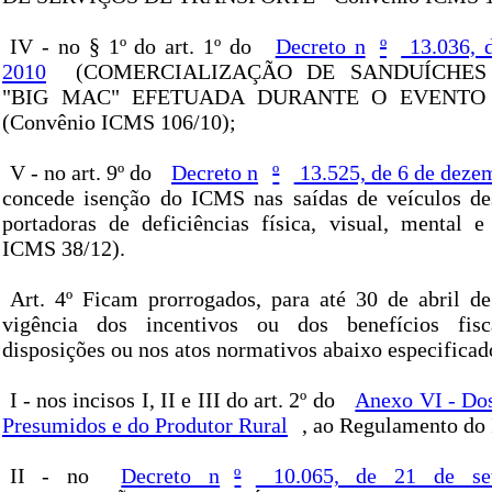
IV - no § 1º do art. 1º do
Decreto n
º
13.036, d
2010
(COMERCIALIZAÇÃO DE SANDUÍCHES
"BIG MAC" EFETUADA DURANTE O EVENTO 
(Convênio ICMS 106/10);
V - no art. 9º do
Decreto n
º
13.525, de 6 de deze
concede isenção do ICMS nas saídas de veículos de
portadoras de deficiências física, visual, mental e
ICMS 38/12).
Art. 4º Ficam prorrogados, para até 30 de abril d
vigência dos incentivos ou dos benefícios fisc
disposições ou nos atos normativos abaixo especificad
I - nos incisos I, II e III do art. 2º do
Anexo VI - Dos
Presumidos e do Produtor Rural
, ao Regulamento do
II - no
Decreto n
º
10.065, de 21 de se