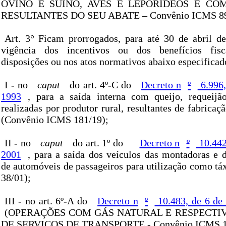
OVINO E SUÍNO, AVES E LEPORÍDEOS E CO
RESULTANTES DO SEU ABATE – Convênio ICMS 89
Art. 3° Ficam prorrogados, para até 30 de abril d
vigência dos incentivos ou dos benefícios fisc
disposições ou nos atos normativos abaixo especificad
I - no
caput
do art. 4º-C do
Decreto n
º
6.996,
1993
, para a saída interna com queijo, requeijã
realizadas por produtor rural, resultantes de fabricaçã
(Convênio ICMS 181/19);
II - no
caput
do art. 1º do
Decreto n
º
10.442
2001
, para a saída dos veículos das montadoras e 
de automóveis de passageiros para utilização como t
38/01);
III - no art. 6º-A do
Decreto n
º
10.483, de 6 de
(OPERAÇÕES COM GÁS NATURAL E RESPECTI
DE SERVIÇOS DE TRANSPORTE - Convênio ICMS 11