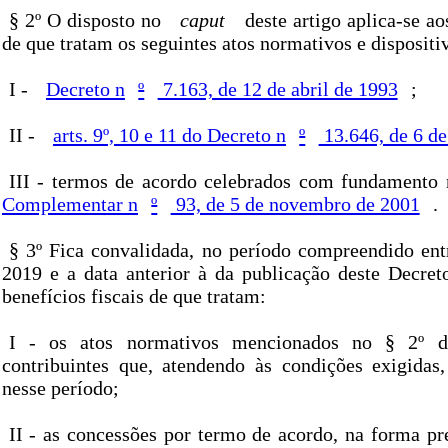
§ 2º O disposto no
caput
deste artigo aplica-se ao
de que tratam os seguintes atos normativos e dispositi
I -
Decreto n
º
7.163, de 12 de abril de 1993
;
II -
arts. 9º, 10 e 11 do Decreto n
º
13.646, de 6 de
III - termos de acordo celebrados com fundamento 
Complementar n
º
93, de 5 de novembro de 2001
.
§ 3º Fica convalidada, no período compreendido entr
2019 e a data anterior à da publicação deste Decreto
benefícios fiscais de que tratam:
I - os atos normativos mencionados no § 2º de
contribuintes que, atendendo às condições exigidas
nesse período;
II - as concessões por termo de acordo, na forma pre