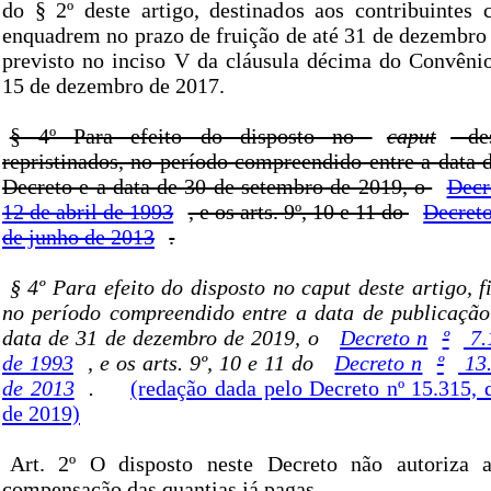
do § 2º deste artigo, destinados aos contribuintes c
enquadrem no prazo de fruição de até 31 de dezembro
previsto no inciso V da cláusula décima do Convên
15 de dezembro de 2017.
§ 4º Para efeito do disposto no
caput
des
repristinados, no período compreendido entre a data 
Decreto e a data de 30 de setembro de 2019, o
Decr
12 de abril de 1993
, e os arts. 9º, 10 e 11 do
Decreto
de junho de 2013
.
§ 4º Para efeito do disposto no caput deste artigo, f
no período compreendido entre a data de publicação
data de 31 de dezembro de 2019, o
Decreto n
º
7.
de 1993
, e os arts. 9º, 10 e 11 do
Decreto n
º
13.
de 2013
.
(redação dada pelo Decreto nº 15.315,
de 2019)
Art. 2º O disposto neste Decreto não autoriza a
compensação das quantias já pagas.