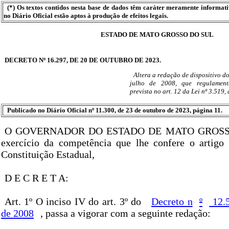
(*) Os textos contidos nesta base de dados têm caráter meramente informat
no Diário Oficial estão aptos à produção de efeitos legais.
ESTADO DE MATO GROSSO DO SUL
DECRETO Nº 16.297, DE 20 DE OUTUBRO DE 2023.
Altera a redação de dispositivo do
julho de 2008, que regulamen
prevista no art. 12 da Lei nº 3.519,
Publicado no Diário Oficial nº 11.300, de 23 de outubro de 2023, página 11.
O GOVERNADOR DO ESTADO DE MATO GROSS
exercício da competência que lhe confere o artigo 
Constituição Estadual,
D E C R E T A:
Art. 1º O inciso IV do art. 3º do
Decreto n
º
12.5
de 2008
, passa a vigorar com a seguinte redação: