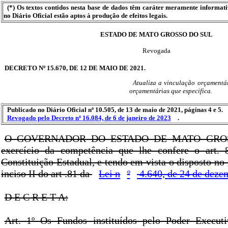
(*) Os textos contidos nesta base de dados têm caráter meramente informat
no Diário Oficial estão aptos à produção de efeitos legais.
ESTADO DE MATO GROSSO DO SUL
Revogada
DECRETO Nº 15.670, DE 12 DE MAIO DE 2021.
Atualiza a vinculação orçamentá
orçamentárias que especifica.
Publicado no Diário Oficial nº 10.505, de 13 de maio de 2021, páginas 4 e 5.
Revogado pelo Decreto nº 16.084, de 6 de janeiro de 2023
.
O GOVERNADOR DO ESTADO DE MATO GROS
exercício da competência que lhe confere o art. 8
Constituição Estadual, e tendo em vista o disposto no §
inciso II do art .81 da
Lei n
º
4.640, de 24 de deze
D E C R E T A:
Art. 1º Os Fundos instituídos pelo Poder Execut