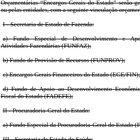
Orçamentárias “Encargos Gerais do Estado” serão ge
ou pelas entidades, com a seguinte vinculação orçamen
I - Secretaria de Estado de Fazenda:
a) Fundo Especial de Desenvolvimento e Ape
Atividades Fazendárias (FUNFAZ);
b) Fundo de Provisão de Recursos (FUNPROV);
c) Encargos Gerais Financeiros do Estado (EGE/FIN)
d) Fundo de Apoio ao Desenvolvimento Econômic
Fiscal do Estado (FADEFE);
II - Procuradoria-Geral do Estado:
a) Fundo Especial da Procuradoria-Geral do Estado
III - Secretaria de Estado de Saúde: