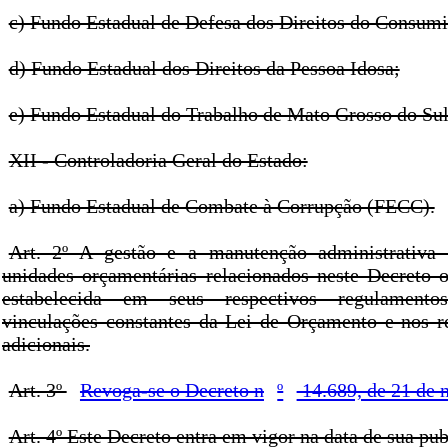
c) Fundo Estadual de Defesa dos Direitos do Consu
d) Fundo Estadual dos Direitos da Pessoa Idosa;
e) Fundo Estadual do Trabalho de Mato Grosso do Sul
XII - Controladoria Geral do Estado:
a) Fundo Estadual de Combate à Corrupção (FECC).
Art. 2º A gestão e a manutenção administrativa
unidades orçamentárias relacionados neste Decreto 
estabelecida em seus respectivos regulamento
vinculações constantes da Lei de Orçamento e nos re
adicionais.
Art. 3º
Revoga-se o Decreto n
º
14.689, de 21 de 
Art. 4º Este Decreto entra em vigor na data de sua pub