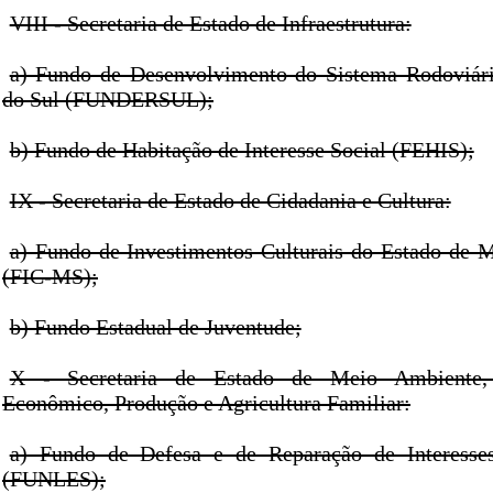
VIII - Secretaria de Estado de Infraestrutura:
a) Fundo de Desenvolvimento do Sistema Rodoviár
do Sul (FUNDERSUL);
b) Fundo de Habitação de Interesse Social (FEHIS);
IX - Secretaria de Estado de Cidadania e Cultura:
a) Fundo de Investimentos Culturais do Estado de 
(FIC-MS);
b) Fundo Estadual de Juventude;
X - Secretaria de Estado de Meio Ambiente,
Econômico, Produção e Agricultura Familiar:
a) Fundo de Defesa e de Reparação de Interesse
(FUNLES);