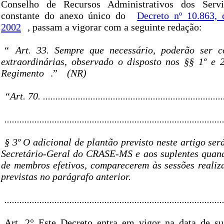
Conselho de Recursos Administrativos dos Servi
constante do anexo único do
Decreto nº 10.863, 
2002
, passam a vigorar com a seguinte redação:
“
Art. 33. Sempre que necessário, poderão ser c
extraordinárias, observado o disposto nos §§ 1º e 2
Regimento
.”
(NR)
“Art. 70. ........................................................................
.......................................................................................
§ 3º O adicional de plantão previsto neste artigo se
Secretário-Geral do CRASE-MS e aos suplentes quand
de membros efetivos, comparecerem às sessões realiz
previstas no parágrafo anterior.
...................................................................................
Art. 2° Este Decreto entra em vigor na data de s