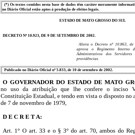
(*) Os textos contidos nesta base de dados têm caráter meramente informat
no Diário Oficial estão aptos à produção de efeitos legais.
ESTADO DE MATO GROSSO DO SUL
DECRETO Nº 10.923, DE 9 DE SETEMBRO DE 2002.
Altera o Decreto nº 10.863, de
aprova o Regimento Interno 
Administrativos dos Servidore
providências.
Publicado no Diário Oficial nº 5.833, de 10 de setembro de 2002.
O GOVERNADOR DO ESTADO DE MATO GR
no uso da atribuição que lhe confere o inciso 
Constituição Estadual, e tendo em vista o disposto no a
de 7 de novembro de 1979,
D E C R E T A:
Art. 1° O art. 33 e o § 3° do art. 70, ambos do Re