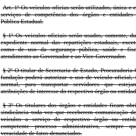
Art. 1º Os veículos oficias serão utilizados, única e
serviços de competência dos órgãos e entidades
Pública Estadual.
§ 1º Os veículos oficiais serão usados, somente, du
expediente normal das repartições estaduais, excet
como de uso da segurança pública, saúde e fisc
atendimento ao Governador e ao Vice-Governador.
§ 2º O titular de Secretaria de Estado, Procuradoria-
fundação poderá autorizar o uso de veículo oficial, 
normal, para transportar servidores que estej
atribuições de interesse do respectivo órgão ou entidad
§ 3º Os titulares dos órgãos e entidades ficam ob
sindicância toda vez que receberem comunicação de
veículos a serviço do respectivo órgão ou entid
competente processo administrativo, sempre 
veracidade de fatos denunciados.