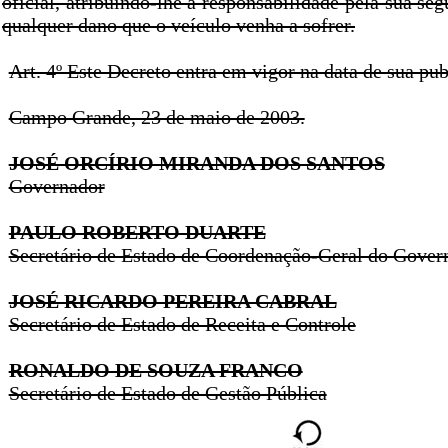
oficial, atribuindo-lhe a responsabilidade pela sua seg
qualquer dano que o veículo venha a sofrer.
Art. 4º Este Decreto entra em vigor na data de sua pub
Campo Grande, 23 de maio de 2003.
JOSÉ ORCÍRIO MIRANDA DOS SANTOS
Governador
PAULO ROBERTO DUARTE
Secretário de Estado de Coordenação-Geral do Gover
JOSÉ RICARDO PEREIRA CABRAL
Secretário de Estado de Receita e Controle
RONALDO DE SOUZA FRANCO
Secretário de Estado de Gestão Pública