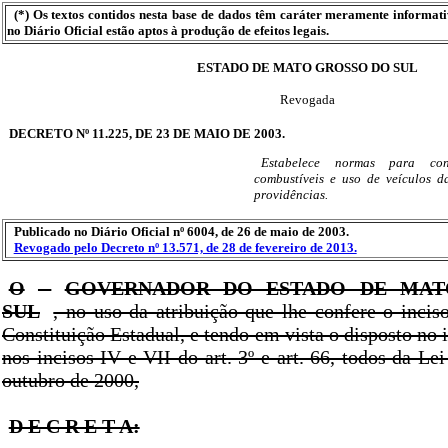
(*) Os textos contidos nesta base de dados têm caráter meramente informat
no Diário Oficial estão aptos à produção de efeitos legais.
ESTADO DE MATO GROSSO DO SUL
Revogada
DECRETO Nº 11.225, DE 23 DE MAIO DE 2003.
Estabelece normas para co
combustíveis e uso de veículos da
providências.
Publicado no Diário Oficial nº 6004, de 26 de maio de 2003.
Revogado pelo Decreto nº 13.571, de 28 de fevereiro de 2013.
O
GOVERNADOR DO ESTADO DE MAT
SUL
, no uso da atribuição que lhe confere o incis
Constituição Estadual, e tendo em vista o disposto no in
nos incisos IV e VII do art. 3º e art. 66, todos da Lei
outubro de 2000,
D E C R E T A: