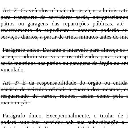
Art. 2º Os veículos oficiais de serviços administrati
para transporte de servidores serão, obrigatoriamen
pátios ou garagens das repartições públicas, at
encerramento do expediente e somente poderão se 
serviços diários, a partir de trinta minutos antes do in
Parágrafo único. Durante o intervalo para almoço os v
serviços administrativos e os utilizados para transp
serão mantidos nos pátios ou garagens do órgão ou ent
vinculado.
Art. 3º É da responsabilidade do órgão ou entida
usuário de veículos oficiais a guarda dos mesmos, e
resguardado de furtos, roubos, assim como pela 
manutenção.
Parágrafo único. Excepcionalmente, o titular de 
poderá autorizar servidor sob sua subordinação a 