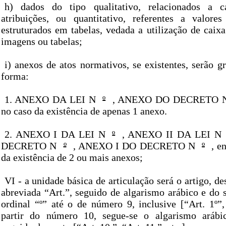
h) dados do tipo qualitativo, relacionados a ca
atribuições, ou quantitativo, referentes a valore
estruturados em tabelas, vedada a utilização de caix
imagens ou tabelas;
i) anexos de atos normativos, se existentes, serão g
forma:
1. ANEXO DA LEI N
º
, ANEXO DO DECRETO 
no caso da existência de apenas 1 anexo.
2. ANEXO I DA LEI N
º
, ANEXO II DA LEI N
DECRETO N
º
, ANEXO I DO DECRETO N
º
, e
da existência de 2 ou mais anexos;
VI - a unidade básica de articulação será o artigo, d
abreviada “Art.”, seguido de algarismo arábico e do
ordinal “º” até o de número 9, inclusive [“Art. 1º”, 
partir do número 10, segue-se o algarismo arábic