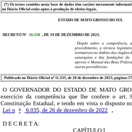
(*) Os textos contidos nesta base de dados têm caráter meramente informat
no Diário Oficial estão aptos à produção de efeitos legais.
ESTADO DE MATO GROSSO DO SUL
DECRETO Nº
16.338
, DE 19 DE DEZEMBRO DE 2023.
Dispõe sobre a competência, 
procedimento, a técnica legislat
normativos no âmbito dos órgãos d
autarquias e das fundações do 
aprova o Manual das Boas Prática
outras providências.
Publicado no Diário Oficial nº 11.335, de 20 de dezembro de 2023, páginas 57
O GOVERNADOR DO ESTADO DE MATO GROS
exercício da competência que lhe confere o art. 8
Constituição Estadual, e tendo em vista o disposto no
Lei n
º
6.035, de 26 de dezembro de 2022
,
D E C R E T A:
CAPÍTULO I