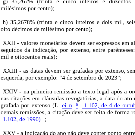
g) 35,267% (trinta e cinco inteiros e duzentos 
milésimos por cento);
h) 35,2678% (trinta e cinco inteiros e dois mil, sei
oito décimos de milésimo por cento);
XXII - valores monetários devem ser expressos em al
seguidos da indicação, por extenso, entre parênteses
mil e oitocentos reais);
XXIII - as datas devem ser grafadas por extenso, se
esquerda, por exemplo: “4 de setembro de 2023”;
XXIV - na primeira remissão a texto legal após a o
nas citações em cláusulas revogatórias, a data do ato
grafada por extenso (L
ei n
º
1.102, de 4 de outu
demais remissões, a citação deve ser feita de forma r
1.102, de 1990)
;
XXV - a indicação do ano não deve conter ponto entre