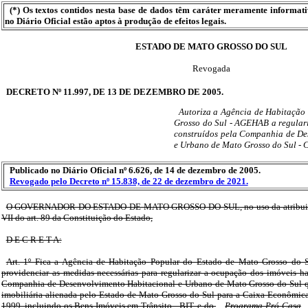
(*) Os textos contidos nesta base de dados têm caráter meramente informat
no Diário Oficial estão aptos à produção de efeitos legais.
ESTADO DE MATO GROSSO DO SUL
Revogada
DECRETO Nº 11.997, DE 13 DE DEZEMBRO DE 2005.
Autoriza a Agência de Habitação
Grosso do Sul - AGEHAB a regular
construídos pela Companhia de De
e Urbano de Mato Grosso do Sul -
Publicado no Diário Oficial nº 6.626, de 14 de dezembro de 2005.
Revogado pelo Decreto nº 15.838, de 22 de dezembro de 2021.
O GOVERNADOR DO ESTADO DE MATO GROSSO DO SUL, no uso da atribuição 
VII do art. 89 da Constituição do Estado,
D E C R E T A:
Art. 1º Fica a Agência de Habitação Popular do Estado de Mato Grosso do
providenciar as medidas necessárias para regularizar a ocupação dos imóveis ha
Companhia de Desenvolvimento Habitacional e Urbano de Mato Grosso do Sul qu
imobiliária alienada pelo Estado de Mato Grosso do Sul para a Caixa Econômica
1999, incluindo os Bens Imóveis em Trânsito - BIT, e do
Programa Pró-Casa