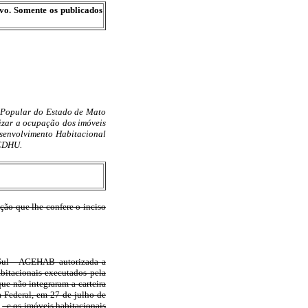
ivo. Somente os publicados
 Popular do Estado de Mato
izar a ocupação dos imóveis
senvolvimento Habitacional
 CDHU.
que lhe confere o inciso
 Sul - AGEHAB autorizada a
bitacionais executados pela
e não integraram a carteira
 Federal, em 27 de julho de
, e os imóveis habitacionais