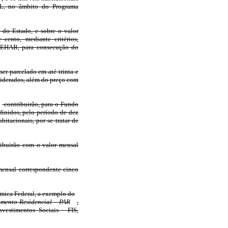
UL, no âmbito do Programa
 do Estado, e sobre o valor
cento, mediante critérios,
AGEHAB, para consecução do
ser parcelado em até trinta e
siderados, além do preço com
contribuirão, para o Fundo
inidos, pelo período de dez
itacionais, por se tratar de
ibuirão com o valor mensal
mensal correspondente cinco
ômica Federal, a exemplo do
mento Residencial - PAR
,
vestimentos Sociais - FIS,