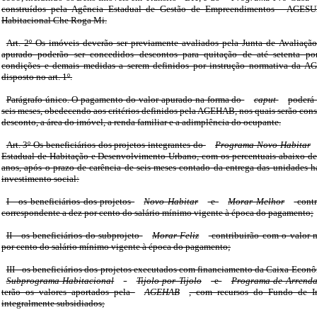
construídos pela Agência Estadual de Gestão de Empreendimentos - AGES
Habitacional Che Roga Mi.
Art. 2º Os imóveis deverão ser previamente avaliados pela Junta de Avaliação
apurado poderão ser concedidos descontos para quitação de até setenta por 
condições e demais medidas a serem definidos por instrução normativa da 
disposto no art. 1º.
Parágrafo único. O pagamento do valor apurado na forma do
caput
poderá 
seis meses, obedecendo aos critérios definidos pela AGEHAB, nos quais serão con
desconto, a área do imóvel, a renda familiar e a adimplência do ocupante.
Art. 3º Os beneficiários dos projetos integrantes do
Programa Novo Habitar
Estadual de Habitação e Desenvolvimento Urbano, com os percentuais abaixo def
anos, após o prazo de carência de seis meses contado da entrega das unidades hab
investimento social:
I - os beneficiários dos projetos
Novo Habitar
e
Morar Melhor
contr
correspondente a dez por cento do salário mínimo vigente à época do pagamento;
II - os beneficiários do subprojeto
Morar Feliz
contribuirão com o valor 
por cento do salário mínimo vigente à época do pagamento;
III - os beneficiários dos projetos executados com financiamento da Caixa Econ
Subprograma Habitacional
Tijolo por Tijolo
e
Programa de Arrenda
terão os valores aportados pela
AGEHAB
, com recursos do Fundo de In
integralmente subsidiados;