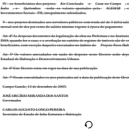
IV - os beneficiários dos projetos
Kit Conclusão
e
Casa no Campo
, 
Índio
, e
Quilombos
terão os valores aportados pela
AGEHAB
, 
Investimentos Sociais - FIS, integralmente subsidiados;
V - nos projetos destinados aos servidores públicos com renda até de 3 (três) sal
mensal será de dez por cento do salário mínimo vigente à época do pagamento.
Art. 4º As despesas decorrentes da legalização da obra na Prefeitura e no Institut
INSS, quando for o caso, e a averbação no cartório de registro de imóveis são de 
beneficiário, com exceção daqueles executados no âmbito do
Projeto Novo Habi
Art. 5º Os valores arrecadados em razão do disposto neste Decreto serão de
Estadual de Habitação e Desenvolvimento Urbano.
Art. 6º Este Decreto entra em vigor na data de sua publicação.
Art. 7º Ficam convalidados os atos praticados até a data da publicação deste Decr
Campo Grande, 13 de dezembro de 2005.
JOSÉ ORCÍRIO MIRANDA DOS SANTOS
Governador
CARLOS AUGUSTO LONGO PEREIRA
Secretário de Estado de Infra-Estrutura e Habitação