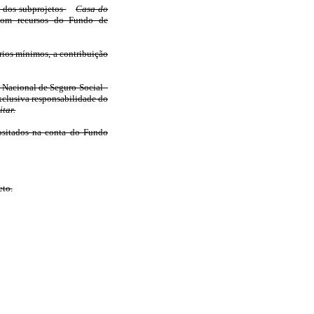
e dos subprojetos
Casa do
com recursos do Fundo de
ários mínimos, a contribuição
o Nacional de Seguro Social -
exclusiva responsabilidade do
tar.
positados na conta do Fundo
eto.