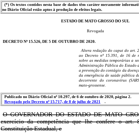
(*) Os textos contidos nesta base de dados têm caráter meramente informat
no Diário Oficial estão aptos à produção de efeitos legais.
ESTADO DE MATO GROSSO DO SUL
Revogada
DECRETO Nº 15.526, DE 5 DE OUTUBRO DE 2020.
Altera redação do caput do art. 2
ao Decreto nº 15.391, de 16 de 
sobre as medidas temporárias a s
Administração Pública do Estado 
a prevenção do contágio da doenç
da emergência de saúde pública d
decorrente do coronavírus (SARS-
mato-grossense.
Publicado no Diário Oficial nº 10.297, de 6 de outubro de 2020, página 2.
Revogado pelo Decreto nº 15.717, de 8 de julho de 2021
.
O GOVERNADOR DO ESTADO DE MATO GROS
exercício da competência que lhe confere o art. 8
Constituição Estadual, e