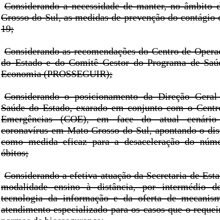
Considerando a necessidade de manter, no âmbito 
Grosso do Sul, as medidas de prevenção do contági
19;
Considerando as recomendações do Centro de Opera
do Estado e do Comitê Gestor do Programa de Saú
Economia (PROSSEGUIR);
Considerando o posicionamento da Direção Geral
Saúde do Estado, exarado em conjunto com o Centr
Emergências (COE), em face do atual cenário
coronavírus em Mato Grosso do Sul, apontando o dis
como medida eficaz para a desaceleração do núm
óbitos;
Considerando a efetiva atuação da Secretaria de Est
modalidade ensino à distância, por intermédio d
tecnologia da informação e da oferta de mecanism
atendimento especializado para os casos que o requei