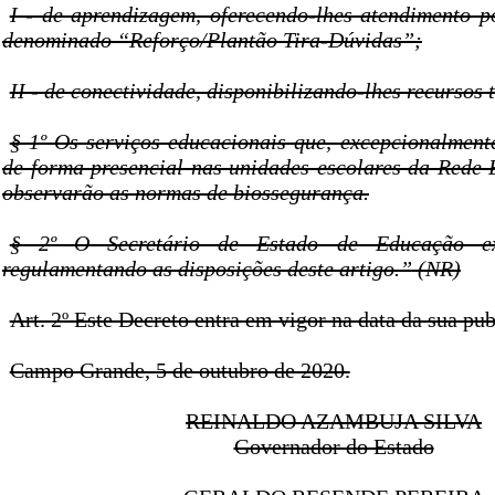
I - de aprendizagem, oferecendo-lhes atendimento p
denominado “Reforço/Plantão Tira-Dúvidas”;
II - de conectividade, disponibilizando-lhes recursos 
§ 1º Os serviços educacionais que, excepcionalmente
de forma presencial nas unidades escolares da Rede 
observarão as normas de biossegurança.
§ 2º O Secretário de Estado de Educação ex
regulamentando as disposições deste artigo.” (NR)
Art. 2º Este Decreto entra em vigor na data da sua pub
Campo Grande, 5 de outubro de 2020.
REINALDO AZAMBUJA SILVA
Governador do Estado