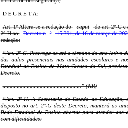
normas de biossegurança;
D E C R E T A:
Art. 1º Altera-se a redação do
caput
do art. 2º-G e 
2º-H ao
Decreto n
º
15.391, de 16 de março de 202
redação:
“Art. 2º-G. Prorroga-se até o término do ano letivo 
das aulas presenciais nas unidades escolares e no
Estadual de Ensino de Mato Grosso do Sul, prevista 
Decreto.
.......................................................” (NR)
“Art. 2º-H. A Secretaria de Estado de Educação, 
disposto no art. 2º-G deste Decreto, manterá as uni
Rede Estadual de Ensino abertas para atender aos 
com dificuldades: