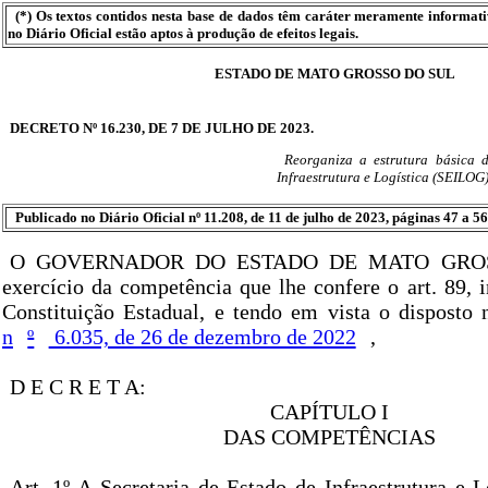
(*) Os textos contidos nesta base de dados têm caráter meramente informat
no Diário Oficial estão aptos à produção de efeitos legais.
ESTADO DE MATO GROSSO DO SUL
DECRETO Nº 16.230, DE 7 DE JULHO DE 2023.
Reorganiza a estrutura básica 
Infraestrutura e Logística (SEILOG)
Publicado no Diário Oficial nº 11.208, de 11 de julho de 2023, páginas 47 a 56
O GOVERNADOR DO ESTADO DE MATO GROS
exercício da competência que lhe confere o art. 89, 
Constituição Estadual, e tendo em vista o disposto
n
º
6.035, de 26 de dezembro de 2022
,
D E C R E T A:
CAPÍTULO I
DAS COMPETÊNCIAS
Art. 1º A Secretaria de Estado de Infraestrutura e 