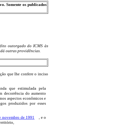
ivo. Somente os publicados
édito outorgado do ICMS às
 dá outras providências.
que lhe confere o inciso
inda que estimulada pela
 em decorrência do aumento
 nos aspectos econômicos e
gos produzidos por esses
de novembro de 1991
, e o
rritório,