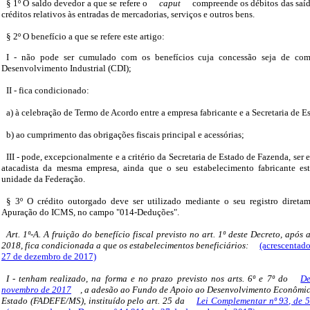
§ 1º O saldo devedor a que se refere o
caput
compreende os débitos das saíd
créditos relativos às entradas de mercadorias, serviços e outros bens.
§ 2º O benefício a que se refere este artigo:
I - não pode ser cumulado com os benefícios cuja concessão seja de co
Desenvolvimento Industrial (CDI);
II - fica condicionado:
a) à celebração de Termo de Acordo entre a empresa fabricante e a Secretaria de 
b) ao cumprimento das obrigações fiscais principal e acessórias;
III - pode, excepcionalmente e a critério da Secretaria de Estado de Fazenda, ser
atacadista da mesma empresa, ainda que o seu estabelecimento fabricante est
unidade da Federação.
§ 3º O crédito outorgado deve ser utilizado mediante o seu registro direta
Apuração do ICMS, no campo "014-Deduções".
Art. 1º-A. A fruição do benefício fiscal previsto no art. 1º deste Decreto, após
2018, fica condicionada a que os estabelecimentos beneficiários:
(acrescentado
27 de dezembro de 2017)
I - tenham realizado, na forma e no prazo previsto nos arts. 6º e 7º do
De
novembro de 2017
, a adesão ao Fundo de Apoio ao Desenvolvimento Econômico
Estado (FADEFE/MS), instituído pelo art. 25 da
Lei Complementar nº 93, de 