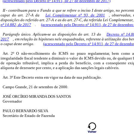
(acrescentado pelo Decreto nº 14.911, de 27 de dezembro de 2017)
II - contribuam para o Fundo a que se refere o inciso I deste artigo, no percent
caput do art. 27-A da
Lei Complementar nº 93, de 2001
, observadas,
disposições do referido art. 27-A e as do art. 27-C, da referida Lei Complementa
nº 14.882, de 2017
.
(acrescentado pelo Decreto nº 14.911, de 27 de dezembro
Parágrafo único. Aplicam-se as disposições do art. 13 do
Decreto nº 14.
2017
, em relação às hipóteses nele enquadradas, referente à utilização dos ben
o caput deste artigo.
(acrescentado pelo Decreto nº 14.911, de 27 de dezembr
Art. 2º O não-recolhimento do ICMS no prazo regulamentar, bem como a
irregularidade fiscal tendente a diminuir o valor do ICMS devido ou, de qualquer f
de operação tributável, implica a perda do benefício, com a conseqüente e
alíquota de dezessete por cento, e a aplicação das sanções legais cabíveis.
Art. 3º Este Decreto entra em vigor na data de sua publicação.
Campo Grande, 21 de setembro de 2000.
JOSÉ ORCÍRIO MIRANDA DOS SANTOS
Governador
PAULO BERNARDO SILVA
Secretário de Estado de Fazenda