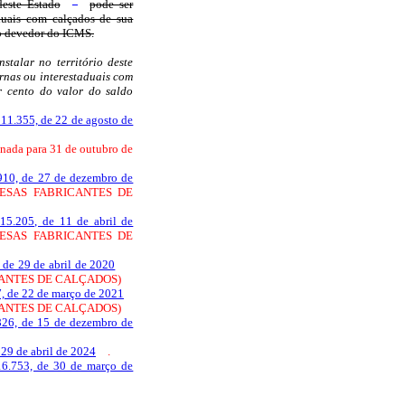
deste Estado
pode ser
duais com calçados de sua
do devedor do ICMS.
stalar no território deste
rnas ou interestaduais com
r cento do valor do saldo
 11.355, de 22 de agosto de
minada para 31 de outubro de
.910, de 27 de dezembro de
ESAS FABRICANTES DE
 15.205, de 11 de abril de
ESAS FABRICANTES DE
 de 29 de abril de 2020
ANTES DE CALÇADOS)
7, de 22 de março de 2021
ANTES DE CALÇADOS)
826, de 15 de dezembro de
 29 de abril de 2024
.
16.753, de 30 de março de