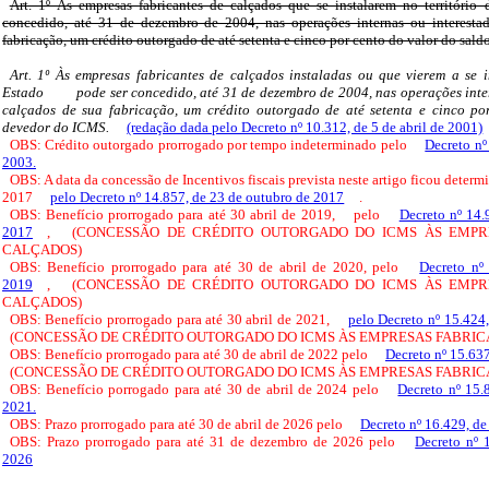
Art. 1º Às empresas fabricantes de calçados que se instalarem no território 
concedido, até 31 de dezembro de 2004, nas operações internas ou interesta
fabricação, um crédito outorgado de até setenta e cinco por cento do valor do sal
Art. 1º Às empresas fabricantes de calçados instaladas ou que vierem a se in
Estado
pode ser concedido, até 31 de dezembro de 2004, nas operações inte
calçados de sua fabricação, um crédito outorgado de até setenta e cinco po
devedor do ICMS.
(redação dada pelo Decreto nº 10.312, de 5 de abril de 2001)
OBS: Crédito outorgado prorrogado por tempo indeterminado pelo
Decreto nº
2003.
OBS: A data da concessão de Incentivos fiscais prevista neste artigo ficou deter
2017
pelo Decreto nº 14.857, de 23 de outubro de 2017
.
OBS: Benefício prorrogado para até 30 abril de 2019,
pelo
Decreto nº 14
2017
,
(CONCESSÃO DE CRÉDITO OUTORGADO DO ICMS ÀS EMPR
CALÇADOS)
OBS: Benefício prorrogado para até 30 de abril de 2020, pelo
Decreto nº
2019
,
(CONCESSÃO DE CRÉDITO OUTORGADO DO ICMS ÀS EMPR
CALÇADOS)
OBS: Benefício prorrogado para até 30 abril de 2021,
pelo Decreto nº 15.424,
(CONCESSÃO DE CRÉDITO OUTORGADO DO ICMS ÀS EMPRESAS FABRIC
OBS: Benefício prorrogado para até 30 de abril de 2022 pelo
Decreto nº 15.63
(CONCESSÃO DE CRÉDITO OUTORGADO DO ICMS ÀS EMPRESAS FABRIC
OBS: Benefício porrogado para até 30 de abril de 2024 pelo
Decreto nº 15.
2021.
OBS: Prazo prorrogado para até 30 de abril de 2026 pelo
Decreto nº 16.429, de
OBS: Prazo prorrogado para até 31 de dezembro de 2026 pelo
Decreto nº 
2026