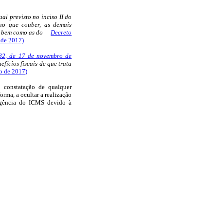
ual previsto no inciso II do
 no que couber, as demais
r, bem como as do
Decreto
 de 2017)
882, de 17 de novembro de
efícios fiscais de que trata
o de 2017)
 constatação de qualquer
orma, a ocultar a realização
xigência do ICMS devido à