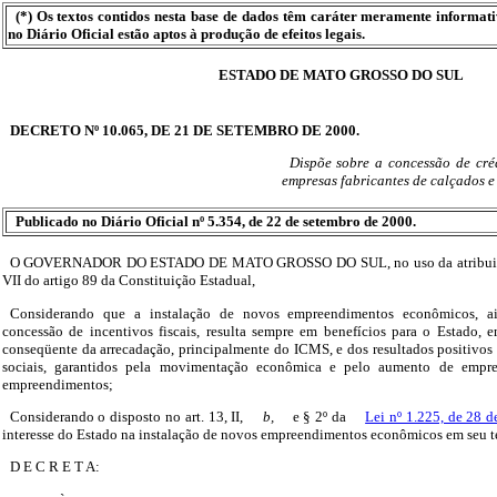
(*) Os textos contidos nesta base de dados têm caráter meramente informat
no Diário Oficial estão aptos à produção de efeitos legais.
ESTADO DE MATO GROSSO DO SUL
DECRETO Nº 10.065, DE 21 DE SETEMBRO DE 2000.
Dispõe sobre a concessão de cr
empresas fabricantes de calçados e
Publicado no Diário Oficial nº 5.354, de 22 de setembro de 2000.
O GOVERNADOR DO ESTADO DE MATO GROSSO DO SUL, no uso da atribuição 
VII do artigo 89 da Constituição Estadual,
Considerando que a instalação de novos empreendimentos econômicos, a
concessão de incentivos fiscais, resulta sempre em benefícios para o Estado,
conseqüente da arrecadação, principalmente do ICMS, e dos resultados positivos
sociais, garantidos pela movimentação econômica e pelo aumento de empre
empreendimentos;
Considerando o disposto no art. 13, II,
b,
e § 2º da
Lei nº 1.225, de 28 
interesse do Estado na instalação de novos empreendimentos econômicos em seu te
D E C R E T A: