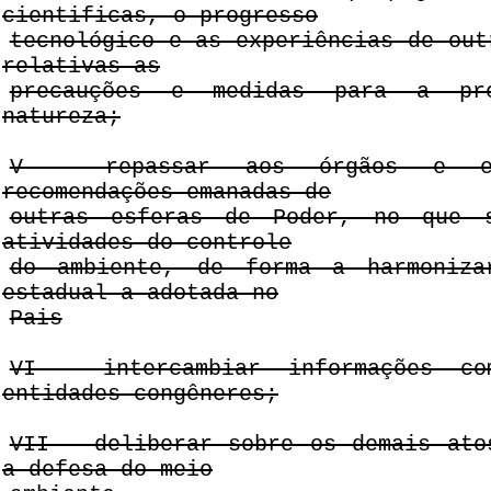
cientificas, o progresso
tecnológico e as experiências de out
relativas as
precauções e medidas para a pre
natureza;
V - repassar aos órgãos e en
recomendações emanadas de
outras esferas de Poder, no que 
atividades do controle
do ambiente, de forma a harmoniza
estadual a adotada no
Pais
VI - intercambiar informações c
entidades congêneres;
VII - deliberar sobre os demais ato
a defesa do meio