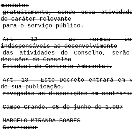
mandatos
gratuitamente, sendo essa atividad
de caráter relevante
para o serviço público.
Art. 12 - as normas compl
indispensáveis ao desenvolvimento
das atividades do Conselho, serão
decisões do Conselho
Estadual de Controle Ambiental.
Art. 13 - Este Decreto entrará em 
de sua publicação,
revogadas as disposições em contrári
Campo Grande, 05 de junho de 1.987
MARCELO MIRANDA SOARES
Governador