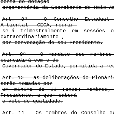
conta de dotação
orçamentária da Secretaria do Meio A
Art. 8º - O Conselho Estadual 
Ambiental - CECA, reunir-
se-á trimestralmente em sessões o
extraordinariamente ,
por convocação de seu Presidente.
Art. 9º - O mandato dos membros
coincidirá com o do
Governador do Estado, permitida a re
Art. 10 - as deliberações do Plenári
serão tomadas por
um mínimo de 11 (onze) membros,
Presidente, a quem caberá
o voto de qualidade.
Art. 11 - Os membros do Conselho e