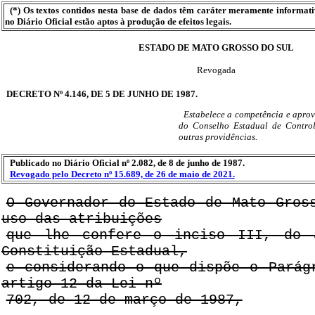
(*) Os textos contidos nesta base de dados têm caráter meramente informat
no Diário Oficial estão aptos à produção de efeitos legais.
ESTADO DE MATO GROSSO DO SUL
Revogada
DECRETO Nº 4.146, DE 5 DE JUNHO DE 1987.
Estabelece a competência e aprov
do Conselho Estadual de Contro
outras providências.
Publicado no Diário Oficial nº 2.082, de 8 de junho de 1987.
Revogado pelo Decreto nº 15.689, de 26 de maio de 2021.
O Governador do Estado de Mato Gros
uso das atribuições
que lhe confere o inciso III, do 
Constituição Estadual,
e considerando o que dispõe o Parág
artigo 12 da Lei nº
702, de 12 de março de 1987,