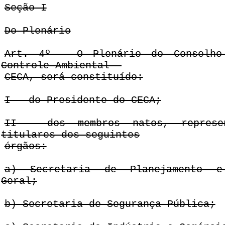
Seção I
Do Plenário
Art. 4º - O Plenário do Conselho
Controle Ambiental -
CECA, será constituído:
I - do Presidente do CECA;
II - dos membros natos, represe
titulares dos seguintes
órgãos:
a) Secretaria de Planejamento e
Geral;
b) Secretaria de Segurança Pública;