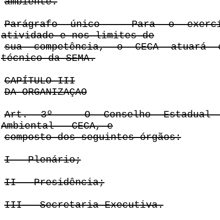
ambiente.
Parágrafo único - Para o exerc
atividade e nos limites de
sua competência, o CECA atuará 
técnico da SEMA.
CAPÍTULO III
DA ORGANIZAÇAO
Art. 3º - O Conselho Estadual 
Ambiental - CECA, e
composto dos seguintes órgãos:
I - Plenário;
II - Presidência;
III - Secretaria Executiva.