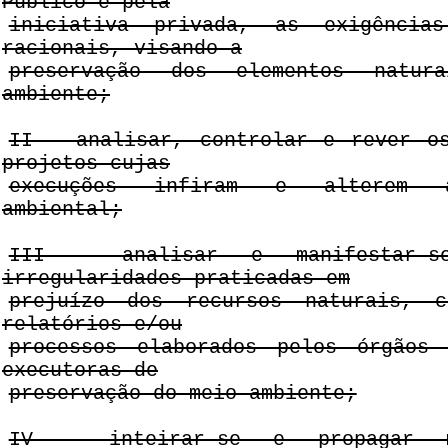
Público e pela
iniciativa privada, as exigência
racionais, visando a
preservação dos elementos natur
ambiente;
II - analisar, controlar e rever o
projetos cujas
execuções infiram e alterem 
ambiental;
III - analisar e manifestar-
irregularidades praticadas em
prejuízo dos recursos naturais, c
relatórios e/ou
processos elaborados pelos órgãos 
executoras de
preservação do meio ambiente;
IV - inteirar-se e propagar ma