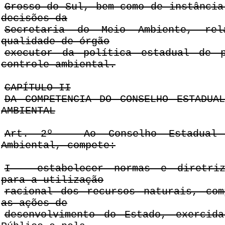
Grosso do Sul, bem como de instância
decisões da
Secretaria do Meio Ambiente, re
qualidade de órgão
executor da política estadual de p
controle ambiental.
CAPÍTULO II
DA COMPETENCIA DO CONSELHO ESTADUA
AMBIENTAL
Art. 2º - Ao Conselho Estadual 
Ambiental, compete:
I - estabelecer normas e diretriz
para a utilização
racional dos recursos naturais, com
as ações de
desenvolvimento do Estado, exercid