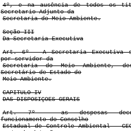
4º, e na ausência de todos os tit
Secretario-Adjunto da
Secretaria do Meio Ambiente.
Seção III
Da Secretaria Executiva
Art. 6º - A Secretaria Executiva s
por servidor da
Secretaria do Meio Ambiente, de
Secretário de Estado do
Meio Ambiente.
CAPITULO IV
DAS DISPOSIÇOES GERAIS
Art. 7º - as despesas deco
funcionamento do Conselho
Estadual de Controle Ambiental - CE