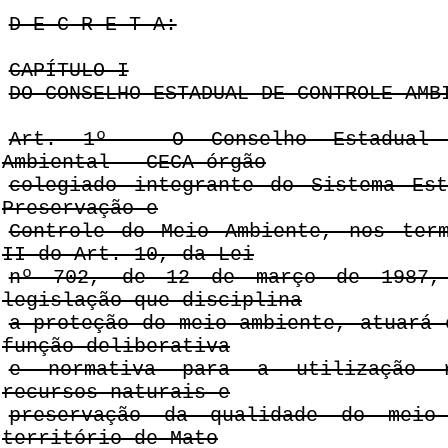
D E C R E T A:
CAPÍTULO I
DO CONSELHO ESTADUAL DE CONTROLE AMB
Art. 1º - O Conselho Estadual 
Ambiental - CECA órgão
colegiado integrante do Sistema Es
Preservação e
Controle do Meio Ambiente, nos ter
II do Art. 10, da Lei
nº 702, de 12 de março de 1987,
legislação que disciplina
a proteção do meio ambiente, atuará 
função deliberativa
e normativa para a utilização r
recursos naturais e
preservação da qualidade do meio
território de Mato