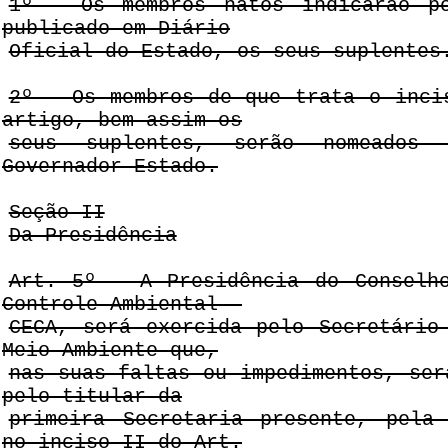
1º - Os membros natos indicarão p
publicado em Diário
Oficial do Estado, os seus suplentes
2º - Os membros de que trata o inci
artigo, bem assim os
seus suplentes, serão nomeados
Governador Estado.
Seção II
Da Presidência
Art. 5º - A Presidência do Conselh
Controle Ambiental -
CECA, será exercida pelo Secretário
Meio Ambiente que,
nas suas faltas ou impedimentos, ser
pelo titular da
primeira Secretaria presente, pela
no inciso II do Art.