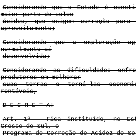
Considerando que o Estado é consti
maior parte de solos
ácidos, que exigem correção para
aproveitamento;
Considerando que a exploração ag
normalmente aí
desenvolvida;
Considerando as dificuldades enfre
produtores em melhorar
suas terras e torná-las economi
rentáveis,
D E C R E T A:
Art. 1º - Fica instituído, no Es
Grosso do Sul, o
Programa de Correção de Acidez do So