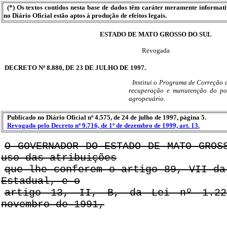
(*) Os textos contidos nesta base de dados têm caráter meramente informat
no Diário Oficial estão aptos à produção de efeitos legais.
ESTADO DE MATO GROSSO DO SUL
Revogada
DECRETO Nº 8.880, DE 23 DE JULHO DE 1997.
Institui o Programa de Correção 
recuperação e manutenção do pon
agropeuário.
Publicado no Diário Oficial nº 4.575, de 24 de julho de 1997, página 5.
Revogado pelo Decreto nº 9.716, de 1º de dezembro de 1999, art. 13.
O GOVERNADOR DO ESTADO DE MATO GROS
uso das atribuições
que lhe conferem o artigo 89, VII da
Estadual, e o
artigo 13, II, B, da Lei nº 1.2
novembro de 1991,