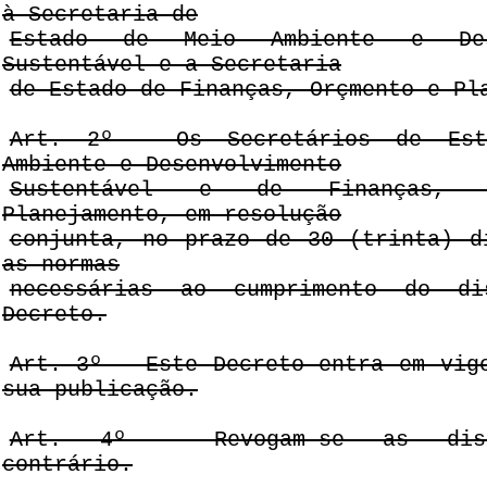
à Secretaria de
Estado de Meio Ambiente e Dese
Sustentável e a Secretaria
de Estado de Finanças, Orçmento e Pl
Art. 2º - Os Secretários de Est
Ambiente e Desenvolvimento
Sustentável e de Finanças, 
Planejamento, em resolução
conjunta, no prazo de 30 (trinta) d
as normas
necessárias ao cumprimento do di
Decreto.
Art. 3º - Este Decreto entra em vig
sua publicação.
Art. 4º - Revogam-se as disp
contrário.