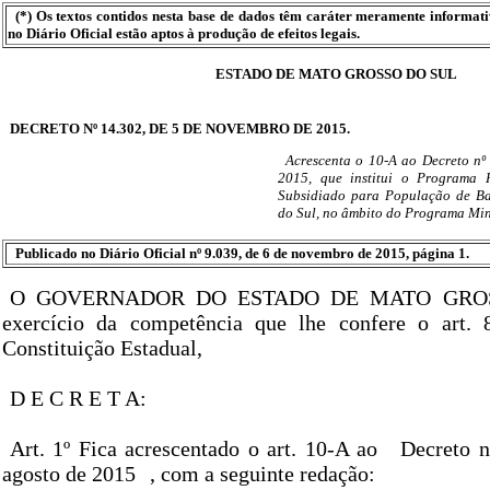
(*) Os textos contidos nesta base de dados têm caráter meramente informat
no Diário Oficial estão aptos à produção de efeitos legais.
ESTADO DE MATO GROSSO DO SUL
DECRETO Nº 14.302, DE 5 DE NOVEMBRO DE 2015.
Acrescenta o 10-A ao Decreto nº
2015, que institui o Programa 
Subsidiado para População de B
do Sul, no âmbito do Programa Mi
Publicado no Diário Oficial nº 9.039, de 6 de novembro de 2015, página 1.
O GOVERNADOR DO ESTADO DE MATO GROS
exercício da competência que lhe confere o art. 8
Constituição Estadual,
D E C R E T A:
Art. 1º Fica acrescentado o art. 10-A ao
Decreto n
agosto de 2015
, com a seguinte redação: