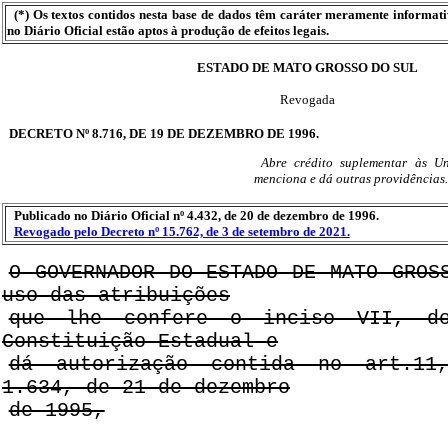
(*) Os textos contidos nesta base de dados têm caráter meramente informat
no Diário Oficial estão aptos à produção de efeitos legais.
ESTADO DE MATO GROSSO DO SUL
Revogada
DECRETO Nº 8.716, DE 19 DE DEZEMBRO DE 1996.
Abre crédito suplementar às U
menciona e dá outras providências.
Publicado no Diário Oficial nº 4.432, de 20 de dezembro de 1996.
Revogado pelo Decreto nº 15.762, de 3 de setembro de 2021.
O GOVERNADOR DO ESTADO DE MATO GROS
uso das atribuições
que lhe confere o inciso VII, d
Constituição Estadual e
dá autorização contida no art.1
1.634, de 21 de dezembro
de 1995,