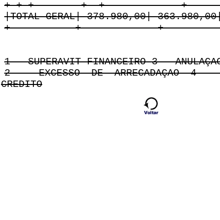
+-+-+--------+--+-------------+-----
|TOTAL GERAL| 378.980,00| 363.980,00
+-----------+-------------+---------
1 - SUPERAVIT FINANCEIRO 3 - ANULAÇA
2 - EXCESSO DE ARRECADAÇAO 4 - 
CREDITO