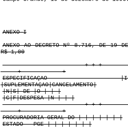
ANEXO I
ANEXO AO DECRETO Nº 8.716, DE 19 D
R$ 1,00
------------------------+-+-+-------
-----+------------+
ESPECIFICAÇAO |I|E|NA
|SUPLEMENTAÇAO|CANCELAMENTO|
|N|S| DE |O | | |
|C|F|DESPESA |N | | |
------------------------+-+-+-------
-----+------------+
PROCURADORIA GERAL DO | | | | | | |
ESTADO - PGE | | | | | | |