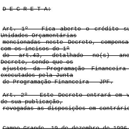
D E C R E T A:
Art. 1º - Fica aberto o crédito su
Unidades Orçamentárias
mencionadas neste Decreto, compens
com os incisos do 1º
do art.43, detalhado no(s) ane
Decreto, sendo que os
ajustes da Programação Financeira
executados pela Junta
de Programação Financeira - JPF.
Art. 2º - Este Decreto entrará em 
de sua publicação,
revogadas as disposições em contrári
Campo Grande, 19 de dezembro de 1996