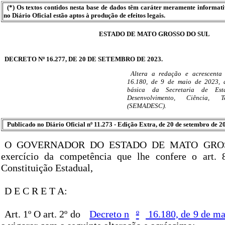
(*) Os textos contidos nesta base de dados têm caráter meramente informat
no Diário Oficial estão aptos à produção de efeitos legais.
ESTADO DE MATO GROSSO DO SUL
DECRETO Nº 16.277, DE 20 DE SETEMBRO DE 2023.
Altera a redação e acrescenta 
16.180, de 9 de maio de 2023, q
básica da Secretaria de Es
Desenvolvimento, Ciência, 
(SEMADESC).
Publicado no Diário Oficial nº 11.273 - Edição Extra, de 20 de setembro de 20
O GOVERNADOR DO ESTADO DE MATO GROS
exercício da competência que lhe confere o art. 8
Constituição Estadual,
D E C R E T A:
Art. 1º O art. 2º do
Decreto n
º
16.180, de 9 de ma