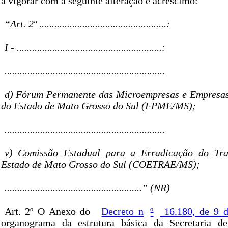
a vigorar com a seguinte alteração e acréscimo:
“Art. 2º ..................................................:
I - .........................................................:
...............................................................
d) Fórum Permanente das Microempresas e Empresas
do Estado de Mato Grosso do Sul (FPME/MS);
...............................................................
v) Comissão Estadual para a Erradicação do Tr
Estado de Mato Grosso do Sul (COETRAE/MS);
......................................................” (NR)
Art. 2º O Anexo do
Decreto n
º
16.180, de 9 
organograma da estrutura básica da Secretaria 