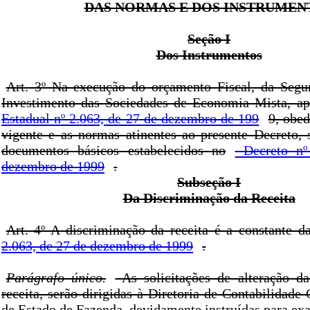
DAS NORMAS E DOS INSTRUMEN
Seção I
Dos Instrumentos
Art. 3º Na execução do orçamento Fiscal, da Segu
Investimento das Sociedades de Economia Mista, a
Estadual nº 2.063, de 27 de dezembro de 199
9, obed
vigente e as normas atinentes ao presente Decreto, s
documentos básicos estabelecidos no
Decreto nº
dezembro de 1999
.
Subseção I
Da Discriminação da Receita
Art. 4º A discriminação da receita é a constante 
2.063, de 27 de dezembro de 1999
.
Parágrafo único.
As solicitações de alteração da
receita, serão dirigidas à Diretoria de Contabilidade 
de Estado de Fazenda, devidamente instruídas para ex