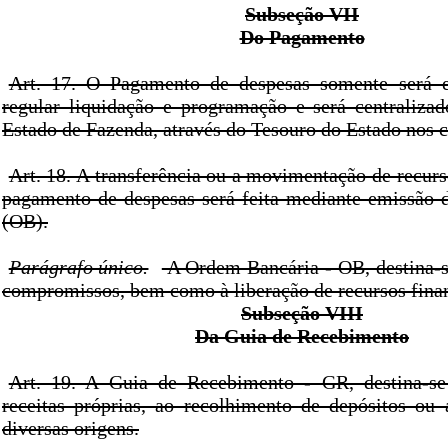
Subseção VII
Do Pagamento
Art. 17. O Pagamento de despesas somente será e
regular liquidação e programação e será centralizad
Estado de Fazenda, através do Tesouro do Estado nos c
Art. 18. A transferência ou a movimentação de recurs
pagamento de despesas será feita mediante emissão
(OB).
Parágrafo único.
A Ordem Bancária - OB, destina-
compromissos, bem como à liberação de recursos finan
Subseção VIII
Da Guia de Recebimento
Art. 19. A Guia de Recebimento - GR, destina-se
receitas próprias, ao recolhimento de depósitos ou
diversas origens.