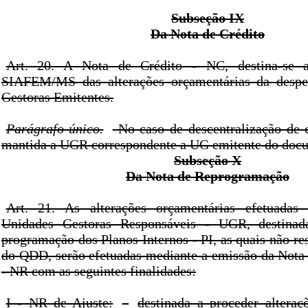
Subseção IX
Da Nota de Crédito
Art. 20. A Nota de Crédito - NC, destina-se 
SIAFEM/MS das alterações orçamentárias da despe
Gestoras Emitentes.
Parágrafo único.
No caso de descentralização de c
mantida a UGR correspondente a UG emitente do doc
Subseção X
Da Nota de Reprogramação
Art. 21. As alterações orçamentárias efetuadas 
Unidades Gestoras Responsáveis - UGR, destinad
programação dos Planos Internos - PI, as quais não re
do QDD, serão efetuadas mediante a emissão da Not
- NR com as seguintes finalidades:
I - NR de Ajuste:
destinada a proceder altera