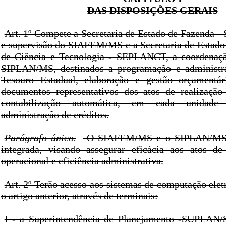
DAS DISPOSIÇÕES GERAIS
Art. 1º Compete a Secretaria de Estado de Fazenda -
e supervisão do SIAFEM/MS e a Secretaria de Estado
de Ciência e Tecnologia - SEPLANCT, a coordenaçã
SIPLAN/MS, destinados a programação e administra
Tesouro Estadual, elaboração e gestão orçamentá
documentos representativos dos atos de realização
contabilização automática, em cada unidade 
administração de créditos.
Parágrafo único.
O SIAFEM/MS e o SIPLAN/MS a
integrada, visando assegurar eficácia aos atos de
operacional e eficiência administrativa.
Art. 2º Terão acesso aos sistemas de computação eletr
o artigo anterior, através de terminais:
I - a Superintendência de Planejamento -SUPLA