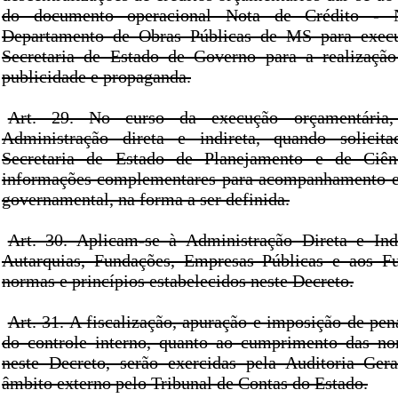
do documento operacional Nota de Crédito - 
Departamento de Obras Públicas de MS para exec
Secretaria de Estado de Governo para a realizaçã
publicidade e propaganda.
Art. 29. No curso da execução orçamentária
Administração direta e indireta, quando solicita
Secretaria de Estado de Planejamento e de Ciên
informações complementares para acompanhamento e 
governamental, na forma a ser definida.
Art. 30. Aplicam-se à Administração Direta e Indi
Autarquias, Fundações, Empresas Públicas e aos Fu
normas e princípios estabelecidos neste Decreto.
Art. 31. A fiscalização, apuração e imposição de pe
do controle interno, quanto ao cumprimento das no
neste Decreto, serão exercidas pela Auditoria Ger
âmbito externo pelo Tribunal de Contas do Estado.