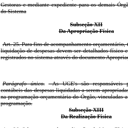
Gestoras e mediante expediente para os demais Órgã
do Sistema
Subseção XII
Da Apropriação Física
Art. 25. Para fins de acompanhamento orçamentário, 
liquidação de despesas devem ser detalhados físico e
registrados no sistema através do documento Apropriaç
Parágrafo único.
As UGE's são responsáveis p
contábeis das despesas liquidadas a serem apropriada
na programação orçamentária do Órgão, vinculadas a
programação.
Subseção XIII
Da Realização Física