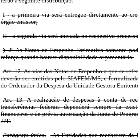
terão a seguinte distribuição:
I - a primeira via será entregue diretamente ao cre
órgão emissor;
II - a segunda via será anexada no respectivo processo
§ 2º As Notas de Empenho Estimativa somente pode
reforço quando houver disponibilidade orçamentária.
Art. 12. As vias das Notas de Empenho a que se refere
deverão ser emitidas pelo SIAFEM/MS, e formalizada
do Ordenador da Despesa da Unidade Gestora Emitent
Art. 13. A realização de despesas à conta de rec
transferências federais dependerá sempre da exist
financeiros e de prévia autorização da Junta de Progr
JPF.
Parágrafo único.
As Entidades que receberem da U