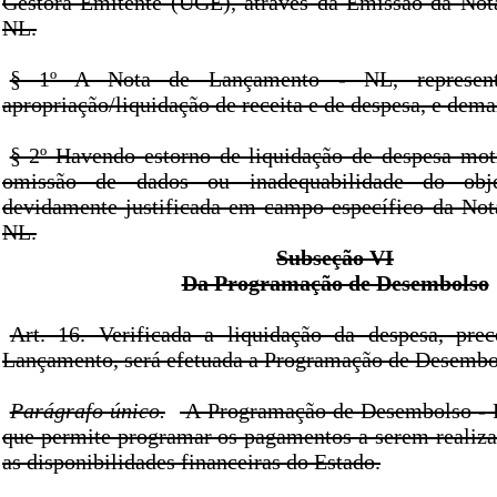
Gestora Emitente (UGE), através da Emissão da Not
NL.
§ 1º A Nota de Lançamento - NL, represent
apropriação/liquidação de receita e de despesa, e demai
§ 2º Havendo estorno de liquidação de despesa mot
omissão de dados ou inadequabilidade do obje
devidamente justificada em campo específico da No
NL.
Subseção VI
Da Programação de Desembolso
Art. 16. Verificada a liquidação da despesa, pre
Lançamento, será efetuada a Programação de Desembo
Parágrafo único.
A Programação de Desembolso - 
que permite programar os pagamentos a serem realiz
as disponibilidades financeiras do Estado.