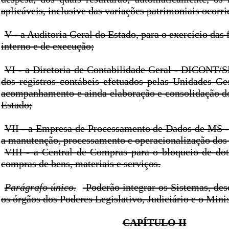
aplicáveis, inclusive das variações patrimoniais ocorri
V - a Auditoria Geral do Estado, para o exercício das 
interno e de execução;
VI - a Diretoria de Contabilidade Geral - DICONT/SE
dos registros contábeis efetuados pelas Unidades Ges
acompanhamento e ainda elaboração e consolidação d
Estado;
VII - a Empresa de Processamento de Dados de MS
a manutenção, processamento e operacionalização dos 
VIII - a Central de Compras para o bloqueio de dot
compras de bens, materiais e serviços.
Parágrafo único.
Poderão integrar os Sistemas, des
os órgãos dos Poderes Legislativo, Judiciário e o Minis
CAPÍTULO II