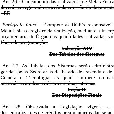
Art. 26. O lançamento das realizações de Metas Físic
deverá ser registrado através da emissão do document
- RF.
Parágrafo único.
Compete as UGR's responsáveis
Meta Física o registro da realização, mediante a inse
orçamentária do Órgão das quantidades realizadas, vi
físico de programação.
Subseção XIV
Das Tabelas dos Sistemas
Art. 27. As Tabelas dos Sistemas serão administra
geridas pelas Secretarias de Estado de Fazenda e de
Ciência e Tecnologia, as quais compete efetuar
necessárias ao desenvolvimento dos sistemas.
Seção II
Das Disposições Finais
Art. 28. Observada a Legislação vigente as 
descentralizações de créditos orçamentários dar-se-ão