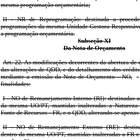
mesma programação orçamentária;
II - NR de Reprogramação: destinada a proceder
programações da mesma Unidade Gestora Responsável
a programação orçamentária.
Subseção XI
Da Nota de Orçamento
Art. 22. As modificações decorrentes da abertura de c
das alterações de QDD, e do detalhamento dos crédito
mediante a emissão da Nota de Orçamento - NO,
finalidades:
I - NO de Remanejamento Interno (RI): destinadas as
da mesma UO/PT, mantidas inalteradas a Natureza
Fonte de Recursos - FR, e o QDD, alterando-se apenas 
II - NO de Remanejamento Externo (RE): destina
dentro da mesma UO/PT, mantidas inalteradas a FR e 