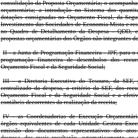
consolidação da Proposta Orçamentária; o acompanh
orçamentária; a introdução no Sistema dos quantita
dotações consignadas no Orçamento Fiscal, da Segu
Investimento das Sociedades de Economia Mista e resp
no Quadro de Detalhamento da Despesa - QDD, e 
propostas orçamentárias dos Órgãos não integrantes d
II - a Junta de Programação Financeira - JPF, para o
programação financeira de desembolso dos recur
Orçamento Fiscal e da Seguridade Social;
III - a Diretoria Executiva do Tesouro, da SEF,
centralizado da despesa, a critério da SEF, dos recu
Orçamento Fiscal e da Seguridade Social e a efetiv
contábeis decorrentes da realização da receita;
IV - as Coordenadorias de Execução Orçamentári
órgãos equivalentes de cada Unidade Gestora Exec
emissão dos documentos representativos dos atos
despesa, dos quais resultarão, automaticamente, os r