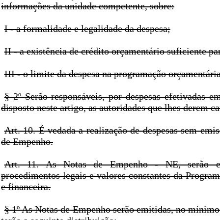
informações da unidade competente, sobre:
I - a formalidade e legalidade da despesa;
II - a existência de crédito orçamentário suficiente pa
III - o limite da despesa na programação orçamentári
§ 2º Serão responsáveis, por despesas efetivadas 
disposto neste artigo, as autoridades que lhes derem ca
Art. 10. É vedada a realização de despesas sem emis
de Empenho.
Art. 11. As Notas de Empenho - NE, serão e
procedimentos legais e valores constantes da Progra
e financeira.
§ 1º As Notas de Empenho serão emitidas, no mínimo,