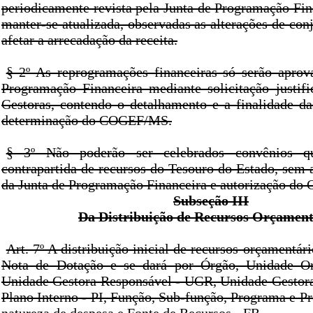
periodicamente revista pela Junta de Programação Fin
manter-se atualizada, observadas as alterações de co
afetar a arrecadação da receita.
§ 2º As reprogramações financeiras só serão aprov
Programação Financeira mediante solicitação justif
Gestoras, contendo o detalhamento e a finalidade da
determinação do COGEF/MS.
§ 3º Não poderão ser celebrados convênios 
contrapartida de recursos do Tesouro do Estado, sem 
da Junta de Programação Financeira e autorização d
Subseção III
Da Distribuição de Recursos Orçament
Art. 7º A distribuição inicial de recursos orçamentári
Nota de Dotação e se dará por Órgão, Unidade O
Unidade Gestora Responsável - UGR, Unidade Gestor
Plano Interno - PI, Função, Sub-função, Programa e Pr