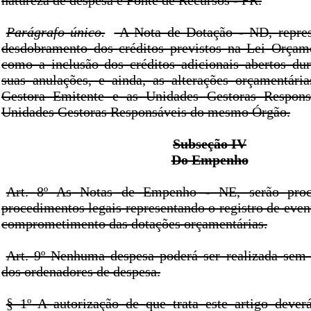
natureza de despesa e Fonte de Recursos - FR.
Parágrafo único.
A Nota de Dotação - ND, represe
desdobramento dos créditos previstos na Lei Orçam
como a inclusão dos créditos adicionais abertos dur
suas anulações, e ainda, as alterações orçamentári
Gestora Emitente e as Unidades Gestoras Respons
Unidades Gestoras Responsáveis do mesmo Órgão.
Subseção IV
Do Empenho
Art. 8º As Notas de Empenho - NE, serão proc
procedimentos legais representando o registro de eve
comprometimento das dotações orçamentárias.
Art. 9º Nenhuma despesa poderá ser realizada sem 
dos ordenadores de despesa.
§ 1º A autorização de que trata este artigo dever