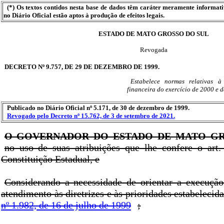
(*) Os textos contidos nesta base de dados têm caráter meramente informat
no Diário Oficial estão aptos à produção de efeitos legais.
ESTADO DE MATO GROSSO DO SUL
Revogada
DECRETO Nº 9.757, DE 29 DE DEZEMBRO DE 1999.
Estabelece normas relativas à
financeira do exercício de 2000 e d
Publicado no Diário Oficial nº 5.171, de 30 de dezembro de 1999.
Revogado pelo Decreto nº 15.762, de 3 de setembro de 2021.
O GOVERNADOR DO ESTADO DE MATO GR
no uso de suas atribuições que lhe confere o art.
Constituição Estadual, e
Considerando a necessidade de orientar a execuçã
atendimento às diretrizes e às prioridades estabelecid
nº 1.982, de 16 de julho de 1999
;