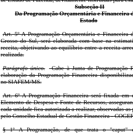
Subseção II
Da Programação Orçamentária e Financeira d
Estado
Art. 5º A Programação Orçamentária e Financeira 
Grosso do Sul, será elaborada com base na estimat
receita, objetivando ao equilíbrio entre a receita arr
realizada.
Parágrafo único.
Cabe à Junta de Programação Fi
elaboração da Programação Financeira disponibiliza
no SIAFEM/MS.
Art. 6º A Programação Financeira será fixada em 
Elemento de Despesa e Fonte de Recursos, assegura
cada unidade fica autorizada a realizar, observadas as 
pelo Conselho Estadual de Gestão Financeira - COGE
§ 1º A Programação, de que trata o "caput" de