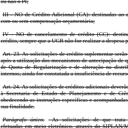
ou não o PI;
III - NO de Crédito Adicional (CA): destinadas ao 
com ou sem compensação orçamentária;
IV - NO de cancelamento de crédito (CC): destin
crédito, sempre que a UGR não for realizar a despesa
Art. 23. As solicitações de crédito suplementar serã
após a utilização dos mecanismos de antecipação de q
de Quota de Regularização e de alteração na distri
internos, ainda for constatada a insuficiência de recur
Art. 24. As solicitações de créditos adicionais dever
à Secretaria de Estado de Planejamento e de Ciên
obedecendo as instruções específicas e acompanhadas 
sua finalidade.
Parágrafo único.
As solicitações de que trata 
efetuadas em meio eletrônico, através do SIPLAN/M