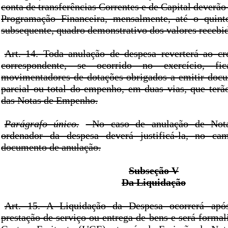
conta de transferências Correntes e de Capital deverão 
Programação Financeira, mensalmente, até o quint
subsequente, quadro demonstrativo dos valores recebi
Art. 14. Toda anulação de despesa reverterá ao cr
correspondente, se ocorrido no exercício, f
movimentadores de dotações obrigados a emitir doc
parcial ou total do empenho, em duas vias, que ter
das Notas de Empenho.
Parágrafo único.
No caso de anulação de Not
ordenador da despesa deverá justificá-la, no ca
documento de anulação.
Subseção V
Da Liquidação
Art. 15. A Liquidação da Despesa ocorrerá apó
prestação de serviço ou entrega de bens e será forma