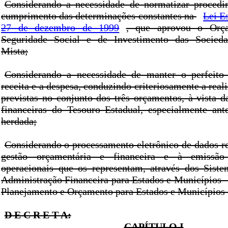
Considerando a necessidade de normatizar procedi
cumprimento das determinações constantes na
Lei Es
27 de dezembro de 1999
, que aprovou o Orça
Seguridade Social e de Investimento das Socied
Mista;
Considerando a necessidade de manter o perfeito 
receita e a despesa, conduzindo criteriosamente a real
previstas no conjunto dos três orçamentos, à vista d
financeiras do Tesouro Estadual, especialmente ant
herdada;
Considerando o processamento eletrônico de dados re
gestão orçamentária e financeira e à emissã
operacionais que os representam, através dos Siste
Administração Financeira para Estados e Município
Planejamento e Orçamento para Estados e Município
D E C R E T A:
CAPÍTULO I