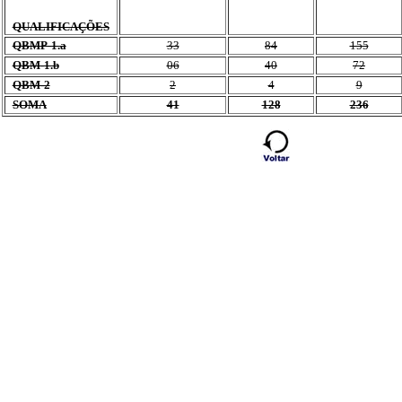
QUALIFICAÇÕES
QBMP-1.a
33
84
155
QBM-1.b
06
40
72
QBM-2
2
4
9
SOMA
41
128
236