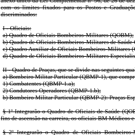
anexo único da Lei Complementar nº 96, de 26 de dez
com os limites fixados para os Postos e Graduaçõ
discriminados:
I - Oficiais:
a) Quadro de Oficiais Bombeiros-Militares (QOBM);
b) Quadro de Oficiais Bombeiros-Militares de Saúd
c) Quadro Auxiliar de Oficiais Bombeiros-Militare
d) Quadro de Oficiais Bombeiros-Militares Especial
II - Quadro de Praças, que se divide nas seguintes qua
a) Bombeiro Militar Particular (QBMP-1), que compr
1) Combatentes (QBMP-1.a);
2) Condutores Operadores (QBMP-1.b);
b) Bombeiro Militar Particular (QBMP-2): Praças Esp
§ 1º Integrarão o Quadro de Oficiais de Saúde (QO
fins de ascensão na carreira, os oficiais BM Médicos e
§ 2º Integrarão o Quadro de Oficiais Bombeiros-