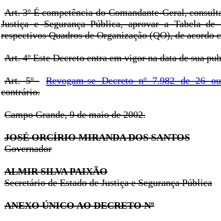
Art. 3º É competência do Comandante-Geral, consult
Justiça e Segurança Pública, aprovar a Tabela de 
respectivos Quadros de Organização (QO), de acordo 
Art. 4º Este Decreto entra em vigor na data de sua pub
Art. 5º
Revogam-se Decreto nº 7.982 de 26 ou
contrário.
Campo Grande, 9 de maio de 2002.
JOSÉ ORCÍRIO MIRANDA DOS SANTOS
Governador
ALMIR SILVA PAIXÃO
Secretário de Estado de Justiça e Segurança Pública
ANEXO ÚNICO AO DECRETO Nº