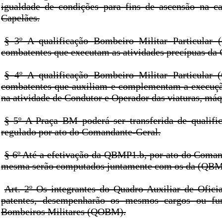
igualdade de condições para fins de ascensão na ca
Capelães.
§ 3º A qualificação Bombeiro Militar Particula
combatentes que executam as atividades precípuas da 
§ 4º A qualificação Bombeiro Militar Particula
combatentes que auxiliam e complementam a execução
na atividade de Condutor e Operador das viaturas, má
§ 5º A Praça BM poderá ser transferida de qualifi
regulado por ato do Comandante-Geral.
§ 6º Até a efetivação da QBMP1.b, por ato do Comand
mesma serão computados juntamente com os da (QBMP
Art. 2º Os integrantes do Quadro Auxiliar de Ofic
patentes, desempenharão os mesmos cargos ou fun
Bombeiros Militares (QOBM).