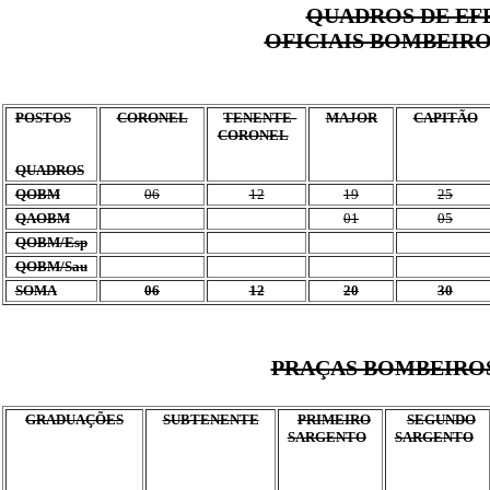
QUADROS DE EF
OFICIAIS BOMBEIRO
POSTOS
CORONEL
TENENTE-
MAJOR
CAPITÃO
CORONEL
QUADROS
QOBM
06
12
19
25
QAOBM
01
05
QOBM/Esp
QOBM/Sau
SOMA
06
12
20
30
PRAÇAS BOMBEIROS
GRADUAÇÕES
SUBTENENTE
PRIMEIRO
SEGUNDO
SARGENTO
SARGENTO