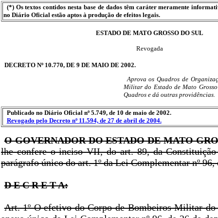
(*) Os textos contidos nesta base de dados têm caráter meramente informat
no Diário Oficial estão aptos à produção de efeitos legais.
ESTADO DE MATO GROSSO DO SUL
Revogada
DECRETO Nº 10.770, DE 9 DE MAIO DE 2002.
Aprova os Quadros de Organiza
Militar do Estado de Mato Grosso d
Quadros e dá outras providências.
Publicado no Diário Oficial nº 5.749, de 10 de maio de 2002.
Revogado pelo Decreto nº 11.594, de 27 de abril de 2004.
O GOVERNADOR DO ESTADO DE MATO GRO
lhe confere o inciso VII, do art. 89, da Constituiçã
parágrafo único do art. 1º da Lei Complementar nº 96,
D E C R E T A:
Art. 1º O efetivo do Corpo de Bombeiros Militar do