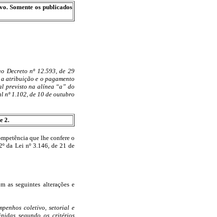
ivo. Somente os publicados
 ao Decreto nº 12.593, de 29
 a atribuição e o pagamento
al previsto na alínea “a” do
al nº 1.102, de 10 de outubro
e 2.
tência que lhe confere o
 2º da Lei nº 3.146, de 21 de
om as seguintes alterações e
penhos coletivo, setorial e
inidas segundo os critérios