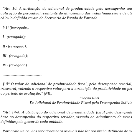
“Art. 10. A atribuição do adicional de produtividade pelo desempenho seto
aplicação do percentual resultante do atingimento das metas financeira e de at
cálculo definida em ato do Secretário de Estado de Fazenda.
§ 1º (Revogado).
I - (revogado);
II - (revogado);
III - (revogado);
IV - (revogado).
.............................................
§ 5º O valor do adicional de produtividade fiscal, pelo desempenho setoria
trimestral, valendo o respectivo valor para a atribuição da produtividade no pe
ao período de avaliação.” (NR).
“Seção III-A
Do Adicional de Produtividade Fiscal pelo Desempenho Indivi
“Art. 14-A. A atribuição do adicional de produtividade fiscal pelo desempenh
base no desempenho do respectivo servidor, visando ao atingimento de metas
definidas pelo gestor de cada unidade.
Parágrafo único. Aos servidores para os quais não for possível a definição de m