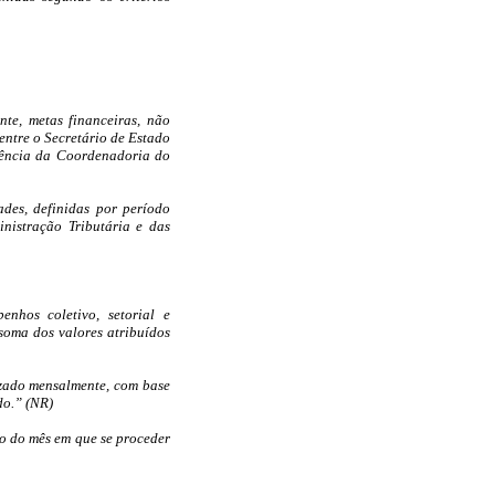
nte, metas financeiras, não
entre o Secretário de Estado
iência da Coordenadoria do
ades, definidas por período
nistração Tributária e das
enhos coletivo, setorial e
soma dos valores atribuídos
izado mensalmente, com base
do.” (NR)
to do mês em que se proceder