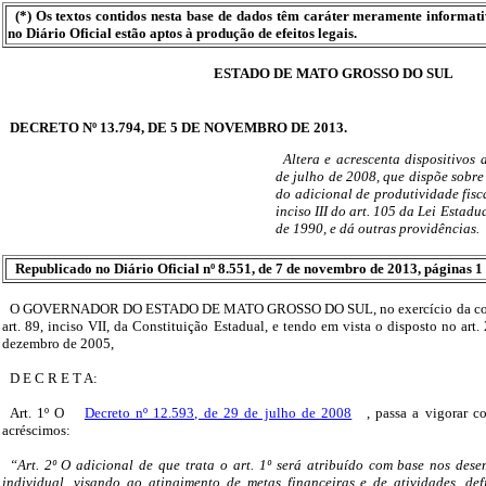
(*) Os textos contidos nesta base de dados têm caráter meramente informat
no Diário Oficial estão aptos à produção de efeitos legais.
ESTADO DE MATO GROSSO DO SUL
DECRETO Nº 13.794, DE 5 DE NOVEMBRO DE 2013.
Altera e acrescenta dispositivos
de julho de 2008, que dispõe sobre
do adicional de produtividade fisc
inciso III do art. 105 da Lei Estadu
de 1990, e dá outras providências.
Republicado no Diário Oficial nº 8.551, de 7 de novembro de 2013, páginas 1 
O GOVERNADOR DO ESTADO DE MATO GROSSO DO SUL, no exercício da compe
art. 89, inciso VII, da Constituição Estadual, e tendo em vista o disposto no art.
dezembro de 2005,
D E C R E T A:
Art. 1º O
Decreto nº 12.593, de 29 de julho de 2008
, passa a vigorar c
acréscimos:
“Art. 2º O adicional de que trata o art. 1º será atribuído com base nos desem
individual, visando ao atingimento de metas financeiras e de atividades, def