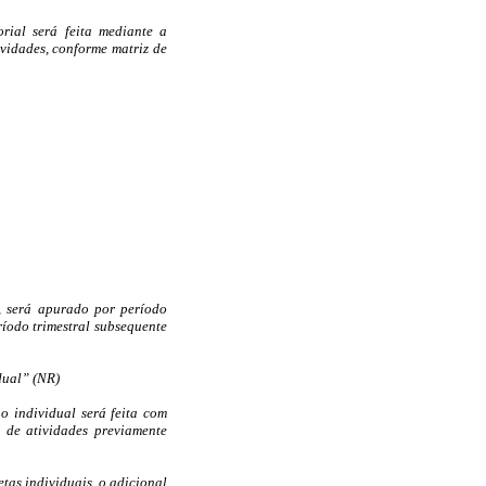
rial será feita mediante a
ividades, conforme matriz de
l, será apurado por período
ríodo trimestral subsequente
dual” (NR)
o individual será feita com
 de atividades previamente
etas individuais, o adicional