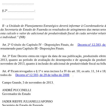
.............................................
§ 2º .....................................:
.............................................
II - a Unidade de Planejamento Estratégico deverá informar à Coordenadoria 
da Secretaria de Estado de Fazenda os resultados de atingimento das metas setor
esta calcule o valor do adicional de produtividade fiscal de cada servidor relat
e individual.” (NR)
Art. 2º O título do Capítulo IV - Disposições Finais, do
Decreto nº 12.593, de
renumerado para Capítulo III - Disposições Finais.
Art. 3º Este Decreto entra em vigor da data de sua publicação, produzindo efeito
2013, quanto ao período de avaliação do desempenho e de apuração da produtiv
novembro de 2013, quanto à inclusão do adicional de produtividade fiscal na fol
Art. 4º Ficam revogados o § 1º e seus incisos I a IV do art. 10; os arts. 11, 14 e 18
todos do
Decreto nº 12.593, de 29 de julho de 2008
.
Campo Grande, 5 de novembro de 2013.
ANDRÉ PUCCINELLI
Governador do Estado
JADER RIEFFE JULIANELLI AFONSO
Secretário de Estado de Fazenda