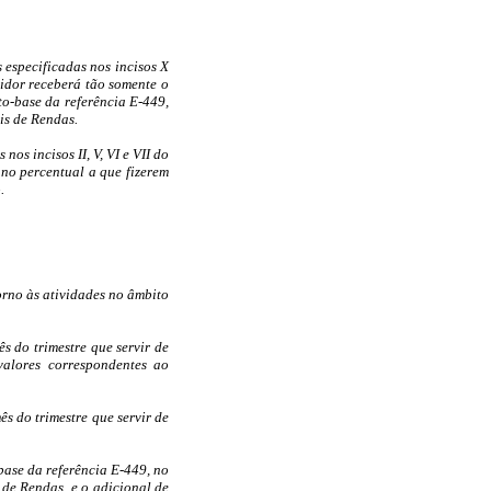
s especificadas nos incisos X
vidor receberá tão somente o
to-base da referência E-449,
is de Rendas.
nos incisos II, V, VI e VII do
 no percentual a que fizerem
.
orno às atividades no âmbito
ês do trimestre que servir de
valores correspondentes ao
ês do trimestre que servir de
base da referência E-449, no
 de Rendas, e o adicional de