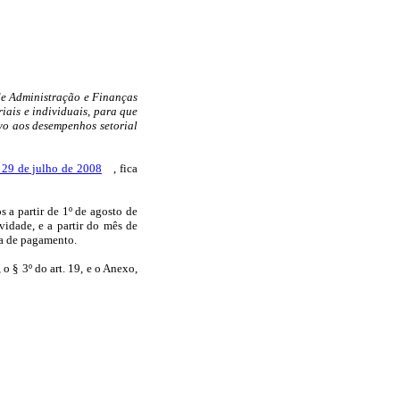
de Administração e Finanças
iais e individuais, para que
ivo aos desempenhos setorial
 29 de julho de 2008
, fica
s a partir de 1º de agosto de
idade, e a partir do mês de
ha de pagamento.
, o § 3º do art. 19, e o Anexo,