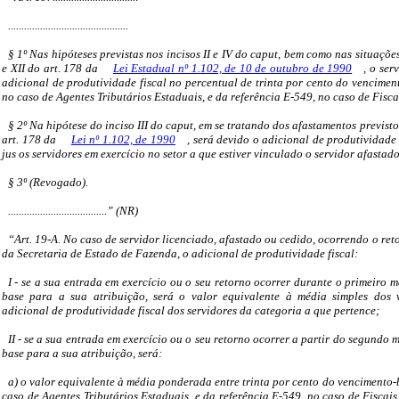
.............................................
§ 1º Nas hipóteses previstas nos incisos II e IV do caput, bem como nas situaçõe
e XII do art. 178 da
Lei Estadual nº 1.102, de 10 de outubro de 1990
, o ser
adicional de produtividade fiscal no percentual de trinta por cento do vencimen
no caso de Agentes Tributários Estaduais, e da referência E-549, no caso de Fisca
§ 2º Na hipótese do inciso III do caput, em se tratando dos afastamentos previstos 
art. 178 da
Lei nº 1.102, de 1990
, será devido o adicional de produtividade
jus os servidores em exercício no setor a que estiver vinculado o servidor afastado
§ 3º (Revogado).
.....................................” (NR)
“Art. 19-A. No caso de servidor licenciado, afastado ou cedido, ocorrendo o ret
da Secretaria de Estado de Fazenda, o adicional de produtividade fiscal:
I - se a sua entrada em exercício ou o seu retorno ocorrer durante o primeiro m
base para a sua atribuição, será o valor equivalente à média simples dos 
adicional de produtividade fiscal dos servidores da categoria a que pertence;
II - se a sua entrada em exercício ou o seu retorno ocorrer a partir do segundo m
base para a sua atribuição, será:
a) o valor equivalente à média ponderada entre trinta por cento do vencimento-
caso de Agentes Tributários Estaduais, e da referência E-549, no caso de Fiscais