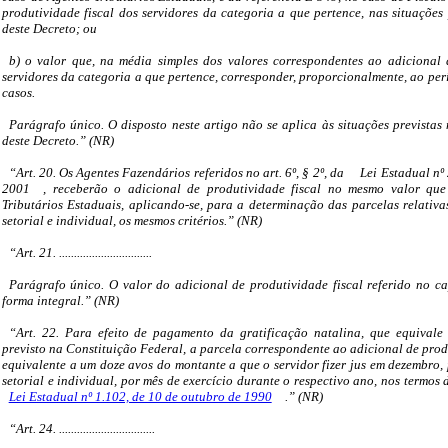
produtividade fiscal dos servidores da categoria a que pertence, nas situações 
deste Decreto; ou
b) o valor que, na média simples dos valores correspondentes ao adicional 
servidores da categoria a que pertence, corresponder, proporcionalmente, ao pe
casos.
Parágrafo único. O disposto neste artigo não se aplica às situações previstas n
deste Decreto.” (NR)
“Art. 20. Os Agentes Fazendários referidos no art. 6º, § 2º, da
Lei Estadual nº
2001
, receberão o adicional de produtividade fiscal no mesmo valor que
Tributários Estaduais, aplicando-se, para a determinação das parcelas relativa
setorial e individual, os mesmos critérios.” (NR)
“Art. 21. ...............................
Parágrafo único. O valor do adicional de produtividade fiscal referido no ca
forma integral.” (NR)
“Art. 22. Para efeito de pagamento da gratificação natalina, que equivale 
previsto na Constituição Federal, a parcela correspondente ao adicional de produ
equivalente a um doze avos do montante a que o servidor fizer jus em dezembro,
setorial e individual, por mês de exercício durante o respectivo ano, nos termos 
Lei Estadual nº 1.102, de 10 de outubro de 1990
.” (NR)
“Art. 24. ................................