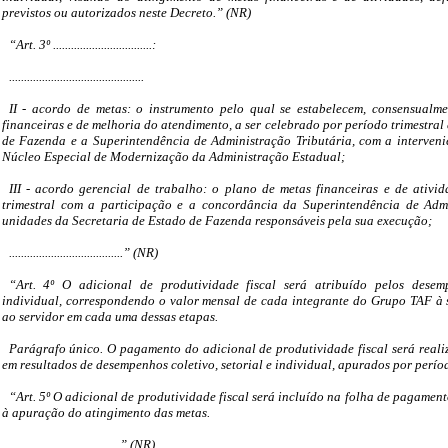
previstos ou autorizados neste Decreto.” (NR)
“Art. 3º .................................:
.............................................
II - acordo de metas: o instrumento pelo qual se estabelecem, consensualme
financeiras e de melhoria do atendimento, a ser celebrado por período trimestral 
de Fazenda e a Superintendência de Administração Tributária, com a interven
Núcleo Especial de Modernização da Administração Estadual;
III - acordo gerencial de trabalho: o plano de metas financeiras e de ativid
trimestral com a participação e a concordância da Superintendência de Admi
unidades da Secretaria de Estado de Fazenda responsáveis pela sua execução;
......................................” (NR)
“Art. 4º O adicional de produtividade fiscal será atribuído pelos desemp
individual, correspondendo o valor mensal de cada integrante do Grupo TAF à 
ao servidor em cada uma dessas etapas.
Parágrafo único. O pagamento do adicional de produtividade fiscal será real
em resultados de desempenhos coletivo, setorial e individual, apurados por perío
“Art. 5º O adicional de produtividade fiscal será incluído na folha de pagamen
à apuração do atingimento das metas.
.....................................” (NR)