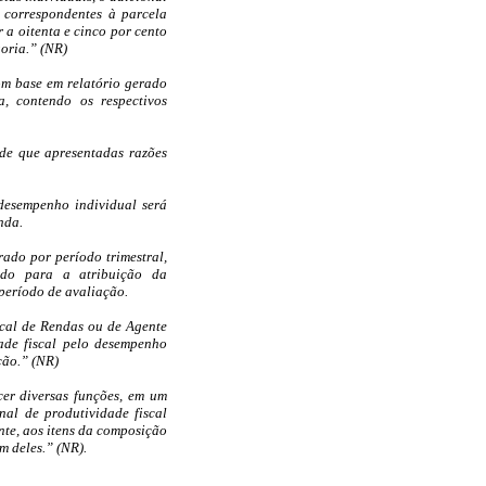
 correspondentes à parcela
 a oitenta e cinco por cento
goria.” (NR)
om base em relatório gerado
, contendo os respectivos
sde que apresentadas razões
 desempenho individual será
nda.
ado por período trimestral,
tado para a atribuição da
período de avaliação.
scal de Rendas ou de Agente
dade fiscal pelo desempenho
ção.” (NR)
cer diversas funções, em um
al de produtividade fiscal
nte, aos itens da composição
m deles.” (NR).