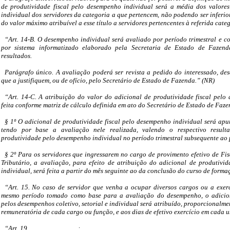
de produtividade fiscal pelo desempenho individual será a média dos valores
individual dos servidores da categoria a que pertencem, não podendo ser inferior
do valor máximo atribuível a esse título a servidores pertencentes à referida cate
“Art. 14-B. O desempenho individual será avaliado por período trimestral e c
por sistema informatizado elaborado pela Secretaria de Estado de Fazenda
resultados.
Parágrafo único. A avaliação poderá ser revista a pedido do interessado, de
que a justifiquem, ou de ofício, pelo Secretário de Estado de Fazenda.” (NR)
“Art. 14-C. A atribuição do valor do adicional de produtividade fiscal pelo
feita conforme matriz de cálculo definida em ato do Secretário de Estado de Faze
§ 1º O adicional de produtividade fiscal pelo desempenho individual será apur
tendo por base a avaliação nele realizada, valendo o respectivo resul
produtividade pelo desempenho individual no período trimestral subsequente ao 
§ 2º Para os servidores que ingressarem no cargo de provimento efetivo de Fi
Tributário, a avaliação, para efeito de atribuição do adicional de produtivi
individual, será feita a partir do mês seguinte ao da conclusão do curso de forma
“Art. 15. No caso de servidor que venha a ocupar diversos cargos ou a exer
mesmo período tomado como base para a avaliação do desempenho, o adicion
pelos desempenhos coletivo, setorial e individual será atribuído, proporcionalme
remuneratória de cada cargo ou função, e aos dias de efetivo exercício em cada u
“Art. 19. ...............................: