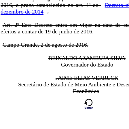
2016, o prazo estabelecido no art. 4º do
Decreto n
dezembro de 2014
.
Art. 2º Este Decreto entra em vigor na data de s
efeitos a contar de 19 de junho de 2016.
Campo Grande, 2 de agosto de 2016.
REINALDO AZAMBUJA SILVA
Governador do Estado
JAIME ELIAS VERRUCK
Secretário de Estado de Meio Ambiente e Des
Econômico