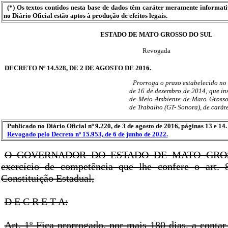
(*) Os textos contidos nesta base de dados têm caráter meramente informat
no Diário Oficial estão aptos à produção de efeitos legais.
ESTADO DE MATO GROSSO DO SUL
Revogada
DECRETO Nº 14.528, DE 2 DE AGOSTO DE 2016.
Prorroga o prazo estabelecido no a
de 16 de dezembro de 2014, que inst
de Meio Ambiente de Mato Grosso
de Trabalho (GT- Sonora), de caráte
Publicado no Diário Oficial nº 9.220, de 3 de agosto de 2016, páginas 13 e 14.
Revogado pelo Decreto nº 15.953, de 6 de junho de 2022.
O GOVERNADOR DO ESTADO DE MATO GROS
exercício de competência que lhe confere o art. 8
Constituição Estadual,
D E C R E T A:
Art. 1º Fica prorrogado, por mais 180 dias, a conta