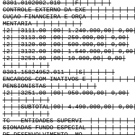
0301.0102002.010 | |F| | | | |
CONTROLE EXTERNO DA EXE-| | | | | | 
CUÇAO FINANCEIRA E ORÇA-| | | | | | 
MENTARIA | | | | | | |
|2| |3111.00 |00| 1.240.000,00| 0,00
|2| |3113.00 |00| 250.000,00| 0,00|
|2| |3120.00 |00| 500.000,00| 0,00|
|2| |3132.00 |00| 1.540.000,00| 0,00
|2| |3253.00 |00| 10.000,00| 0,00|
| | | | | | |
0301.15824952.011 | |S| | | | |
ENCARGOS COM INATIVOS E | | | | | | 
PENSIONISTAS | | | | | | |
|2| |3251.00 |00| 950.000,00| 0,00|
| | | | | | |
| | |SUBTOTAL|00| 4.490.000,00| 0,00
| | | | | | |
TC - ENTIDADES SUPERVI- | | | | | | 
SIONADAS FUNDO ESPECIAL | | | | | | 
DE DESENVOLVIMENTO, MO- | | | | | | 