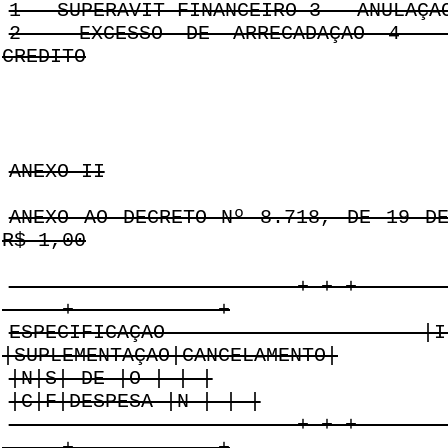
1 - SUPERAVIT FINANCEIRO 3 - ANULAÇA
2 - EXCESSO DE ARRECADAÇAO 4 - 
CREDITO
ANEXO II
ANEXO AO DECRETO Nº 8.718, DE 19 D
R$ 1,00
------------------------+-+-+-------
-----+------------+
ESPECIFICAÇAO |I|E|NA
|SUPLEMENTAÇAO|CANCELAMENTO|
|N|S| DE |O | | |
|C|F|DESPESA |N | | |
------------------------+-+-+-------
-----+------------+