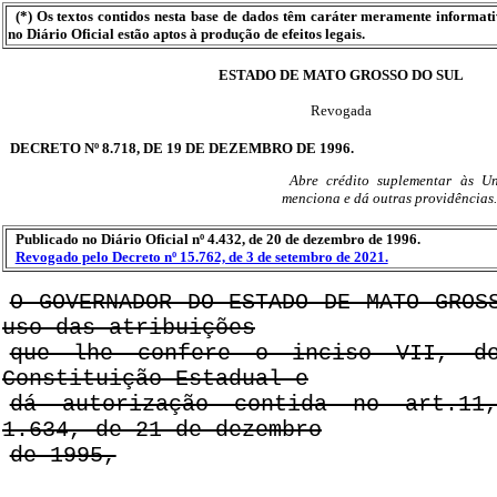
(*) Os textos contidos nesta base de dados têm caráter meramente informat
no Diário Oficial estão aptos à produção de efeitos legais.
ESTADO DE MATO GROSSO DO SUL
Revogada
DECRETO Nº 8.718, DE 19 DE DEZEMBRO DE 1996.
Abre crédito suplementar às U
menciona e dá outras providências.
Publicado no Diário Oficial nº 4.432, de 20 de dezembro de 1996.
Revogado pelo Decreto nº 15.762, de 3 de setembro de 2021.
O GOVERNADOR DO ESTADO DE MATO GROS
uso das atribuições
que lhe confere o inciso VII, d
Constituição Estadual e
dá autorização contida no art.1
1.634, de 21 de dezembro
de 1995,