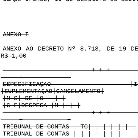
ANEXO I
ANEXO AO DECRETO Nº 8.718, DE 19 D
R$ 1,00
------------------------+-+-+-------
-----+------------+
ESPECIFICAÇAO |I|E|NA
|SUPLEMENTAÇAO|CANCELAMENTO|
|N|S| DE |O | | |
|C|F|DESPESA |N | | |
------------------------+-+-+-------
-----+------------+
TRIBUNAL DE CONTAS - TC| | | | | | |
TRIBUNAL DE CONTAS | | | | | | |