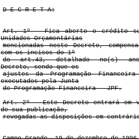
D E C R E T A:
Art. 1º - Fica aberto o crédito su
Unidades Orçamentárias
mencionadas neste Decreto, compens
com os incisos do 1º
do art.43, detalhado no(s) ane
Decreto, sendo que os
ajustes da Programação Financeira
executados pela Junta
de Programação Financeira - JPF.
Art. 2º - Este Decreto entrará em 
de sua publicação,
revogadas as disposições em contrári
Campo Grande, 19 de dezembro de 1996